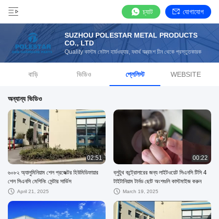
চ্যাট
যোগাযোগ
SUZHOU POLESTAR METAL PRODUCTS
CO., LTD
Quality কাস্টম মেটাল হার্ডওয়্যার, যথার্থ যন্ত্রাংশ চীন থেকে প্রস্তুতকারক
বাড়ি
ভিডিও
প্লেলিস্ট
WEBSITE
অন্যান্য ভিডিও
02:51
00:22
৬০৮২ অ্যালুমিনিয়াম শেল প্রজেক্টর হিউমিডিফায়ার
ব্লুটুথ কন্ট্রোলারের জন্য লাইটওয়েট সিএনসি টিসি 4
শেল সিএনসি মেশিনিং সেন্টার সার্ভিস
টাইটানিয়াম টার্নড ছোট অংশগুলি কাস্টমাইজ করুন
April 21, 2025
March 19, 2025