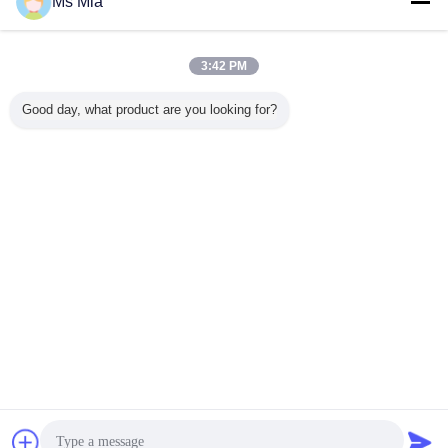
Ms Mia
ই-মেইল :
polestar@oemhardwareparts.com
3:42 PM
পরিচিতি :
Mr. Cannon (SUZHOU POLESTAR METAL PRODUCTS
CO., LTD)
গত লগইন: ঘন্টার 07 মিনিট পূর্বে
Good day, what product are you looking for?
কাজের শিরোনাম :
Service Group Manager
ই-মেইল :
admin@oemhardwareparts.com
ভাষা পরিবর্তন করুন
Bengali
বাড়ি
|
আমাদের সম্বন্ধে
|
আমাদের সাথে যোগাযোগ
|
সাইট ম্যাপ
|
Privacy Policy
ডেস্কটপ দেখুন
Copyright © 2015 - 2026 SUZHOU POLESTAR METAL PRODUCTS CO., LTD.
All rights reserved.
চ্যাট
উদ্ধৃতির জন্য আবেদন