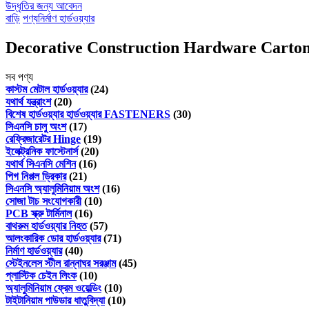
উদ্ধৃতির জন্য আবেদন
বাড়ি
পণ্য
নির্মাণ হার্ডওয়্যার
Decorative Construction Hardware Carton
সব পণ্য
কাস্টম মেটাল হার্ডওয়্যার
(24)
যথার্থ যন্ত্রাংশ
(20)
বিশেষ হার্ডওয়্যার হার্ডওয়্যার FASTENERS
(30)
সিএনসি চালু অংশ
(17)
রেফ্রিজারেটর Hinge
(19)
ইলেক্ট্রনিক ফাস্টেনার্স
(20)
যথার্থ সিএনসি মেশিন
(16)
পিগ নিপ্পল ড্রিকার
(21)
সিএনসি অ্যালুমিনিয়াম অংশ
(16)
সোজা টাচ সংযোগকারী
(10)
PCB স্ক্রু টার্মিনাল
(16)
বাথরুম হার্ডওয়্যার নিহত
(57)
আলংকারিক ডোর হার্ডওয়্যার
(71)
নির্মাণ হার্ডওয়্যার
(40)
স্টেইনলেস স্টীল রান্নাঘর সরঞ্জাম
(45)
প্লাস্টিক চেইন লিংক
(10)
অ্যালুমিনিয়াম ফ্রেম ওয়েল্ডিং
(10)
টাইটানিয়াম পাউডার ধাতুবিদ্যা
(10)