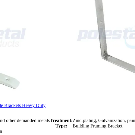
gle Brackets Heavy Duty
 and other demanded metals
Treatment:
Zinc-plating, Galvanization, pai
Type:
Building Framing Bracket
on