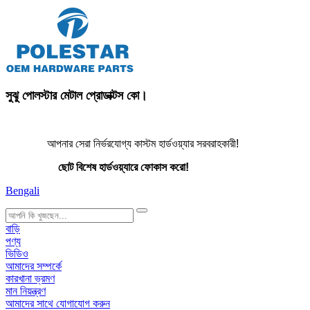
সুঝু পোলস্টার মেটাল প্রোডাক্টস কো।
আপনার সেরা নির্ভরযোগ্য কাস্টম হার্ডওয়্যার সরবরাহকারী!
ছোট বিশেষ হার্ডওয়্যারে ফোকাস করো!
Bengali
search
বাড়ি
পণ্য
ভিডিও
আমাদের সম্পর্কে
কারখানা ভ্রমণ
মান নিয়ন্ত্রণ
আমাদের সাথে যোগাযোগ করুন