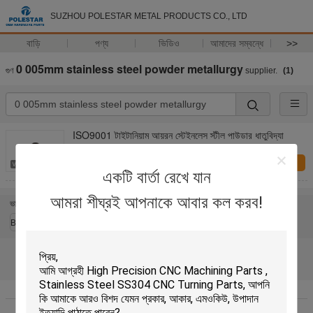
SUZHOU POLESTAR METAL PRODUCTS CO., LTD
বাড়ি
পণ্য
ভিডিও
আমাদের সম্বন্ধে
>>
0 005mm stainless steel powder metallurgy
গুণ
supplier.
(1)
ISO9001 টাইটানিয়াম আয়রন স্টেইনলেস স্টীল পাউডার ধাতুবিদ্যা
এখন অনুসন্ধান করুন
একটি বার্তা রেখে যান
আমরা শীঘ্রই আপনাকে আবার কল করব!
ভাষা পরিবর্তন করুন
Bengali
বাড়ি
|
আমাদের সম্বন্ধে
|
আমাদের সাথে যোগাযোগ
|
সাইট ম্যাপ
|
Privacy Policy
ডেস্কটপ দেখুন