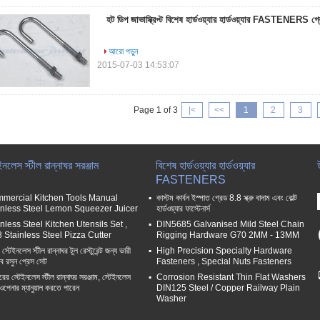
হট ডিপ জাভাস্ক্রিপ্ট বিশেষ হার্ডওয়্যার হার্ডওয়্যার FASTENERS গ্র
আরো পড়ুন
2015-07-03 14:53:07
Page 1 of 3
|<
<<
1
2
3
ইনলেস স্টীল রান্নাঘর সরঞ্জাম
বিশেষ হার্ডওয়্যার হার্ডওয়্যার
FASTENERS
mercial Kitchen Tools Manual
কাস্টম কার্বন ইস্পাত গ্রেড 8.8 স্ক্রু বাদাম এবং বোল্ট
inless Steel Lemon Squeezer Juicer
হার্ডওয়্যার ফাস্টেনার্স
nless Steel Kitchen Utensils Set ,
DIN5685 Galvanised Mild Steel Chain
8 Stainless Steel Pizza Cutter
Rigging Hardware G70 2MM - 13MM
্টেইনলেস স্টীল রান্নাঘর টুল রেস্টুরেন্ট জন্য ভারী
High Precision Specialty Hardware
ত্ব রসুন প্রেস সেট
Fasteners , Special Nuts Fasteners
রের স্টেইনলেস স্টীল রান্নাঘর সরঞ্জাম, স্টেইনলেস
Corrosion Resistant Thin Flat Washers
 ওপেনার ম্যানুয়াল করতে পারেন
DIN125 Steel / Copper Railway Plain
Washer