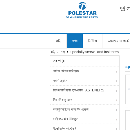
সুঝু 
বাড়ি
পণ্য
ভিডিও
আমাদের সম্পর্কে
বাড়ি
পণ্য
specialty screws and fasteners
সব পণ্য
sp
কাস্টম মেটাল হার্ডওয়্যার
যথার্থ যন্ত্রাংশ
বিশেষ হার্ডওয়্যার হার্ডওয়্যার FASTENERS
সিএনসি চালু অংশ
অ্যালুমিনিয়ামের জন্য টিগ ওয়েল্ডিং
রেফ্রিজারেটর Hinge
ইলেক্ট্রনিক ফাস্টেনার্স