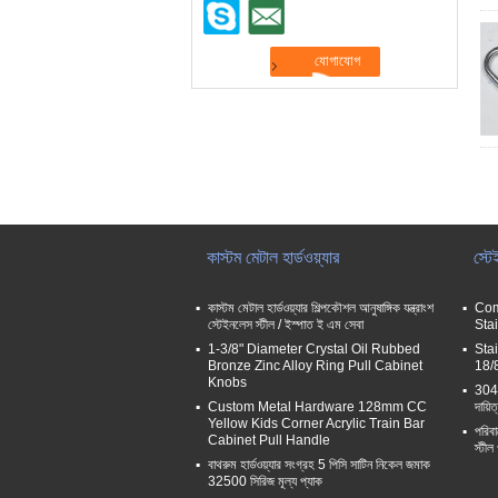
কাস্টম মেটাল হার্ডওয়্যার
স্টে
কাস্টম মেটাল হার্ডওয়্যার শিল্পকৌশল আনুষাঙ্গিক যন্ত্রাংশ
Com
স্টেইনলেস স্টীল / ইস্পাত ই এম সেবা
Sta
1-3/8" Diameter Crystal Oil Rubbed
Stai
Bronze Zinc Alloy Ring Pull Cabinet
18/
Knobs
304 স
Custom Metal Hardware 128mm CC
দায়ি
Yellow Kids Corner Acrylic Train Bar
পরিবা
Cabinet Pull Handle
স্টীল
বাথরুম হার্ডওয়্যার সংগ্রহ 5 পিসি সাটিন নিকেল জমাক
32500 সিরিজ মূল্য প্যাক