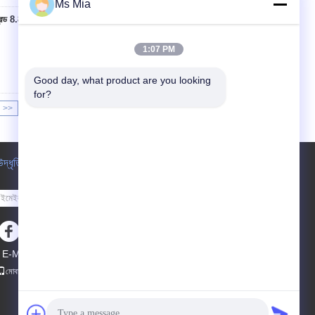
Ms Mia
েড 8.8 জে হুক অ্যাঙ্কর বোল্ট
যোগাযোগ
1:07 PM
Good day, what product are you looking 
for?
>>
>|
উদ্ধৃতির জন্য আবেদন
পাঠান
E-Mail
সাইটম্যাপ
|
মোবাইল সাইট