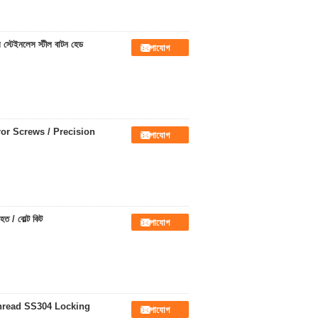
ল স্টেইনলেস স্টীল বাটন হেড
যোগাযোগ
or Screws / Precision
যোগাযোগ
িহত / বোল্ট কিট
যোগাযোগ
Thread SS304 Locking
যোগাযোগ