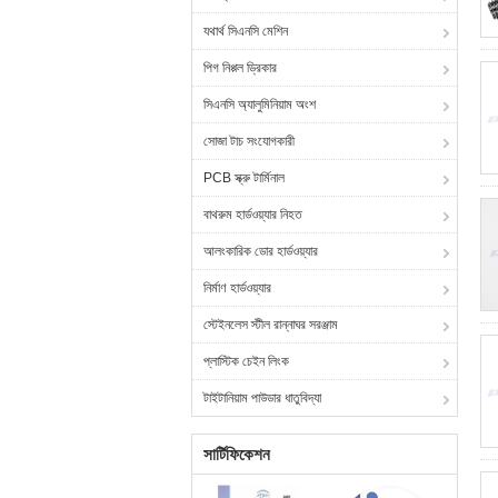
যথার্থ সিএনসি মেশিন
পিগ নিপ্পল ড্রিকার
সিএনসি অ্যালুমিনিয়াম অংশ
সোজা টাচ সংযোগকারী
PCB স্ক্রু টার্মিনাল
বাথরুম হার্ডওয়্যার নিহত
আলংকারিক ডোর হার্ডওয়্যার
নির্মাণ হার্ডওয়্যার
স্টেইনলেস স্টীল রান্নাঘর সরঞ্জাম
প্লাস্টিক চেইন লিংক
টাইটানিয়াম পাউডার ধাতুবিদ্যা
সার্টিফিকেশন