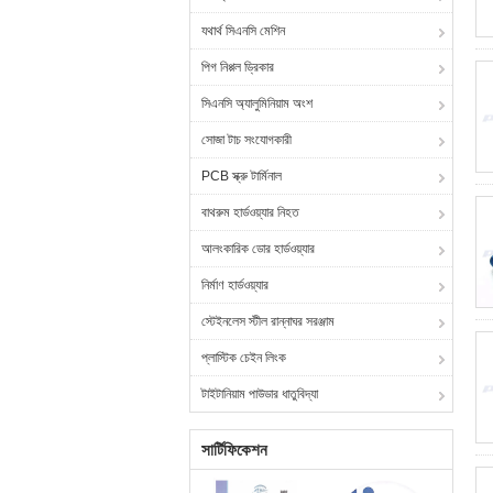
যথার্থ সিএনসি মেশিন
পিগ নিপ্পল ড্রিকার
সিএনসি অ্যালুমিনিয়াম অংশ
সোজা টাচ সংযোগকারী
PCB স্ক্রু টার্মিনাল
বাথরুম হার্ডওয়্যার নিহত
আলংকারিক ডোর হার্ডওয়্যার
নির্মাণ হার্ডওয়্যার
স্টেইনলেস স্টীল রান্নাঘর সরঞ্জাম
প্লাস্টিক চেইন লিংক
টাইটানিয়াম পাউডার ধাতুবিদ্যা
সার্টিফিকেশন