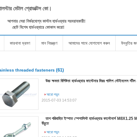
পোলস্টার মেটাল প্রোডাক্টস কো।
আপনার সেরা নির্ভরযোগ্য কাস্টম হার্ডওয়্যার সরবরাহকারী!
ছোট বিশেষ হার্ডওয়্যারে ফোকাস করো!
কারখানা ভ্রমণ
মান নিয়ন্ত্রণ
আমাদের সাথে যোগাযোগ করুন
উদ্ধৃতির 
(61)
ainless threaded fasteners
উচ্চ ক্ষমতা বিশিষ্টতা হার্ডওয়্যার ফাস্টেনার মিরর পালিশ স্টেইনলেস স্টীল হ
আরো পড়ুন
2015-07-03 14:53:07
তাপ পরিবাহিত ইস্পাত স্পেশালিস্ট হার্ডওয়্যার ফাস্টেনার্স M8X1.2
উঁচুতে
আরো পড়ুন