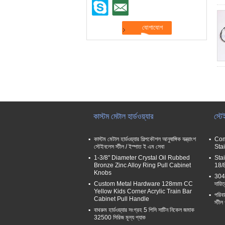
কাস্টম মেটাল হার্ডওয়্যার
স্টে
কাস্টম মেটাল হার্ডওয়্যার শিল্পকৌশল আনুষাঙ্গিক যন্ত্রাংশ
Com
স্টেইনলেস স্টীল / ইস্পাত ই এম সেবা
Sta
1-3/8" Diameter Crystal Oil Rubbed
Stai
Bronze Zinc Alloy Ring Pull Cabinet
18/
Knobs
304 স
Custom Metal Hardware 128mm CC
দায়ি
Yellow Kids Corner Acrylic Train Bar
পরিবা
Cabinet Pull Handle
স্টীল
বাথরুম হার্ডওয়্যার সংগ্রহ 5 পিসি সাটিন নিকেল জমাক
32500 সিরিজ মূল্য প্যাক