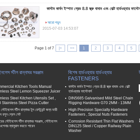
কাস্টম কার্বন ইস্পাত গ্রেড 8.8 স্ক্রু বাদাম এবং বোল্ট হার্ডওয়্যার ফাস্টেন
আরো পড়ুন
2015-07-03 14:53:07
Page 1 of 7
|<
<<
1
2
3
4
5
ইনলেস স্টীল রান্নাঘর সরঞ্জাম
বিশেষ হার্ডওয়্যার হার্ডওয়্যার
FASTENERS
mercial Kitchen Tools Manual
কাস্টম কার্বন ইস্পাত গ্রেড 8.8 স্ক্রু বাদাম এবং বোল্ট
inless Steel Lemon Squeezer Juicer
হার্ডওয়্যার ফাস্টেনার্স
nless Steel Kitchen Utensils Set ,
DIN5685 Galvanised Mild Steel Chain
8 Stainless Steel Pizza Cutter
Rigging Hardware G70 2MM - 13MM
্টেইনলেস স্টীল রান্নাঘর টুল রেস্টুরেন্ট জন্য ভারী
High Precision Specialty Hardware
ত্ব রসুন প্রেস সেট
Fasteners , Special Nuts Fasteners
রের স্টেইনলেস স্টীল রান্নাঘর সরঞ্জাম, স্টেইনলেস
Corrosion Resistant Thin Flat Washers
 ওপেনার ম্যানুয়াল করতে পারেন
DIN125 Steel / Copper Railway Plain
Washer