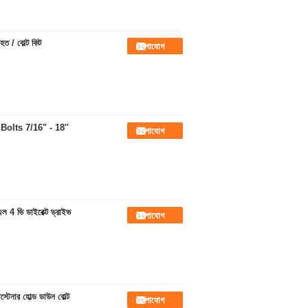
িহত / বোল্ট কিট
যোগাযোগ
olts 7/16" - 18''
যোগাযোগ
এল 4 ভি ডাইরেক্ট ড্রাইভ
যোগাযোগ
স্টেনার হোল্ড ডাউন বোল্ট
যোগাযোগ