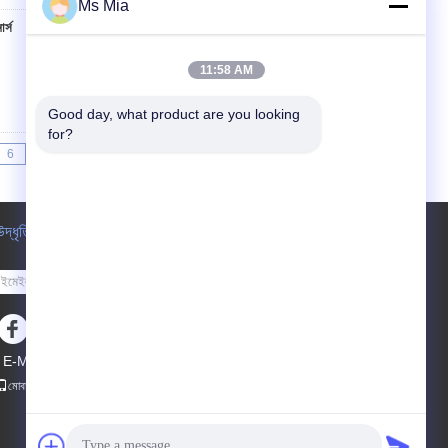
Ms Mia
ার্স
যোগাযোগ
11:58 AM
Good day, what product are you looking 
for?
6
7
>>
>|
উদ্ধৃতির জন্য আবেদন
পাঠান
E-Mail
সাইটম্যাপ
|
মোবাইল সাইট