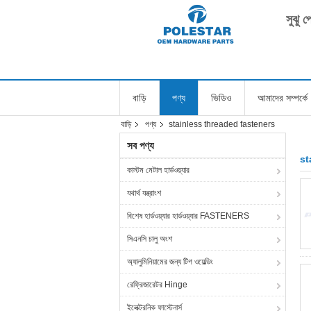
সুঝু 
বাড়ি
পণ্য
ভিডিও
আমাদের সম্পর্কে
বাড়ি
পণ্য
stainless threaded fasteners
সব পণ্য
st
কাস্টম মেটাল হার্ডওয়্যার
যথার্থ যন্ত্রাংশ
বিশেষ হার্ডওয়্যার হার্ডওয়্যার FASTENERS
সিএনসি চালু অংশ
অ্যালুমিনিয়ামের জন্য টিগ ওয়েল্ডিং
রেফ্রিজারেটর Hinge
ইলেক্ট্রনিক ফাস্টেনার্স