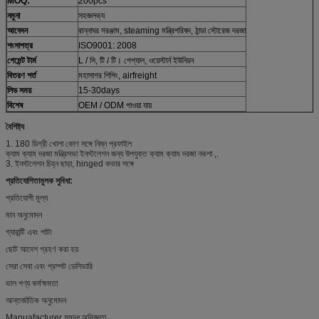
MOQ:
200pcs
নমুনা
সহজলভ্য
আবেদন
রান্নাঘর সরঞ্জাম, steaming মন্ত্রিপরিষদ, ঠান্ডা স্টোরেজ দরজা
শংসাপত্র
ISO9001: 2008
পেমেন্ট টার্ম
L / সি, টি / টি। পেপ্যাল, ওয়েস্টার্ন ইউনিয়ন
বিতরণ শর্ত
মহাসাগর শিপিং, airfreight
লিড সময়
15-30days
বিশেষ
OEM / ODM পাওয়া যায়
বৈশিষ্ট্য
1. 180 ডিগ্রী খোলা কোণ সঙ্গে নিম্ন প্রফাইল
ক্যাম ক্যাম দরজা মন্ত্রিসভা ইনস্টলেশন জন্য উপযুক্ত ক্যাম ক্যাম দরজা নকশা ,.
3. ইনস্টলেশন চিহ্ন ছাড়া, hinged কভার সঙ্গে
প্রতিযোগিতামূলক সুবিধা:
প্রতিযোগী মূল্য
মান অনুমোদন
গ্যারান্টি এবং পাটা
ছোট আদেশ গ্রহণ করা হয়
সেরা সেবা এবং প্রম্পট ডেলিভারি
ভাল পণ্য কর্মক্ষমতা
আন্তর্জাতিক অনুমোদন
Manuafacturer সমৃদ্ধ অভিজ্ঞতা