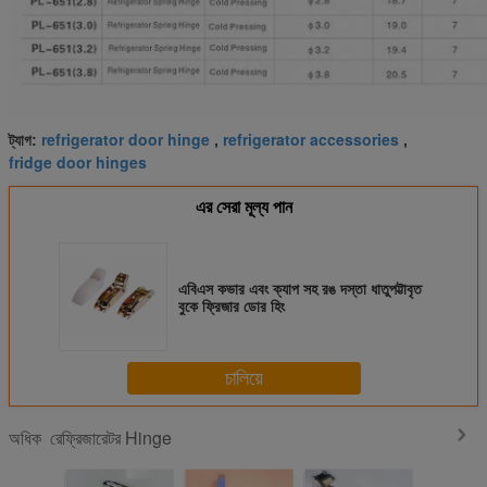
refrigerator door hinge
refrigerator accessories
ট্যাগ:
,
,
fridge door hinges
এর সেরা মূল্য পান
এবিএস কভার এবং ক্যাপ সহ রঙ দস্তা ধাতুপট্টাবৃত
বুকে ফ্রিজার ডোর হিং
চালিয়ে
রেফ্রিজারেটর Hinge
অধিক