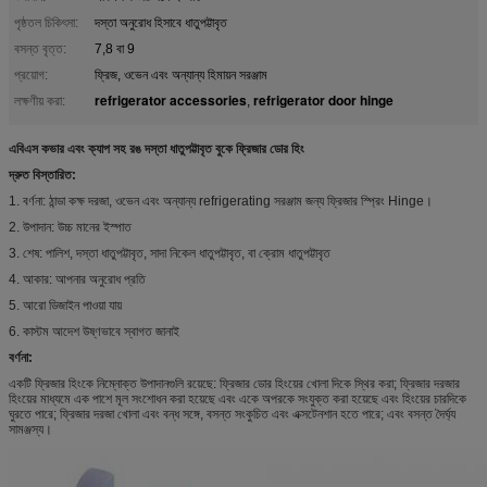
পৃষ্ঠতল চিকিৎসা:
দস্তা অনুরোধ হিসাবে ধাতুপট্টাবৃত
বসন্ত বৃত্ত:
7,8 বা 9
প্রয়োগ:
ফ্রিজ, ওভেন এবং অন্যান্য হিমায়ন সরঞ্জাম
refrigerator accessories
refrigerator door hinge
লক্ষণীয় করা:
,
এবিএস কভার এবং ক্যাপ সহ রঙ দস্তা ধাতুপট্টাবৃত বুকে ফ্রিজার ডোর হিং
দ্রুত বিস্তারিত:
1. বর্ণনা: ঠান্ডা কক্ষ দরজা, ওভেন এবং অন্যান্য refrigerating সরঞ্জাম জন্য ফ্রিজার স্প্রিং Hinge।
2. উপাদান: উচ্চ মানের ইস্পাত
3. শেষ: পালিশ, দস্তা ধাতুপট্টাবৃত, সাদা নিকেল ধাতুপট্টাবৃত, বা ক্রোম ধাতুপট্টাবৃত
4. আকার: আপনার অনুরোধ প্রতি
5. আরো ডিজাইন পাওয়া যায়
6. কাস্টম আদেশ উষ্ণভাবে স্বাগত জানাই
বর্ণনা:
একটি ফ্রিজার হিংকে নিম্নোক্ত উপাদানগুলি রয়েছে: ফ্রিজার ডোর হিংয়ের খোলা দিকে স্থির করা;
ফ্রিজার দরজার
হিংয়ের মাধ্যমে এক পাশে মূল সংশোধন করা হয়েছে এবং একে অপরকে সংযুক্ত করা হয়েছে এবং হিংয়ের চারদিকে
ঘুরতে পারে;
ফ্রিজার দরজা খোলা এবং বন্ধ সঙ্গে, বসন্ত সংকুচিত এবং এক্সটেনশান হতে পারে;
এবং বসন্ত দৈর্ঘ্য
সামঞ্জস্য।