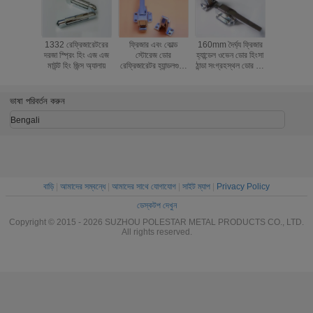
1332 রেফ্রিজারেটরের
ফ্রিজার এবং কোল্ড
160mm দৈর্ঘ্য ফ্রিজার
230mm দৈ
দরজা স্প্রিং হিং এজ এজ
স্টোরেজ ডোর
হ্যান্ডেল ওভেন ডোর হিংসা
রেফ্রিজারেটর হ
মাউন্ট হিং জিন্স অ্যালায়
রেফ্রিজারেটর হ্যান্ডলগুলি,
ঠান্ডা সংগ্রহস্থল ডোর লক
সংগ্রহস্থল 
রেফ্রিজারেটর নিহত
সামঞ্জস্যপূর্ণ লাঠি
ডোর পুল হ্
ভাষা পরিবর্তন করুন
Bengali
বাড়ি
|
আমাদের সম্বন্ধে
|
আমাদের সাথে যোগাযোগ
|
সাইট ম্যাপ
|
Privacy Policy
ডেস্কটপ দেখুন
Copyright © 2015 - 2026 SUZHOU POLESTAR METAL PRODUCTS CO., LTD.
All rights reserved.