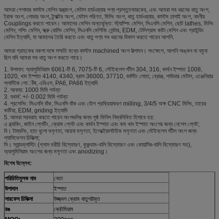
আমরা পেশাদার কাস্টম মেশিন যন্ত্রাংশ, মেটাল হার্ডওয়্যার পণ্য প্রস্তুতকারকের, এবং আমরা সব ধরনের ধাতু অংশ,
ট্রাক অংশ, লোডার অংশ, ট্র্যাক্টর অংশ, মেটাল পরিণত, মিলিং অংশ, ধাতু হার্ডওয়্যার, কাস্টম ঢালাই অংশ, নমনীয়
Couplings করতে পারেন। আমাদের মেশিন অন্তর্ভুক্ত: স্ট্যাম্পিং মেশিন, সিএনসি মেশিন, ছোট lathes, মিলিং
মেশিন, শপিং মেশিন, স্ক্রু রোলিং মেশিন, সিএনসি মেশিনিং সেন্টার, EDM, টেলিগ্রাম কাটা মেশিন এবং গ্রাইন্ডিং
মেশিন ইত্যাদি, যা আমাদের তৈরি করতে এবং ধাতু পণ্য সব ধরনের বিকাশ করতে পারেন আপনি.
আমরা গ্রাহকের নকশা সঙ্গে সম্মতি মধ্যে কাস্টম machined অংশ উত্পাদন। সংক্ষেপে, আপনি অঙ্কন বা নমুনা
ছিল যদি আমরা সব ধাতু অংশ করতে পারে।
1. উপাদান: অ্যালুমিনিয়াম 6061-টি 6, 7075-টি 6, স্টেইনলেস স্টীল 304, 316, কার্বন ইস্পাত 1008,
1020, খাদ ইস্পাত 4140, 4340, ব্রাস 36000, 37710, কাস্টিং লোহা, ব্রোঞ্জ, পাউডার মেটাল, এঞ্জেনিয়ার
প্লাস্টিক পোॉम, এবিএস, PA6, PA66 ইত্যাদি
2. আকার: 1000 মিমি পর্যন্ত
3. যথার্থ: +/- 0.002 মিমি পর্যন্ত
4. প্রসেসিং: সিএনসি বাঁক, সিএনসি বাঁক এবং যৌগ প্রক্রিয়াকরণ milling, 3/4/5 অক্ষ CNC মিলিং, তারের
কাটিয়া, EDM, griding ইত্যাদি
5. আমরা সরবরাহ করতে পারেন অংশগুলির জন্য পৃষ্ঠ ফিনিস নিম্নলিখিত হিসাবে হয়:
এ ব্ল্যাকিং, জাইন প্লেটিং, ক্রোম প্লেট এবং কার্বন ইস্পাত এবং কম খাদ ইস্পাত অংশের জন্য নেশেল প্লেট;
বি। টাম্বলিং, হাত ধুলো মসৃণতা, আয়না মসৃণতা, ইলেক্ট্রোলটাইক মসৃণতা এবং স্টেইনলেস স্টীল অংশ জন্য
প্যাসিভেশন চিকিত্সা;
সি। স্যান্ডব্লাস্টিং (গ্লাস মরীচি বিস্ফোরণ, কুরুন্ডাম-বালি বিস্ফোরণ এবং কোয়ার্টজ-বালি বিস্ফোরণ সহ),
অ্যালুমিনিয়াম অংশের জন্য মসৃণতা এবং anodizing।
বিশেষ উল্লেখ:
পরিচিতিমুলক নাম
নেতা
উপাদান
ইস্পাত
সারফেস চিকিত্সা
উজ্জ্বল ক্রোম ধাতুপট্টাবৃত
রঙ
ক্রৌমিয়াম