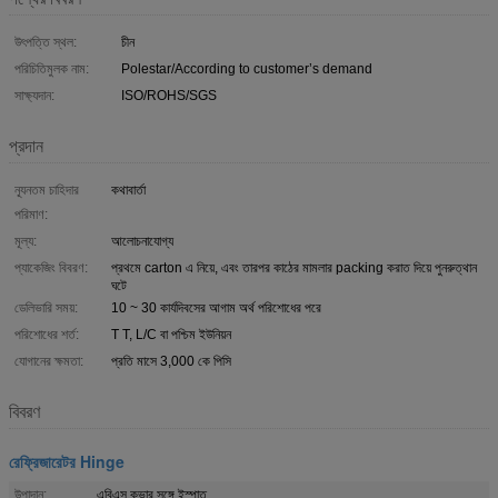
উৎপত্তি স্থল:
চীন
পরিচিতিমুলক নাম:
Polestar/According to customer’s demand
সাক্ষ্যদান:
ISO/ROHS/SGS
প্রদান
ন্যূনতম চাহিদার
কথাবার্তা
পরিমাণ:
মূল্য:
আলোচনাযোগ্য
প্যাকেজিং বিবরণ:
প্রথমে carton এ নিয়ে, এবং তারপর কাঠের মামলার packing করাত দিয়ে পুনরুত্থান
ঘটে
ডেলিভারি সময়:
10 ~ 30 কার্যদিবসের আগাম অর্থ পরিশোধের পরে
পরিশোধের শর্ত:
T T, L/C বা পশ্চিম ইউনিয়ন
যোগানের ক্ষমতা:
প্রতি মাসে 3,000 কে পিসি
বিবরণ
রেফ্রিজারেটর Hinge
উপাদান:
এবিএস কভার সঙ্গে ইস্পাত