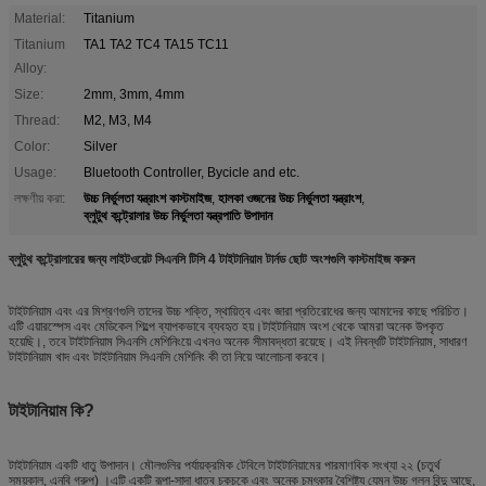
Material:
Titanium
Titanium
TA1 TA2 TC4 TA15 TC11
Alloy:
Size:
2mm, 3mm, 4mm
Thread:
M2, M3, M4
Color:
Silver
Usage:
Bluetooth Controller, Bycicle and etc.
উচ্চ নির্ভুলতা যন্ত্রাংশ কাস্টমাইজ
হালকা ওজনের উচ্চ নির্ভুলতা যন্ত্রাংশ
লক্ষণীয় করা:
,
,
ব্লুটুথ কন্ট্রোলার উচ্চ নির্ভুলতা যন্ত্রপাতি উপাদান
ব্লুটুথ কন্ট্রোলারের জন্য লাইটওয়েট সিএনসি টিসি 4 টাইটানিয়াম টার্নড ছোট অংশগুলি কাস্টমাইজ করুন
টাইটানিয়াম এবং এর মিশ্রণগুলি তাদের উচ্চ শক্তি, স্থায়িত্ব এবং জারা প্রতিরোধের জন্য আমাদের কাছে পরিচিত।
এটি এয়ারস্পেস এবং মেডিকেল শিল্পে ব্যাপকভাবে ব্যবহৃত হয়।টাইটানিয়াম অংশ থেকে আমরা অনেক উপকৃত
হয়েছি।, তবে টাইটানিয়াম সিএনসি মেশিনিংয়ে এখনও অনেক সীমাবদ্ধতা রয়েছে। এই নিবন্ধটি টাইটানিয়াম, সাধারণ
টাইটানিয়াম খাদ এবং টাইটানিয়াম সিএনসি মেশিনিং কী তা নিয়ে আলোচনা করবে।
টাইটানিয়াম কি?
টাইটানিয়াম একটি ধাতু উপাদান। মৌলগুলির পর্যায়ক্রমিক টেবিলে টাইটানিয়ামের পারমাণবিক সংখ্যা ২২ (চতুর্থ
সময়কাল, এনবি গ্রুপ) ।এটি একটি রূপা-সাদা ধাতব চকচকে এবং অনেক চমৎকার বৈশিষ্ট্য যেমন উচ্চ গলন বিন্দু আছে,