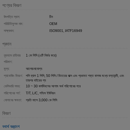
পণ্যের বিবরণ
উৎপত্তি স্থল:
চীন
পরিচিতিমুলক নাম:
OEM
সাক্ষ্যদান:
ISO9001, IATF16949
প্রদান
ন্যূনতম চাহিদার
1 কে পিসি (এটি নির্ভর করে)
পরিমাণ:
মূল্য:
আলোচনাযোগ্য
প্যাকেজিং বিবরণ:
পলি ব্যাগ 1 পিসি, 50 পিসি / ভিতরের বাক্স এবং প্রথমত শক্ত কাগজ মধ্যে বস্তাবন্দী, এবং
তারপর বাইরের প্য
ডেলিভারি সময়:
10 ~ 30 কার্যদিবসের আগাম অর্থ পরিশোধের পরে
পরিশোধের শর্ত:
T/T, L/C, পশ্চিম ইউনিয়ন
যোগানের ক্ষমতা:
প্রতি মাসে 3,000 কে পিসি
বিবরণ
যথার্থ যন্ত্রাংশ