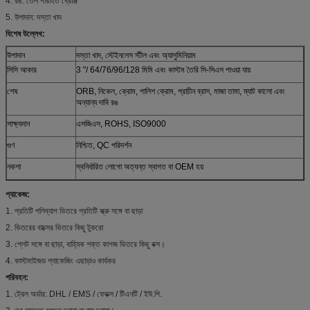
4. রঙ: তেল পরিহিত ব্রোঞ্জ
5. উপাদান: দস্তা খাদ
বিশেষ উল্লেখ:
উপাদান
দস্তা খাদ, স্টেইনলেস স্টীল এবং অ্যালুমিনিয়াম
সিসি আকার
3 "/ 64/76/96/128 মিমি এবং কাস্টম তৈরি সি-সিএস পাওয়া যায়
শেষ
ORB, নিকেল, ক্রোম, পালিশ ক্রোম, প্রাচীন ব্রাস, মাজা তামা, ম্যাট কালো এবং
অন্যান্য দাবি রঙ
সাক্ষ্যদান
এসজিএস, ROHS, ISO9000
গুণ
নিশ্চিত, QC পরিদর্শন
নকশা
স্বনির্ধারিত লোগো অত্যন্ত স্বাগত বা OEM হয়
প্যাকেজ:
1. প্রতিটি পলিব্যাগ ভিতরে প্রতিটি স্ক্রু সঙ্গে বা ছাড়া
2. ভিতরের বাক্সের ভিতরে কিছু টুকরো
3. প্লেট সঙ্গে বা ছাড়া, বাহ্যিক শক্ত কাগজ ভিতরে কিছু বক্স।
4. কাস্টমাইজড প্যাকেজিং এছাড়াও কার্যকর
পরিবহন:
1. ট্রেল অর্ডার: DHL / EMS / ফেডক্স / টিএনটি / ইউ.পি.