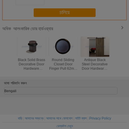
চালিয়ে
আলংকারিক ডোর হার্ডওয়্যার
অধিক
Black Solid Brass
Round Sliding
Antique Black
1'' Interi
Decorative Door
Closet Door
Steel Decorative
Black 
Hardware
Finger Pull 62mm
Door Hardware ,
Hardw
Contemporary
Antique Chrome
2000mm Sliding
Adjustabl
Flat Top Door
Stainless Steel
Barn Door
In Ball Ca
Stop
Hardware
Hote
ভাষা পরিবর্তন করুন
Bengali
বাড়ি
|
আমাদের সম্বন্ধে
|
আমাদের সাথে যোগাযোগ
|
সাইট ম্যাপ
|
Privacy Policy
ডেস্কটপ দেখুন