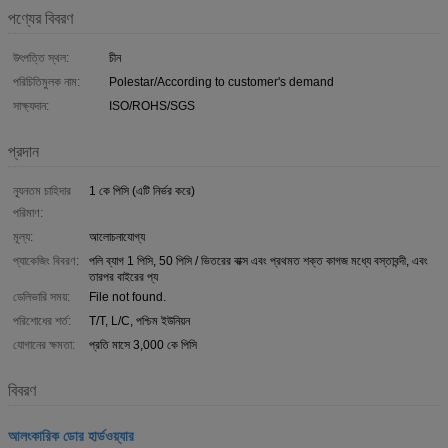
পণ্যের বিবরণ
উৎপত্তি স্থল:
চীন
পরিচিতিমুলক নাম:
Polestar/According to customer's demand
সাক্ষ্যদান:
ISO/ROHS/SGS
প্রদান
ন্যূনতম চাহিদার
1 কে পিসি (এটি নির্ভর করে)
পরিমাণ:
মূল্য:
আলোচনাযোগ্য
প্যাকেজিং বিবরণ:
পলি ব্যাগ 1 পিসি, 50 পিসি / ভিতরের বাক্স এবং প্রথমত শক্ত কাগজ মধ্যে বস্তাবন্দী, এবং
তারপর বাইরের প্য
ডেলিভারি সময়:
File not found.
পরিশোধের শর্ত:
T/T, L/C, পশ্চিম ইউনিয়ন
যোগানের ক্ষমতা:
প্রতি মাসে 3,000 কে পিসি
বিবরণ
আলংকারিক ডোর হার্ডওয়্যার