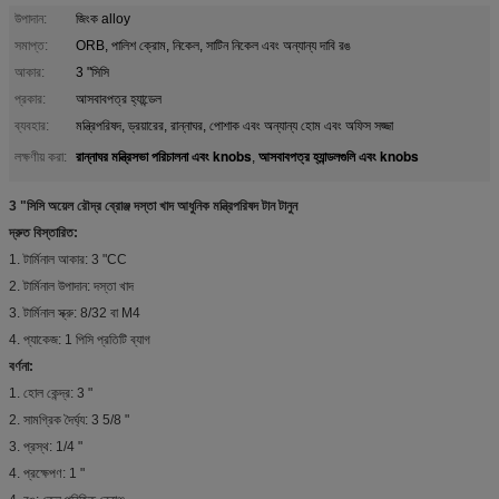
উপাদান:
জিংক alloy
সমাপ্ত:
ORB, পালিশ ক্রোম, নিকেল, সাটিন নিকেল এবং অন্যান্য দাবি রঙ
আকার:
3 "সিসি
প্রকার:
আসবাবপত্র হ্যান্ডেল
ব্যবহার:
মন্ত্রিপরিষদ, ড্রয়ারের, রান্নাঘর, পোশাক এবং অন্যান্য হোম এবং অফিস সজ্জা
রান্নাঘর মন্ত্রিসভা পরিচালনা এবং knobs
আসবাবপত্র হ্যান্ডলগুলি এবং knobs
লক্ষণীয় করা:
,
3 "সিসি অয়েল রৌদ্র ব্রোঞ্জ দস্তা খাদ আধুনিক মন্ত্রিপরিষদ টান টানুন
দ্রুত বিস্তারিত:
1. টার্মিনাল আকার: 3 "CC
2. টার্মিনাল উপাদান: দস্তা খাদ
3. টার্মিনাল স্ক্রু: 8/32 বা M4
4. প্যাকেজ: 1 পিসি প্রতিটি ব্যাগ
বর্ণনা:
1. হোল কেন্দ্র: 3 "
2. সামগ্রিক দৈর্ঘ্য: 3 5/8 "
3. প্রস্থ: 1/4 "
4. প্রক্ষেপণ: 1 "