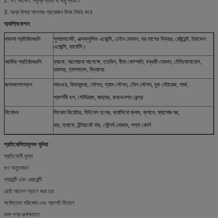
2. গণ আদেশ: সমুদ্র দ্বারা বা বায়ু দ্বারা।
3. অন্য উপায় আপনার প্রয়োজন উপর নির্ভর করে
অ্যাপ্লিকেশন:
ব্যবসা প্রতিষ্ঠানগুলি
সুপারমার্কেট, এক্সক্লুসিভ এজেন্সি, চেইন দোকান, বড় মাপের বিক্রয়, রেষ্টুরেন্ট, ট্রাভেল
এজেন্সি, ফার্মেসি।
আর্থিক প্রতিষ্ঠানগুলি
ব্যাংক, আলোচনা সাপেক্ষে, তহবিল, বীমা কোম্পানি, বন্ধকী দোকান, টেলিযোগাযোগ,
ডাকঘর, হাসপাতাল, বিদ্যালয়
জনসমাগমস্থল
সাবওয়ে, বিমানবন্দর, স্টেশন, গ্যাস স্টেশন, টোল স্টেশন, বুক স্টোরেজ, পার্ক,
প্রদর্শনী হল, স্টেডিয়াম, জাদুঘর, কনভেনশন কেন্দ্র
বিনোদন
সিনেমা থিয়েটার, ফিটনেস হলের, ক্যাসিনো ক্লাব, ক্লাবে, ম্যাসেজ ঘর,
বার, ক্যাফে, ইন্টারনেট বার, সৌন্দর্য দোকান, গল্ফ কোর্স
প্রতিযোগিতামূলক সুবিধা
:
প্রতিযোগী মূল্য
গুণ অনুমোদন
গ্যারান্টি এবং ওয়ারেন্টি
ছোট আদেশ গ্রহণ করা হয়
সর্বোত্তম পরিষেবা এবং প্রম্পট বিতরণ
ভাল পণ্য কর্মক্ষমতা