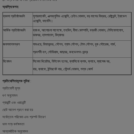
অ্যাপ্লিকেশন:
ব্যবসা প্রতিষ্ঠানগুলি
সুপারমার্কেট, এক্সক্লুসিভ এজেন্সি, চেইন দোকান, বড় মাপের বিক্রয়, রেষ্টুরেন্ট, ট্রাভেল
এজেন্সি, ফার্মেসি।
আর্থিক প্রতিষ্ঠানগুলি
ব্যাংক, আলোচনা সাপেক্ষে, তহবিল, বীমা কোম্পানি, বন্ধকী দোকান, টেলিযোগাযোগ,
ডাকঘর, হাসপাতাল, বিদ্যালয়
জনসমাগমস্থল
সাবওয়ে, বিমানবন্দর, স্টেশন, গ্যাস স্টেশন, টোল স্টেশন, বুক স্টোরেজ, পার্ক,
প্রদর্শনী হল, স্টেডিয়াম, জাদুঘর, কনভেনশন কেন্দ্র
বিনোদন
সিনেমা থিয়েটার, ফিটনেস হলের, ক্যাসিনো ক্লাব, ক্লাবে, ম্যাসেজ ঘর,
বার, ক্যাফে, ইন্টারনেট বার, সৌন্দর্য দোকান, গল্ফ কোর্স
প্রতিযোগিতামূলক সুবিধা
:
প্রতিযোগী মূল্য
গুণ অনুমোদন
গ্যারান্টি এবং ওয়ারেন্টি
ছোট আদেশ গ্রহণ করা হয়
সর্বোত্তম পরিষেবা এবং প্রম্পট বিতরণ
ভাল পণ্য কর্মক্ষমতা
আন্তর্জাতিক অনুমোদন