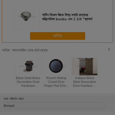
সাটিন নিকেল জিংক মিশ্র মশারি রান্নাঘর
মন্ত্রিপরিষদ knobs এবং 1 1/4 "ব্যাসার্ধ
চালিয়ে
আলংকারিক ডোর হার্ডওয়্যার
অধিক
tique Black
1'' Interior Matte
2000mm
Moderate Entry
Black 
l Decorative
Black Door
Decorative Door
Door Hardware , 1
Decor
 Hardware ,
Hardware
Hardware
1/8 Inch Solid
Ha
0mm Sliding
Adjustable Drive
Stainless Steel
Brass Door Stop
Cont
arn Door
In Ball Catch For
Wood Sliding
Flat
Hardware
Hotel
Barn
ভাষা পরিবর্তন করুন
Bengali