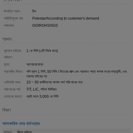
উৎপত্তি স্থল:
চীন
পরিচিতিমুলক নাম:
Polestar/According to customer's demand
সাক্ষ্যদান:
ISO/ROHS/SGS
প্রদান
ন্যূনতম চাহিদার
1 কে পিসি (এটি নির্ভর করে)
পরিমাণ:
মূল্য:
আলোচনাযোগ্য
প্যাকেজিং বিবরণ:
পলি ব্যাগ 1 পিসি, 50 পিসি / ভিতরের বাক্স এবং প্রথমত শক্ত কাগজ মধ্যে বস্তাবন্দী, এবং
তারপর বাইরের প্য
ডেলিভারি সময়:
10 ~ 30 কার্যদিবসের আগাম অর্থ পরিশোধের পরে
পরিশোধের শর্ত:
T/T, L/C, পশ্চিম ইউনিয়ন
যোগানের ক্ষমতা:
প্রতি মাসে 3,000 কে পিসি
বিবরণ
আলংকারিক ডোর হার্ডওয়্যার
উপাদান:
জিংক alloy