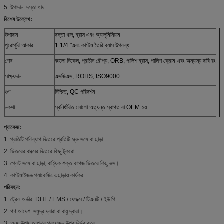
5. উপাদান: দস্তা খাদ
বিশেষ উল্লেখ:
উপাদান
দস্তা খাদ, ব্রাস এবং অ্যালুমিনিয়াম
পুরোপুরি আকার
1 1/4 "এবং কাস্টম তৈরি ব্যাস উপলব্ধ
শেষ
কালো নিকেল, প্রাচীন রৌপ্য, ORB, পালিশ ব্রাস, পালিশ ক্রোম এবং অন্যান্য দাবি রং
সাক্ষ্যদান
এসজিএস, ROHS, ISO9000
গুণ
নিশ্চিত, QC পরিদর্শন
নকশা
স্বনির্ধারিত লোগো অত্যন্ত স্বাগত বা OEM হয়
প্যাকেজ:
1. প্রতিটি পলিব্যাগ ভিতরে প্রতিটি স্ক্রু সঙ্গে বা ছাড়া
2. ভিতরের বাক্সের ভিতরে কিছু টুকরো
3. প্লেট সঙ্গে বা ছাড়া, বাহ্যিক শক্ত কাগজ ভিতরে কিছু বক্স।
4. কাস্টমাইজড প্যাকেজিং এছাড়াও কার্যকর
পরিবহন:
1. ট্রেল অর্ডার: DHL / EMS / ফেডক্স / টিএনটি / ইউ.পি.
2. গণ আদেশ: সমুদ্র দ্বারা বা বায়ু দ্বারা।
3. অন্য উপায় আপনার প্রয়োজন উপর নির্ভর করে