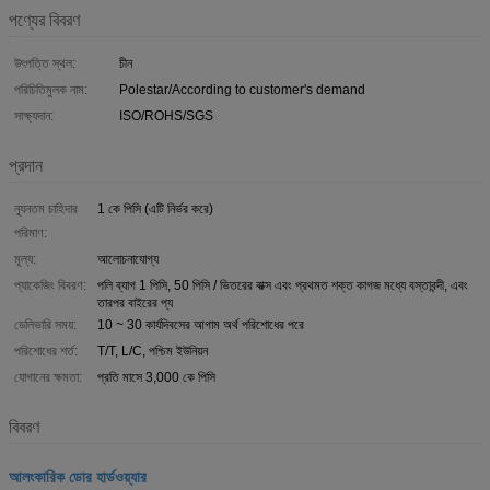
পণ্যের বিবরণ
উৎপত্তি স্থল:
চীন
পরিচিতিমুলক নাম:
Polestar/According to customer's demand
সাক্ষ্যদান:
ISO/ROHS/SGS
প্রদান
ন্যূনতম চাহিদার
1 কে পিসি (এটি নির্ভর করে)
পরিমাণ:
মূল্য:
আলোচনাযোগ্য
প্যাকেজিং বিবরণ:
পলি ব্যাগ 1 পিসি, 50 পিসি / ভিতরের বাক্স এবং প্রথমত শক্ত কাগজ মধ্যে বস্তাবন্দী, এবং
তারপর বাইরের প্য
ডেলিভারি সময়:
10 ~ 30 কার্যদিবসের আগাম অর্থ পরিশোধের পরে
পরিশোধের শর্ত:
T/T, L/C, পশ্চিম ইউনিয়ন
যোগানের ক্ষমতা:
প্রতি মাসে 3,000 কে পিসি
বিবরণ
আলংকারিক ডোর হার্ডওয়্যার