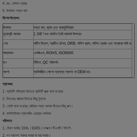
4. রঙ: রোমান ব্রোঞ্জ
5. উপাদান: দস্তা খাদ
বিশেষ উল্লেখ:
উপাদান
দস্তা খাদ, ব্রাস এবং অ্যালুমিনিয়াম
পুরোপুরি আকার
1 3/8 "এবং কাস্টম তৈরি ব্যাসার্ধ উপলব্ধ
শেষ
সাটিন নিকেল, প্রাচীন রৌপ্য, ORB, পালিশ ব্রাস, পালিশ ক্রোম এবং অন্যান্য দাবি রং
সাক্ষ্যদান
এসজিএস, ROHS, ISO9000
গুণ
নিশ্চিত, QC পরিদর্শন
নকশা
স্বনির্ধারিত লোগো অত্যন্ত স্বাগত বা OEM হয়
প্যাকেজ:
1. প্রতিটি পলিব্যাগ ভিতরে প্রতিটি স্ক্রু সঙ্গে বা ছাড়া
2. ভিতরের বাক্সের ভিতরে কিছু টুকরো
3. প্লেট সঙ্গে বা ছাড়া, বাহ্যিক শক্ত কাগজ ভিতরে কিছু বক্স।
4. কাস্টমাইজড প্যাকেজিং এছাড়াও কার্যকর
পরিবহন:
1. ট্রেল অর্ডার: DHL / EMS / ফেডক্স / টিএনটি / ইউ.পি.
2. গণ আদেশ: সমুদ্র দ্বারা বা বায়ু দ্বারা।