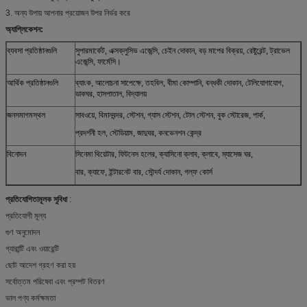
3. অন্য উপায় আপনার প্রয়োজন উপর নির্ভর করে
অ্যাপ্লিকেশন:
ব্যবসা প্রতিষ্ঠানগুলি
সুপারমার্কেট, এক্সক্লুসিভ এজেন্সি, চেইন দোকান, বড় মাপের বিক্রয়, রেষ্টুরেন্ট, ট্রাভেল
এজেন্সি, ফার্মেসি।
আর্থিক প্রতিষ্ঠানগুলি
ব্যাংক, আলোচনা সাপেক্ষে, তহবিল, বীমা কোম্পানি, বন্ধকী দোকান, টেলিযোগাযোগ,
ডাকঘর, হাসপাতাল, বিদ্যালয়
জনসমাগমস্থল
সাবওয়ে, বিমানবন্দর, স্টেশন, গ্যাস স্টেশন, টোল স্টেশন, বুক স্টোরেজ, পার্ক,
প্রদর্শনী হল, স্টেডিয়াম, জাদুঘর, কনভেনশন কেন্দ্র
বিনোদন
সিনেমা থিয়েটার, ফিটনেস হলের, ক্যাসিনো ক্লাব, ক্লাবে, ম্যাসেজ ঘর,
বার, ক্যাফে, ইন্টারনেট বার, সৌন্দর্য দোকান, গল্ফ কোর্স
প্রতিযোগিতামূলক সুবিধা
:
প্রতিযোগী মূল্য
গুণ অনুমোদন
গ্যারান্টি এবং ওয়ারেন্টি
ছোট আদেশ গ্রহণ করা হয়
সর্বোত্তম পরিষেবা এবং প্রম্পট বিতরণ
ভাল পণ্য কর্মক্ষমতা