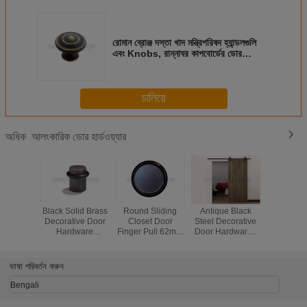
রোমান ব্রোঞ্জ দস্তা খাদ মন্ত্রিপরিষদ হ্যান্ডলগুলি
এবং Knobs, রান্নাঘর কাপবোর্ডের ডোর
Knobs
চালিয়ে
আলংকারিক ডোর হার্ডওয়্যার
অধিক
e Black
1'' Interior Matte
2000mm
Moderate Entry
Black Soli
corative
Black Door
Decorative Door
Door Hardware , 1
Decorativ
rdware ,
Hardware
Hardware
1/8 Inch Solid
Hardw
Sliding
Adjustable Drive
Stainless Steel
Brass Door Stop
Contemp
 Door
In Ball Catch For
Wood Sliding
Flat Top
ware
Hotel
Barn
Sto
ভাষা পরিবর্তন করুন
Bengali