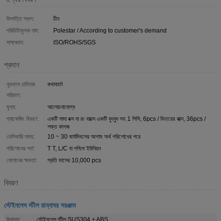
উৎপত্তি স্থল:
চীন
পরিচিতিমুলক নাম:
Polestar / According to customer's demand
সাক্ষ্যদান:
ISO/ROHS/SGS
প্রদান
ন্যূনতম চাহিদার
কথাবার্তা
পরিমাণ:
মূল্য:
আলোচনাযোগ্য
প্যাকেজিং বিবরণ:
একটি সাদা বক্স বা রং বাক্সে একটি বুদ্বুদ সহ 1 পিসি, 6pcs / ভিতরের বাক্স, 36pcs /
শক্ত কাগজ
ডেলিভারি সময়:
10 ~ 30 কার্যদিবসের আগাম অর্থ পরিশোধের পরে
পরিশোধের শর্ত:
T T, L/C বা পশ্চিম ইউনিয়ন
যোগানের ক্ষমতা:
প্রতি মাসের 10,000 pcs
বিবরণ
স্টেইনলেস স্টীল রান্নাঘর সরঞ্জাম
উপাদান:
স্টেইনলেস স্টীল SUS304 + ABS