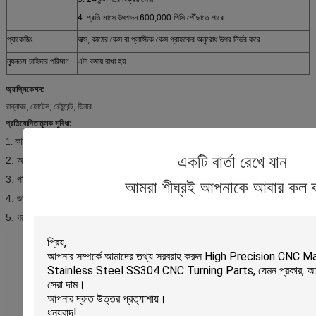
4. প্রতি মাসে উৎপাদন 600,000 পিসি পৌঁছাতে পারে
প্যাকেজিং
বাক্স, কাঠের কেস বা প্লাস্টিক কেস গ্রাহকের অনুরোধ উপর নির্ভর করে
ন্যূনতম চাহিদার পরিমাণ
এটা বজায় রাখা হয়
অ্যাপ্লিকেশন:
রান্নাঘর, হোটেল, রেষ্টুরেন্ট, ডিনার
প্রতিযোগিতামূলক সুবিধা:
কাস্টম ডিজাইন এবং ই এম স্বাগত হয়
1.
একটি বার্তা রেখে যান
2. আপনার আধুনিক রান্নাঘর জন্য
পেশাদারী প্রস্তুতকারকের
3. পরিবেশগতভাবে বন্ধুত্বপূর্ণ উপাদান
আমরা শীঘ্রই আপনাকে আবার কল 
4. গুড পর - সেবা এবং পেশাদারী প্রস্তুতকারকের
5. ধরে রাখা আরামদায়ক। সূক্ষ্ম প্রযুক্তিগত এবং সহজ পরিস্কার সঙ্গে ক্লাসিক শৈলী