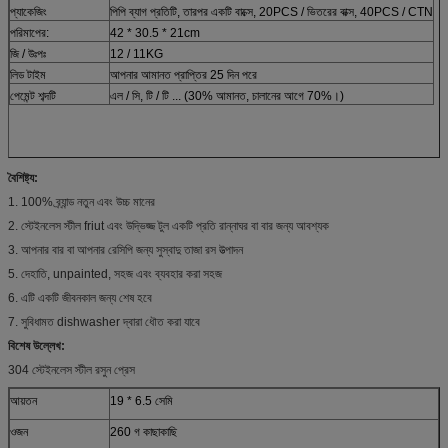
প্যাকেজিং
পিপি ব্যাগ প্রতিটি, তারপর একটি বাক্সে, 20PCS / ভিতরের বাক্স, 40PCS / CTN
পরিমাপের:
42 * 30.5 * 21cm
জি / উঃপঃ
12 / 11KG
লিড টাইম
আপনার আমানত প্রাপ্তির 25 দিন পরে
পেমেন্ট শব্দটি
এল / সি, টি / টি ... (30% আমানত, চালানের আগে 70%।)
বৈশিষ্ট্য:
1. 100% ব্র্যান্ড নতুন এবং উচ্চ মানের
2. স্টেইনলেস স্টীল friut এবং উদ্ভিজ্জ টুল একটি প্রতি রান্নাঘর বা বার জন্য আবশ্যক
3. আপনার বার বা আপনার রেসিপি জন্য সুস্বাদু তাজা রস উত্পাদন
5. দেহাতি, unpainted, সহজ এবং ব্যবহার করা সহজ
6. এটি একটি জীবনকাল জন্য শেষ হবে
7. সুবিধামত dishwasher দ্বারা ধৌত করা যাবে
বিশেষ উল্লেখ:
304 স্টেইনলেস স্টীল রসুন প্রেস
আয়তন
19 * 6.5 সেমি
ওজন
260 গ কাছাকাছি