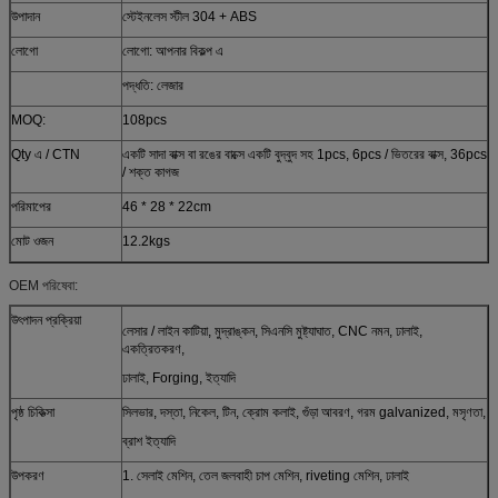
উপাদান
স্টেইনলেস স্টীল 304 + ABS
লোগো
লোগো: আপনার বিকল্প এ
পদ্ধতি: লেজার
MOQ:
108pcs
Qty এ / CTN
একটি সাদা বাক্স বা রঙের বাক্সে একটি বুদ্বুদ সহ 1pcs, 6pcs / ভিতরের বাক্স, 36pcs
/ শক্ত কাগজ
পরিমাপের
46 * 28 * 22cm
মোট ওজন
12.2kgs
OEM পরিষেবা:
উৎপাদন প্রক্রিয়া
লেসার / লাইন কাটিয়া, মুদ্রাঙ্কন, সিএনসি মুষ্ট্যাঘাত, CNC নমন, ঢালাই,
একত্রিতকরণ,
ঢালাই, Forging, ইত্যাদি
পৃষ্ঠ চিকিত্সা
সিলভার, দস্তা, নিকেল, টিন, ক্রোম কলাই, গুঁড়া আবরণ, গরম galvanized, মসৃণতা,
ব্রাশ ইত্যাদি
উপকরণ
1. সেলাই মেশিন, তেল জলবাহী চাপ মেশিন, riveting মেশিন, ঢালাই