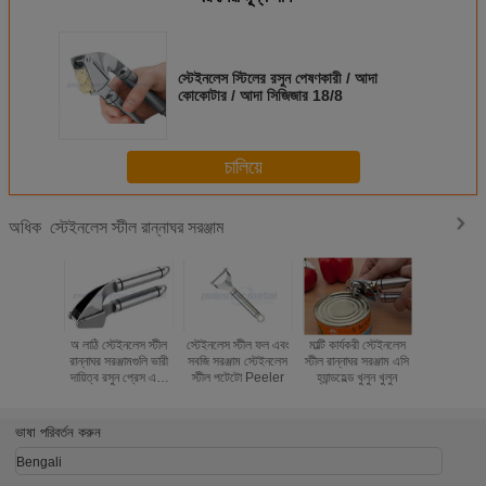
স্টেইনলেস স্টিলের রসুন পেষণকারী / আদা
কোকোটার / আদা সিজিজার 18/8
চালিয়ে
স্টেইনলেস স্টীল রান্নাঘর সরঞ্জাম
অধিক
অ লাঠি স্টেইনলেস স্টীল
স্টেইনলেস স্টীল ফল এবং
মাল্টি কার্যকরী স্টেইনলেস
ম্যানুয়াল 304
রান্নাঘর সরঞ্জামগুলি ভারী
সবজি সরঞ্জাম স্টেইনলেস
স্টীল রান্নাঘর সরঞ্জাম এসি
স্টিল রসুন টুই
দায়িত্ব রসুন প্রেস এবং
স্টীল পটেটো Peeler
হ্যান্ডহেল্ড খুলুন খুলুন
রান্নাঘর জন্য 
স্লিকার
ভাষা পরিবর্তন করুন
Bengali