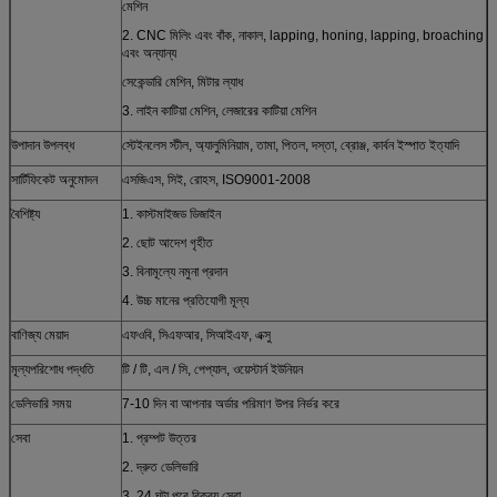
মেশিন
2. CNC মিলিং এবং বাঁক, নাকাল, lapping, honing, lapping, broaching
এবং অন্যান্য
সেকেন্ডারি মেশিন, মিটার ল্যাধ
3. লাইন কাটিয়া মেশিন, লেজারের কাটিয়া মেশিন
উপাদান উপলব্ধ
স্টেইনলেস স্টীল, অ্যালুমিনিয়াম, তামা, পিতল, দস্তা, ব্রোঞ্জ, কার্বন ইস্পাত ইত্যাদি
সার্টিফিকেট অনুমোদন
এসজিএস, সিই, রোহস, ISO9001-2008
বৈশিষ্ট্য
1. কাস্টমাইজড ডিজাইন
2. ছোট আদেশ গৃহীত
3. বিনামূল্যে নমুনা প্রদান
4. উচ্চ মানের প্রতিযোগী মূল্য
বাণিজ্য মেয়াদ
এফওবি, সিএফআর, সিআইএফ, এক্সু
মূল্যপরিশোধ পদ্ধতি
টি / টি, এল / সি, পেপ্যাল, ওয়েস্টার্ন ইউনিয়ন
ডেলিভারি সময়
7-10 দিন বা আপনার অর্ডার পরিমাণ উপর নির্ভর করে
সেবা
1. প্রম্পট উত্তর
2. দ্রুত ডেলিভারি
3. 24 ঘন্টা পরে বিক্রয় সেবা