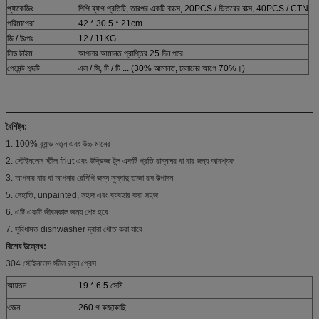
প্যাকেজিং
পিপি ব্যাগ প্রতিটি, তারপর একটি বাক্সে, 20PCS / ভিতরের বাক্স, 40PCS / CTN
পরিমাপের:
42 * 30.5 * 21cm
জি / উঃপঃ
12 / 11KG
লিড টাইম
আপনার আমানত প্রাপ্তির 25 দিন পরে
পেমেন্ট শব্দটি
এল / সি, টি / টি ... (30% আমানত, চালানের আগে 70%।)
বৈশিষ্ট্য:
1. 100% ব্র্যান্ড নতুন এবং উচ্চ মানের
2. স্টেইনলেস স্টীল friut এবং উদ্ভিজ্জ টুল একটি প্রতি রান্নাঘর বা বার জন্য আবশ্যক
3. আপনার বার বা আপনার রেসিপি জন্য সুস্বাদু তাজা রস উত্পাদন
5. দেহাতি, unpainted, সহজ এবং ব্যবহার করা সহজ
6. এটি একটি জীবনকাল জন্য শেষ হবে
7. সুবিধামত dishwasher দ্বারা ধৌত করা যাবে
বিশেষ উল্লেখ:
304 স্টেইনলেস স্টীল রসুন প্রেস
আয়তন
19 * 6.5 সেমি
ওজন
260 গ কাছাকাছি