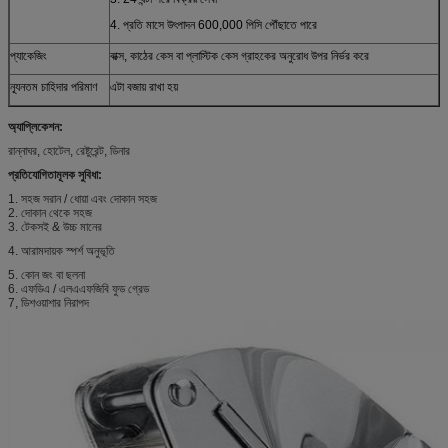
4. প্রতি মাসে উৎপাদন 600,000 পিসি পৌঁছাতে পারে
প্যাকেজিং
বাক্স, কাঠের কেস বা প্লাস্টিক কেস গ্রাহকের অনুরোধ উপর নির্ভর করে
ন্যূনতম চাহিদার পরিমাণ
এটা বজায় রাখা হয়
অ্যাপ্লিকেশন:
রান্নাঘর, হোটেল, রেষ্টুরেন্ট, ডিনার
প্রতিযোগিতামূলক সুবিধা:
1. সহজ সরান / ধোয়া এবং দোকান সহজ
2. দোকান থেকে সহজ
3. টেকসই & উচ্চ মানের
4. আরামদায়ক স্পর্শ অনুভূতি
5. কোন জং বা ছলনা
6. এফডিএ / এলএএফজিবি ফুড গ্রেড
7, ডিশওয়াশার নিরাপদ