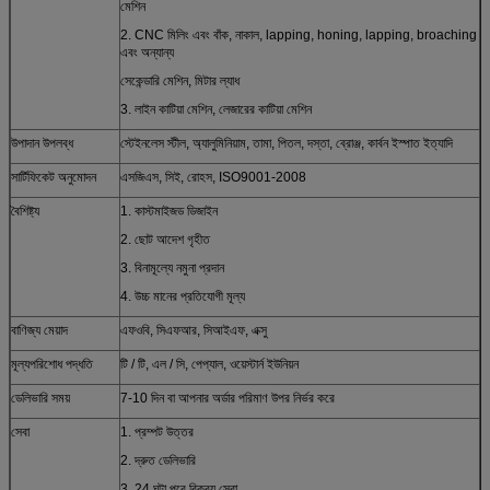
মেশিন
2. CNC মিলিং এবং বাঁক, নাকাল, lapping, honing, lapping, broaching
এবং অন্যান্য
সেকেন্ডারি মেশিন, মিটার ল্যাধ
3. লাইন কাটিয়া মেশিন, লেজারের কাটিয়া মেশিন
উপাদান উপলব্ধ
স্টেইনলেস স্টীল, অ্যালুমিনিয়াম, তামা, পিতল, দস্তা, ব্রোঞ্জ, কার্বন ইস্পাত ইত্যাদি
সার্টিফিকেট অনুমোদন
এসজিএস, সিই, রোহস, ISO9001-2008
বৈশিষ্ট্য
1. কাস্টমাইজড ডিজাইন
2. ছোট আদেশ গৃহীত
3. বিনামূল্যে নমুনা প্রদান
4. উচ্চ মানের প্রতিযোগী মূল্য
বাণিজ্য মেয়াদ
এফওবি, সিএফআর, সিআইএফ, এক্সু
মূল্যপরিশোধ পদ্ধতি
টি / টি, এল / সি, পেপ্যাল, ওয়েস্টার্ন ইউনিয়ন
ডেলিভারি সময়
7-10 দিন বা আপনার অর্ডার পরিমাণ উপর নির্ভর করে
সেবা
1. প্রম্পট উত্তর
2. দ্রুত ডেলিভারি
3. 24 ঘন্টা পরে বিক্রয় সেবা