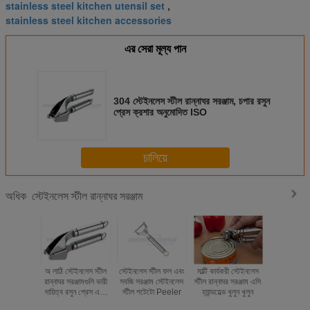
stainless steel kitchen utensil set
,
stainless steel kitchen accessories
এর সেরা মূল্য পান
304 স্টেইনলেস স্টীল রান্নাঘর সরঞ্জাম, চপার রসুন
প্রেস ক্রশার অনুমোদিত ISO
চালিয়ে
স্টেইনলেস স্টীল রান্নাঘর সরঞ্জাম
অধিক
অ লাঠি স্টেইনলেস স্টীল
স্টেইনলেস স্টীল ফল এবং
মাল্টি কার্যকরী স্টেইনলেস
ম্যানুয়াল 304
রান্নাঘর সরঞ্জামগুলি ভারী
সবজি সরঞ্জাম স্টেইনলেস
স্টীল রান্নাঘর সরঞ্জাম এসি
স্টিল রসুন টুই
দায়িত্ব রসুন প্রেস এবং
স্টীল পটেটো Peeler
হ্যান্ডহেল্ড খুলুন খুলুন
রান্নাঘর জন্য 
স্লিকার