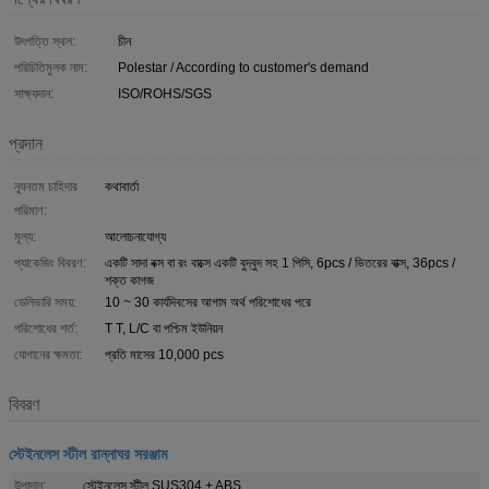
উৎপত্তি স্থল:
চীন
পরিচিতিমুলক নাম:
Polestar / According to customer's demand
সাক্ষ্যদান:
ISO/ROHS/SGS
প্রদান
ন্যূনতম চাহিদার
কথাবার্তা
পরিমাণ:
মূল্য:
আলোচনাযোগ্য
প্যাকেজিং বিবরণ:
একটি সাদা বক্স বা রং বাক্সে একটি বুদ্বুদ সহ 1 পিসি, 6pcs / ভিতরের বাক্স, 36pcs /
শক্ত কাগজ
ডেলিভারি সময়:
10 ~ 30 কার্যদিবসের আগাম অর্থ পরিশোধের পরে
পরিশোধের শর্ত:
T T, L/C বা পশ্চিম ইউনিয়ন
যোগানের ক্ষমতা:
প্রতি মাসের 10,000 pcs
বিবরণ
স্টেইনলেস স্টীল রান্নাঘর সরঞ্জাম
উপাদান:
স্টেইনলেস স্টীল SUS304 + ABS