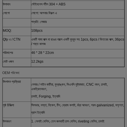
উপাদান
স্টেইনলেস স্টীল 304 + ABS
লোগো
লোগো: আপনার বিকল্প এ
পদ্ধতি: লেজার
MOQ:
108pcs
Qty এ / CTN
একটি সাদা বাক্স বা রঙের বাক্সে একটি বুদ্বুদ সহ 1pcs, 6pcs / ভিতরের বাক্স, 36pcs
/ শক্ত কাগজ
পরিমাপের
46 * 28 * 22cm
মোট ওজন
12.2kgs
OEM পরিষেবা:
উৎপাদন প্রক্রিয়া
লেসার / লাইন কাটিয়া, মুদ্রাঙ্কন, সিএনসি মুষ্ট্যাঘাত, CNC নমন, ঢালাই,
একত্রিতকরণ,
ঢালাই, Forging, ইত্যাদি
পৃষ্ঠ চিকিত্সা
সিলভার, দস্তা, নিকেল, টিন, ক্রোম কলাই, গুঁড়া আবরণ, গরম galvanized, মসৃণতা,
ব্রাশ ইত্যাদি
উপকরণ
1. সেলাই মেশিন, তেল জলবাহী চাপ মেশিন, riveting মেশিন, ঢালাই