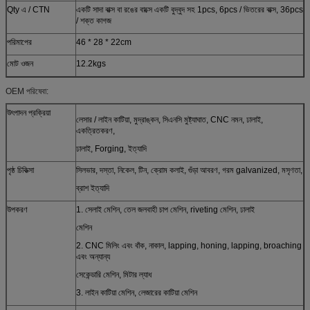
Qty এ / CTN
একটি সাদা বাক্স বা রঙের বাক্সে একটি বুদ্বুদ সহ 1pcs, 6pcs / ভিতরের বাক্স, 36pcs
/ শক্ত কাগজ
পরিমাপের
46 * 28 * 22cm
মোট ওজন
12.2kgs
OEM পরিষেবা:
উৎপাদন প্রক্রিয়া
লেসার / লাইন কাটিয়া, মুদ্রাঙ্কন, সিএনসি মুষ্ট্যাঘাত, CNC নমন, ঢালাই,
একত্রিতকরণ,
ঢালাই, Forging, ইত্যাদি
পৃষ্ঠ চিকিত্সা
সিলভার, দস্তা, নিকেল, টিন, ক্রোম কলাই, গুঁড়া আবরণ, গরম galvanized, মসৃণতা,
ব্রাশ ইত্যাদি
উপকরণ
1. সেলাই মেশিন, তেল জলবাহী চাপ মেশিন, riveting মেশিন, ঢালাই
মেশিন
2. CNC মিলিং এবং বাঁক, নাকাল, lapping, honing, lapping, broaching
এবং অন্যান্য
সেকেন্ডারি মেশিন, মিটার ল্যাধ
3. লাইন কাটিয়া মেশিন, লেজারের কাটিয়া মেশিন