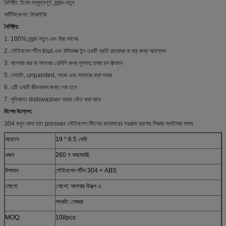
বৈশিষ্ট্য: ইকো-বন্ধুত্বপূর্ণ, ব্র্যান্ড-নতুন
সার্টিফিকেশন: সিআইকি
বৈশিষ্ট্য:
1. 100% ব্র্যান্ড নতুন এবং উচ্চ মানের
2. স্টেইনলেস স্টীল friut এবং উদ্ভিজ্জ টুল একটি প্রতি রান্নাঘর বা বার জন্য আবশ্যক
3. আপনার বার বা আপনার রেসিপি জন্য সুস্বাদু তাজা রস উত্পাদন
5. দেহাতি, unpainted, সহজ এবং ব্যবহার করা সহজ
6. এটি একটি জীবনকাল জন্য শেষ হবে
7. সুবিধামত dishwasher দ্বারা ধৌত করা যাবে
বিশেষ উল্লেখ:
304 রসুন আদা হাত presser স্টেইনলেস স্টিলের রান্নাঘরের সরঞ্জাম ক্রশার সিজার স্লাইসার মাসর
আয়তন
19 * 6.5 সেমি
ওজন
260 গ কাছাকাছি
উপাদান
স্টেইনলেস স্টীল 304 + ABS
লোগো
লোগো: আপনার বিকল্প এ
পদ্ধতি: লেজার
MOQ:
108pcs