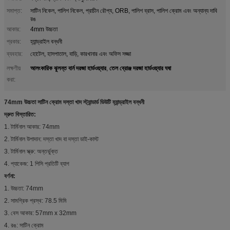
সমাপ্ত:
সাটিন নিকেল, পালিশ নিকেল, প্রাচীন রৌপ্য, ORB, পালিশ ব্রাস, পালিশ ক্রোম এবং অন্যান্য দাবি
রঙ
আকার:
4mm উচ্চতা
প্রকার:
হ্যান্ড্রাইল বন্ধনী
ব্যবহার:
হোটেল, হাসপাতাল, বাড়ি, কারখানার এবং অফিস সজ্জা
আলংকারিক ঝুলন্ত বার্ন দরজা হার্ডওয়্যার
তেল ব্রোঞ্জ দরজা হার্ডওয়্যার ঘষা
লক্ষণীয়
,
করা:
74mm উচ্চতা সাটিন ক্রোম দস্তা খাদ স্ট্যান্ডার্ড ডিউটি ​​হ্যান্ড্রাইল বন্ধনী
দ্রুত বিস্তারিত:
1. টার্মিনাল আকার: 74mm
2. টার্মিনাল উপাদান: দস্তা খাদ বা দস্তা ডাই-কাস্ট
3. টার্মিনাল স্ক্রু: অন্তর্ভুক্ত
4. প্যাকেজ: 1 পিসি প্রতিটি ব্যাগ
বর্ণনা:
1. উচ্চতা: 74mm
2. সামগ্রিক প্রস্থ: 78.5 মিমি
3. বেস আকার: 57mm x 32mm
4. রঙ: সাটিন ক্রোম