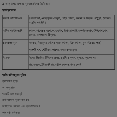
3. অন্য উপায় আপনার প্রয়োজন উপর নির্ভর করে
অ্যাপ্লিকেশন:
ব্যবসা প্রতিষ্ঠানগুলি
সুপারমার্কেট, এক্সক্লুসিভ এজেন্সি, চেইন দোকান, বড় মাপের বিক্রয়, রেষ্টুরেন্ট, ট্রাভেল
এজেন্সি, ফার্মেসি।
আর্থিক প্রতিষ্ঠানগুলি
ব্যাংক, আলোচনা সাপেক্ষে, তহবিল, বীমা কোম্পানি, বন্ধকী দোকান, টেলিযোগাযোগ,
ডাকঘর, হাসপাতাল, বিদ্যালয়
জনসমাগমস্থল
সাবওয়ে, বিমানবন্দর, স্টেশন, গ্যাস স্টেশন, টোল স্টেশন, বুক স্টোরেজ, পার্ক,
প্রদর্শনী হল, স্টেডিয়াম, জাদুঘর, কনভেনশন কেন্দ্র
বিনোদন
সিনেমা থিয়েটার, ফিটনেস হলের, ক্যাসিনো ক্লাব, ক্লাবে, ম্যাসেজ ঘর,
বার, ক্যাফে, ইন্টারনেট বার, সৌন্দর্য দোকান, গল্ফ কোর্স
প্রতিযোগিতামূলক সুবিধা
:
প্রতিযোগী মূল্য
গুণ অনুমোদন
গ্যারান্টি এবং ওয়ারেন্টি
ছোট আদেশ গ্রহণ করা হয়
সর্বোত্তম পরিষেবা এবং প্রম্পট বিতরণ
ভাল পণ্য কর্মক্ষমতা