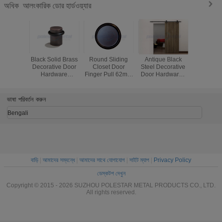
আলংকারিক ডোর হার্ডওয়্যার
অধিক
Black Solid Brass
Round Sliding
Antique Black
1'' Interi
Decorative Door
Closet Door
Steel Decorative
Black 
Hardware
Finger Pull 62mm
Door Hardware ,
Hardw
Contemporary
Antique Chrome
2000mm Sliding
Adjustabl
Flat Top Door
Stainless Steel
Barn Door
In Ball Ca
Stop
Hardware
Hote
ভাষা পরিবর্তন করুন
Bengali
বাড়ি
|
আমাদের সম্বন্ধে
|
আমাদের সাথে যোগাযোগ
|
সাইট ম্যাপ
|
Privacy Policy
ডেস্কটপ দেখুন
Copyright © 2015 - 2026 SUZHOU POLESTAR METAL PRODUCTS CO., LTD.
All rights reserved.