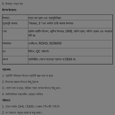
5. উপাদান: দস্তা খাদ
বিশেষ উল্লেখ:
উপাদান
দস্তা খাদ ব্রাস এবং অ্যালুমিনিয়াম
পুরোপুরি আকার
74mm, 3 "এবং কাস্টম তৈরি আকার উপলব্ধ
শেষ
ব্রাউন স্যাটিন নিকেল, আন্টিক সিলভার, ORB, পালিশ ব্রাস, পালিশ ক্রোম এবং অন্যান্য
দাবি রঙ
সাক্ষ্যদান
এসজিএস, ROHS, ISO9000
গুণ
নিশ্চিত, QC পরিদর্শন
নকশা
স্বনির্ধারিত লোগো অত্যন্ত স্বাগত বা OEM হয়
প্যাকেজ:
1. প্রতিটি পলিব্যাগ ভিতরে প্রতিটি স্ক্রু সঙ্গে বা ছাড়া
2. ভিতরের বাক্সের ভিতরে কিছু টুকরো
3. প্লেট সঙ্গে বা ছাড়া, বাহ্যিক শক্ত কাগজ ভিতরে কিছু বক্স।
4. কাস্টমাইজড প্যাকেজিং এছাড়াও কার্যকর
পরিবহন:
1. ট্রেল অর্ডার: DHL / EMS / ফেডক্স / টিএনটি / ইউ.পি.
2. গণ আদেশ: সমুদ্র দ্বারা বা বায়ু দ্বারা।