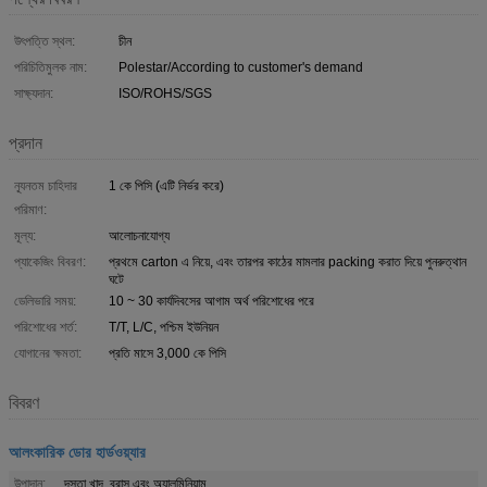
উৎপত্তি স্থল:
চীন
পরিচিতিমুলক নাম:
Polestar/According to customer's demand
সাক্ষ্যদান:
ISO/ROHS/SGS
প্রদান
ন্যূনতম চাহিদার
1 কে পিসি (এটি নির্ভর করে)
পরিমাণ:
মূল্য:
আলোচনাযোগ্য
প্যাকেজিং বিবরণ:
প্রথমে carton এ নিয়ে, এবং তারপর কাঠের মামলার packing করাত দিয়ে পুনরুত্থান
ঘটে
ডেলিভারি সময়:
10 ~ 30 কার্যদিবসের আগাম অর্থ পরিশোধের পরে
পরিশোধের শর্ত:
T/T, L/C, পশ্চিম ইউনিয়ন
যোগানের ক্ষমতা:
প্রতি মাসে 3,000 কে পিসি
বিবরণ
আলংকারিক ডোর হার্ডওয়্যার
উপাদান:
দস্তা খাদ, ব্রাস এবং অ্যালুমিনিয়াম