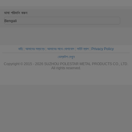
H ডুয়াল রো ব্যারিয়ার ব্লক
স্ট্রিপ
ভাষা পরিবর্তন করুন
Bengali
বাড়ি
|
আমাদের সম্বন্ধে
|
আমাদের সাথে যোগাযোগ
|
সাইট ম্যাপ
|
Privacy Policy
ডেস্কটপ দেখুন
Copyright © 2015 - 2026 SUZHOU POLESTAR METAL PRODUCTS CO., LTD.
All rights reserved.