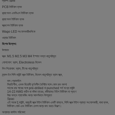
ল্যাম্প হোল্ডার
PCB টার্মিনাল ব্লক
প্ল্যাগেবল এমসিএস টার্মিনাল ব্লক
প্ল্যাগেবল টার্মিনাল ব্লক
স্ক্রুলেস টার্মিনাল ব্লক
Wago LED সংযোগকারীগুলিকে
ওয়্যার টার্মিনাল
বিশেষ উল্লেখ:
উপাদান
স্ক্রু: M1.5 M2.5 M3 M4 ইস্পাত দস্তা ধাতুপট্টাবৃত
যোগাযোগ: ব্রাস, Electroless নিকেল
পিন শিরোনাম: ব্রাস, টিনের ধাতুপট্টাবৃত
স্ন্যাপ-ইন পিসি মাউন্ট স্ক্রু টার্মিনাল, নিকেল ধাতুপট্টাবৃত ব্রাস স্ক্রু,
কম প্রোফাইল
স্থিতিশীল, একক বিরোধী ঘূর্ণনশীল বৈশিষ্ট্য সঙ্গে কোন রক নকশা
সহজে চার পায়ের সঙ্গে pre-drilled বা punched গর্ত মধ্যে মাউন্ট
14-22 AWG কঠিন বা ফাঁকা তারের, কাঁটাচামচ টাইপ টার্মিনাল বা গ্রহণ
উচ্চ ঘনত্ব প্যাকেজিং জন্য আদর্শভাবে উপযুক্ত
Spac
এই সহজ টু মাউন্ট, বহুমুখী স্ক্রু টাইপ টার্মিনাল একটি বাস্তব, পিসি স্ক্রু টাইপ প্রান্ত সংযোগকারী, বাধা ব্লক,
টার্মিনাল বোর্ড এবং টার্মিনাল রেপস জন্য কম খরচে বিকল্প।
অন্যান্য কাস্টম পরিষেবা: