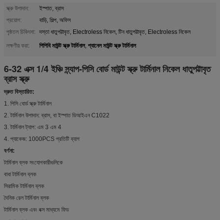
স্ক্রু উপাদান:
ইস্পাত, ব্রাস
প্রয়োগ:
বাড়ি, শিল্প, অফিস
পৃষ্ঠতল চিকিৎসা:
দস্তা ধাতুপট্টাবৃত, Electroless নিকেল, টিন ধাতুপট্টাবৃত, Electroless নিকেল
পিপিবি মাউন্ট স্ক্রু টার্মিনাল
প্যানেল মাউন্ট স্ক্রু টার্মিনাল
লক্ষণীয় করা:
,
6-32 এক্স 1/4 ইঞ্চি স্ন্যাপ-পিসি বোর্ড মাউন্ট স্ক্রু টার্মিনাল নিকেল ধাতুপট্টাবৃত
ব্রাস স্ক্রু
দ্রুত বিস্তারিত:
1. পিসি বোর্ড স্ক্রু টার্মিনাল
2. টার্মিনাল উপাদান: ব্রাস, বা ইস্পাত ডিআইএন C1022
3. টার্মিনাল ট্যাপ: এম 3 এম 4
4. প্যাকেজ: 1000PCS প্রতিটি ব্যাগ
বর্ণনা:
টার্মিনাল ব্লক সংযোগকারীগুলিকে
বাধা টার্মিনাল ব্লক
সিরামিক টার্মিনাল ব্লক
দৈনিক রেল টার্মিনাল ব্লক
টার্মিনাল ব্লক এবং বক্স মাধ্যমে ফিড