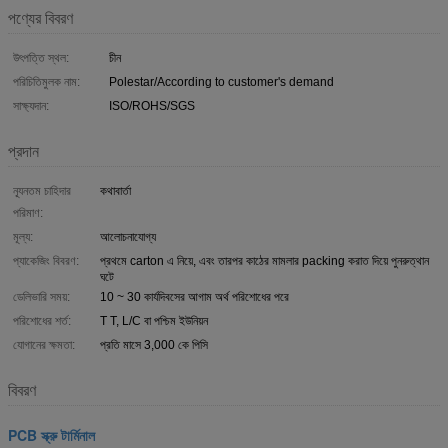
পণ্যের বিবরণ
উৎপত্তি স্থল:
চীন
পরিচিতিমুলক নাম:
Polestar/According to customer's demand
সাক্ষ্যদান:
ISO/ROHS/SGS
প্রদান
ন্যূনতম চাহিদার
কথাবার্তা
পরিমাণ:
মূল্য:
আলোচনাযোগ্য
প্যাকেজিং বিবরণ:
প্রথমে carton এ নিয়ে, এবং তারপর কাঠের মামলার packing করাত দিয়ে পুনরুত্থান
ঘটে
ডেলিভারি সময়:
10 ~ 30 কার্যদিবসের আগাম অর্থ পরিশোধের পরে
পরিশোধের শর্ত:
T T, L/C বা পশ্চিম ইউনিয়ন
যোগানের ক্ষমতা:
প্রতি মাসে 3,000 কে পিসি
বিবরণ
PCB স্ক্রু টার্মিনাল