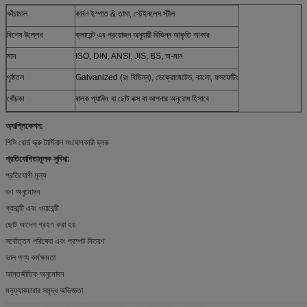
কাঁচামাল
কার্বন ইস্পাত & তামা, স্টেইনলেস স্টীল
বিশেষ উল্লেখ
ক্লায়েন্ট এর প্রয়োজন অনুযায়ী বিভিন্ন আকৃতি আকার
মান
ISO, DIN, ANSI, JIS, BS, অ-মান
পৃষ্ঠতল
Galvanized (রং বিভিন্ন), ডেক্রোমেটেড, কালো, ফসফেটিং
বোঁচকা
বাল্ক প্যাকিং বা ছোট বক্স বা আপনার অনুরোধ হিসাবে
অ্যাপ্লিকেশন:
পিসি বোর্ড স্ক্রু টার্মিনাল সংযোগকারী ব্লক
প্রতিযোগিতামূলক সুবিধা:
প্রতিযোগী মূল্য
গুণ অনুমোদন
গ্যারান্টি এবং ওয়ারেন্টি
ছোট আদেশ গ্রহণ করা হয়
সর্বোত্তম পরিষেবা এবং প্রম্পট বিতরণ
ভাল পণ্য কর্মক্ষমতা
আন্তর্জাতিক অনুমোদন
মনুফ্যাকচারার সমৃদ্ধ অভিজ্ঞতা