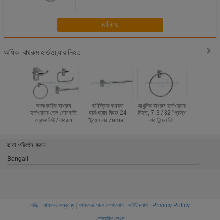
চালিয়ে
বাথরুম হার্ডওয়্যার নিহত
অধিক
আলংকারিক বাথরুম
বাণিজ্যিক বাথরুম
আধুনিক বাথরুম হার্ডওয়্যার
সমসাময়িক 
হার্ডওয়্যার তেল মোমবাতি
হার্ডওয়্যার নিহত 24
নিহত, 7-3 / 32 "প্রস্থ
হার্ডওয়্যার নি
ব্রোঞ্জ কিট / বাথরুম
"টুয়েল বার ZamaK
বাথ টুয়েল রিং
18 "তোয়ালে র
হার্ডওয়্যার সেট নিকেল
9600 সিরিজ
কাঠের 
মাজা
ভাষা পরিবর্তন করুন
Bengali
বাড়ি
|
আমাদের সম্বন্ধে
|
আমাদের সাথে যোগাযোগ
|
সাইট ম্যাপ
|
Privacy Policy
ডেস্কটপ দেখুন