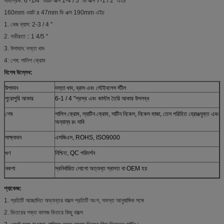
সামগ্রিক: 6 -1/4 "ওয়াট এক্স 1-4 / 5" ডি এক্স 7-1 / 2 "এইচ
160mm ওয়াট x 47mm ডি এক্স 190mm এইচ
1. বেজ ব্যাস: 2-3 / 4 "
2. গভীরতা :: 1 4/5 "
3. উপাদান: দস্তা খাদ
4: শেষ: পালিশ ক্রোম
বিশেষ উল্লেখ:
উপাদান
দস্তা খাদ, ব্রাস এবং স্টেইনলেস স্টীল
পুরোপুরি আকার
6-1 / 4 "প্রস্থ এবং কাস্টম তৈরি আকার উপলব্ধ
শেষ
পালিশ ক্রোম, স্যাটিন ক্রোম, সাটিন নিকেল, নিকেল মাজা, তেল পরিহিত ব্রোঞ্জযুক্ত এবং
অন্যান্য রং দাবি
সাক্ষ্যদান
এসজিএস, ROHS, ISO9000
গুণ
নিশ্চিত, QC পরিদর্শন
নকশা
স্বনির্ধারিত লোগো অত্যন্ত স্বাগত বা OEM হয়
প্যাকেজ:
1. প্রতিটি আচ্ছাদিত অভ্যন্তর বাক্সে প্রতিটি অংশ, সমস্ত আনুষাঙ্গিক সঙ্গে
2. ভিতরের শক্ত কাগজ ভিতরে কিছু বাক্সে