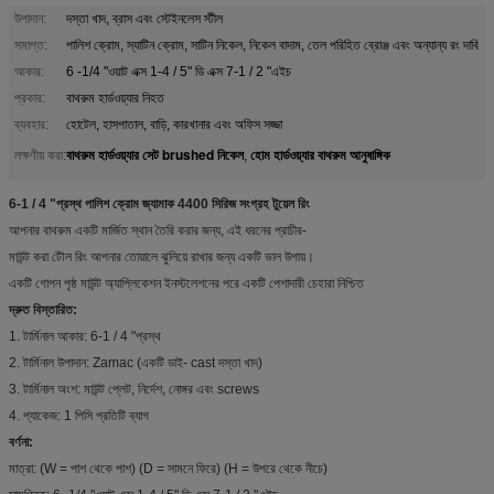
উপাদান:
দস্তা খাদ, ব্রাস এবং স্টেইনলেস স্টীল
সমাপ্ত:
পালিশ ক্রোম, স্যাটিন ক্রোম, সাটিন নিকেল, নিকেল বাদাম, তেল পরিহিত ব্রোঞ্জ এবং অন্যান্য রং দাবি
আকার:
6 -1/4 "ওয়াট এক্স 1-4 / 5" ডি এক্স 7-1 / 2 "এইচ
প্রকার:
বাথরুম হার্ডওয়্যার নিহত
ব্যবহার:
হোটেল, হাসপাতাল, বাড়ি, কারখানার এবং অফিস সজ্জা
বাথরুম হার্ডওয়্যার সেট brushed নিকেল
হোম হার্ডওয়্যার বাথরুম আনুষাঙ্গিক
লক্ষণীয় করা:
,
6-1 / 4 "প্রস্থ পালিশ ক্রোম জ্যামাক 4400 সিরিজ সংগ্রহ টুয়েল রিং
আপনার বাথরুম একটি মার্জিত স্থান তৈরি করার জন্য, এই ধরনের প্রাচীর-
মাউন্ট করা টৌল রিং আপনার তোয়ালে ঝুলিয়ে রাখার জন্য একটি ভাল উপায়।
একটি গোপন পৃষ্ঠ মাউন্ট অ্যাপ্লিকেশন ইনস্টলেশনের পরে একটি পেশাদারী চেহারা নিশ্চিত
দ্রুত বিস্তারিত:
1. টার্মিনাল আকার: 6-1 / 4 "প্রস্থ
2. টার্মিনাল উপাদান: Zamac (একটি ডাই- cast দস্তা খাদ)
3. টার্মিনাল অংশ: মাউন্ট প্লেট, নির্দেশ, নোঙ্গর এবং screws
4. প্যাকেজ: 1 পিসি প্রতিটি ব্যাগ
বর্ণনা:
মাত্রা: (W = পাশ থেকে পাশ) (D = সামনে ফিরে) (H = উপরে থেকে নীচে)