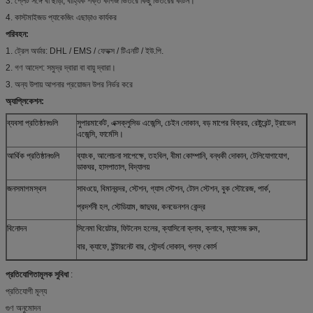
3. প্লেট সঙ্গে বা ছাড়া, বাহ্যিক শক্ত কাগজ ভিতরে কিছু ভিতরের কার্টন।
4. কাস্টমাইজড প্যাকেজিং এছাড়াও কার্যকর
পরিবহন:
1. ট্রেল অর্ডার: DHL / EMS / ফেডক্স / টিএনটি / ইউ.পি.
2. গণ আদেশ: সমুদ্র দ্বারা বা বায়ু দ্বারা।
3. অন্য উপায় আপনার প্রয়োজন উপর নির্ভর করে
অ্যাপ্লিকেশন:
ব্যবসা প্রতিষ্ঠানগুলি
সুপারমার্কেট, এক্সক্লুসিভ এজেন্সি, চেইন দোকান, বড় মাপের বিক্রয়, রেষ্টুরেন্ট, ট্রাভেল
এজেন্সি, ফার্মেসি।
আর্থিক প্রতিষ্ঠানগুলি
ব্যাংক, আলোচনা সাপেক্ষে, তহবিল, বীমা কোম্পানি, বন্ধকী দোকান, টেলিযোগাযোগ,
ডাকঘর, হাসপাতাল, বিদ্যালয়
জনসমাগমস্থল
সাবওয়ে, বিমানবন্দর, স্টেশন, গ্যাস স্টেশন, টোল স্টেশন, বুক স্টোরেজ, পার্ক,
প্রদর্শনী হল, স্টেডিয়াম, জাদুঘর, কনভেনশন কেন্দ্র
বিনোদন
সিনেমা থিয়েটার, ফিটনেস হলের, ক্যাসিনো ক্লাব, ক্লাবে, ম্যাসেজ রুম,
বার, ক্যাফে, ইন্টারনেট বার, সৌন্দর্য দোকান, গল্ফ কোর্স
প্রতিযোগিতামূলক সুবিধা
:
প্রতিযোগী মূল্য
গুণ অনুমোদন