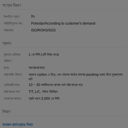
পণ্যের বিবরণ
উৎপত্তি স্থল:
চীন
পরিচিতিমুলক নাম:
Polestar/According to customer's demand
সাক্ষ্যদান:
ISO/ROHS/SGS
প্রদান
ন্যূনতম চাহিদার
1 কে পিসি (এটি নির্ভর করে)
পরিমাণ:
মূল্য:
আলোচনাযোগ্য
প্যাকেজিং বিবরণ:
প্রথমে carton এ নিয়ে, এবং তারপর কাঠের মামলার packing করাত দিয়ে পুনরুত্থান
ঘটে
ডেলিভারি সময়:
10 ~ 30 কার্যদিবসের আগাম অর্থ পরিশোধের পরে
পরিশোধের শর্ত:
T/T, L/C, পশ্চিম ইউনিয়ন
যোগানের ক্ষমতা:
প্রতি মাসে 3,000 কে পিসি
বিবরণ
বাথরুম হার্ডওয়্যার নিহত