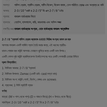
সমাপ্ত:
পালিশ ক্রোম, স্যাটিন ক্রোম, সাটিন নিকেল, নিকেল বাদাম, তেল পরিহিত ব্রোঞ্জ এবং অন্যান্য রং দাবি
আকার:
2-3 / 10 "ওয়াট x 2-2 / 5" ডি এক্স 2-7 / 8 "এইচ
প্রকার:
বাথরুম হার্ডওয়্যার নিহত
ব্যবহার:
হোটেল, হাসপাতাল, বাড়ি, কারখানার এবং অফিস সজ্জা
বাথরুম হার্ডওয়্যার সংগ্রহ
হোম হার্ডওয়্যার বাথরুম আনুষাঙ্গিক
লক্ষণীয় করা:
,
2-7 / 8 "ব্যাসার্ধ পালিশ ক্রোম জ্যামাক 4400 সিরিজ সংগ্রহ ডাবল রব হুক
আপনার বাথরুম একটি মার্জিত স্থান তৈরি করার জন্য, এই ধরনের প্রাচীর-
ডাবল পোষাক হুক মাউন্ট আপনার তোয়ালে ঝুলিয়ে জন্য একটি ভাল উপায়।
একটি গোপন পৃষ্ঠ মাউন্ট অ্যাপ্লিকেশন ইনস্টলেশনের পরে একটি পেশাদারী চেহারা নিশ্চিত
দ্রুত বিস্তারিত:
1. টার্মিনাল আকার: 2-7 / 8 "ব্যাসার্ধ
2. টার্মিনাল উপাদান: Zamac (একটি ডাই- cast দস্তা খাদ)
3. টার্মিনাল অংশ: মাউন্ট প্লেট, নির্দেশ, নোঙ্গর এবং screws
4. প্যাকেজ: 1 পিসি প্রতিটি প্যাক
বর্ণনা:
মাত্রা: (W = পাশ থেকে পাশ) (D = সামনে ফিরে) (H = উপরে থেকে নীচে)
সামগ্রিক: 2-3 / 10 "ওয়াট x 2-2 / 5" ডি x 2-7 / 8 "এইচ