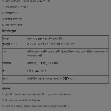
58mm ওয়াট এক্স 61mm ডি এক্স 73mm এইচ
1. বেজ ব্যাসার্ধ: 2-7 / 8 "
2. গভীরতা :: 3 "
3. উপাদান: দস্তা খাদ
4: শেষ: পালিশ ক্রোম
বিশেষ উল্লেখ:
উপাদান
দস্তা খাদ, ব্রাস এবং স্টেইনলেস স্টীল
পুরোপুরি আকার
2-7 / 8 "ব্যাসার্ধ এবং কাস্টম তৈরি আকার উপলব্ধ
শেষ
পালিশ ক্রোম, স্যাটিন ক্রোম, সাটিন নিকেল, নিকেল মাজা, তেল পরিহিত ব্রোঞ্জযুক্ত এবং
অন্যান্য রং দাবি
সাক্ষ্যদান
এসজিএস, ROHS, ISO9000
গুণ
নিশ্চিত, QC পরিদর্শন
নকশা
স্বনির্ধারিত লোগো অত্যন্ত স্বাগত বা OEM হয়
প্যাকেজ:
1. প্রতিটি আচ্ছাদিত অভ্যন্তর বাক্সে প্রতিটি অংশ, সমস্ত আনুষাঙ্গিক সঙ্গে
2. ভিতরের শক্ত কাগজ ভিতরে কিছু বাক্সে
3. প্লেট সঙ্গে বা ছাড়া, বাহ্যিক শক্ত কাগজ ভিতরে কিছু ভিতরের কার্টন।