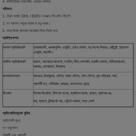
4. কাস্টমাইজড প্যাকেজিং এছাড়াও কার্যকর
পরিবহন:
1. ট্রেল অর্ডার: DHL / EMS / ফেডক্স / টিএনটি / ইউ.পি.
2. গণ আদেশ: সমুদ্র দ্বারা বা বায়ু দ্বারা।
3. অন্য উপায় আপনার প্রয়োজন উপর নির্ভর করে
অ্যাপ্লিকেশন:
ব্যবসা প্রতিষ্ঠানগুলি
সুপারমার্কেট, এক্সক্লুসিভ এজেন্সি, চেইন দোকান, বড় মাপের বিক্রয়, রেষ্টুরেন্ট, ট্রাভেল
এজেন্সি, ফার্মেসি।
আর্থিক প্রতিষ্ঠানগুলি
ব্যাংক, আলোচনা সাপেক্ষে, তহবিল, বীমা কোম্পানি, বন্ধকী দোকান, টেলিযোগাযোগ,
ডাকঘর, হাসপাতাল, বিদ্যালয়
জনসমাগমস্থল
সাবওয়ে, বিমানবন্দর, স্টেশন, গ্যাস স্টেশন, টোল স্টেশন, বুক স্টোরেজ, পার্ক,
প্রদর্শনী হল, স্টেডিয়াম, জাদুঘর, কনভেনশন কেন্দ্র
বিনোদন
সিনেমা থিয়েটার, ফিটনেস হলের, ক্যাসিনো ক্লাব, ক্লাবে, ম্যাসেজ ঘর,
বার, ক্যাফে, ইন্টারনেট বার, সৌন্দর্য দোকান, গল্ফ কোর্স
প্রতিযোগিতামূলক সুবিধা
:
প্রতিযোগী মূল্য
গুণ অনুমোদন
গ্যারান্টি এবং ওয়ারেন্টি