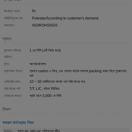
উৎপত্তি স্থল:
চীন
পরিচিতিমুলক নাম:
Polestar/According to customer's demand
সাক্ষ্যদান:
ISO/ROHS/SGS
প্রদান
ন্যূনতম চাহিদার
1 কে পিসি (এটি নির্ভর করে)
পরিমাণ:
মূল্য:
আলোচনাযোগ্য
প্যাকেজিং বিবরণ:
প্রথমে carton এ নিয়ে, এবং তারপর কাঠের মামলার packing করাত দিয়ে পুনরুত্থান
ঘটে
ডেলিভারি সময়:
10 ~ 30 কার্যদিবসের আগাম অর্থ পরিশোধের পরে
পরিশোধের শর্ত:
T/T, L/C, পশ্চিম ইউনিয়ন
যোগানের ক্ষমতা:
প্রতি মাসে 3,000 কে পিসি
বিবরণ
বাথরুম হার্ডওয়্যার নিহত
উপাদান:
দস্তা খাদ, ব্রাস এবং স্টেইনলেস স্টীল