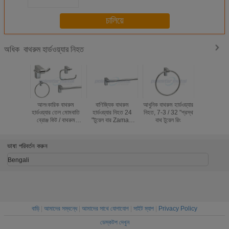
চালিয়ে
বাথরুম হার্ডওয়্যার নিহত
অধিক
আলংকারিক বাথরুম
বাণিজ্যিক বাথরুম
আধুনিক বাথরুম হার্ডওয়্যার
সমসাময়িক 
হার্ডওয়্যার তেল মোমবাতি
হার্ডওয়্যার নিহত 24
নিহত, 7-3 / 32 "প্রস্থ
হার্ডওয়্যার নি
ব্রোঞ্জ কিট / বাথরুম
"টুয়েল বার ZamaK
বাথ টুয়েল রিং
18 "তোয়ালে র
হার্ডওয়্যার সেট নিকেল
9600 সিরিজ
কাঠের 
মাজা
ভাষা পরিবর্তন করুন
Bengali
বাড়ি
|
আমাদের সম্বন্ধে
|
আমাদের সাথে যোগাযোগ
|
সাইট ম্যাপ
|
Privacy Policy
ডেস্কটপ দেখুন