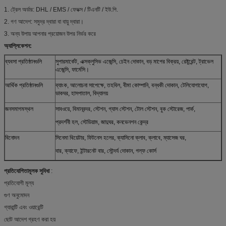
1. ট্রেল অর্ডার: DHL / EMS / ফেডক্স / টিএনটি / ইউ.পি.
2. গণ আদেশ: সমুদ্র দ্বারা বা বায়ু দ্বারা।
3. অন্য উপায় আপনার প্রয়োজন উপর নির্ভর করে
অ্যাপ্লিকেশন:
ব্যবসা প্রতিষ্ঠানগুলি
সুপারমার্কেট, এক্সক্লুসিভ এজেন্সি, চেইন দোকান, বড় মাপের বিক্রয়, রেষ্টুরেন্ট, ট্রাভেল
এজেন্সি, ফার্মেসি।
আর্থিক প্রতিষ্ঠানগুলি
ব্যাংক, আলোচনা সাপেক্ষে, তহবিল, বীমা কোম্পানি, বন্ধকী দোকান, টেলিযোগাযোগ,
ডাকঘর, হাসপাতাল, বিদ্যালয়
জনসমাগমস্থল
সাবওয়ে, বিমানবন্দর, স্টেশন, গ্যাস স্টেশন, টোল স্টেশন, বুক স্টোরেজ, পার্ক,
প্রদর্শনী হল, স্টেডিয়াম, জাদুঘর, কনভেনশন কেন্দ্র
বিনোদন
সিনেমা থিয়েটার, ফিটনেস হলের, ক্যাসিনো ক্লাব, ক্লাবে, ম্যাসেজ ঘর,
বার, ক্যাফে, ইন্টারনেট বার, সৌন্দর্য দোকান, গল্ফ কোর্স
প্রতিযোগিতামূলক সুবিধা
:
প্রতিযোগী মূল্য
গুণ অনুমোদন
গ্যারান্টি এবং ওয়ারেন্টি
ছোট আদেশ গ্রহণ করা হয়