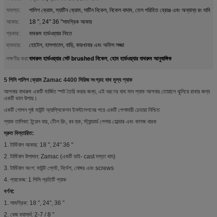
সমাপ্ত:
পালিশ ক্রোম, স্যাটিন ক্রোম, সাটিন নিকেল, নিকেল বাদাম, তেল পরিহিত ব্রোঞ্জ এবং অন্যান্য রং দাবি
আকার:
18 ", 24" 36 "সামগ্রিক আকার
প্রকার:
বাথরুম হার্ডওয়্যার নিহত
ব্যবহার:
হোটেল, হাসপাতাল, বাড়ি, কারখানার এবং অফিস সজ্জা
বাথরুম হার্ডওয়্যার সেট brushed নিকেল
হোম হার্ডওয়্যার বাথরুম আনুষাঙ্গিক
লক্ষণীয় করা:
,
5 পিসি পালিশ ক্রোম Zamac 4400 সিরিজ সংগ্রহ বাথ মূল্য প্যাক
আপনার বাথরুম একটি মার্জিত স্পট তৈরি করার জন্য, এই ধরণের বাথ মান প্যাক আপনার তোয়ালে ঝুলিয়ে রাখার জন্য
একটি ভাল উপায়।
একটি গোপন পৃষ্ঠ মাউন্ট অ্যাপ্লিকেশন ইনস্টলেশনের পরে একটি পেশাদারী চেহারা নিশ্চিত
প্যাক তালিকা: টুয়েল বার, টৌল রিং, রব হুক, স্ট্যান্ডার্ড পেপার হোল্ডার এবং কাগজ ধারক
দ্রুত বিস্তারিত:
1. টার্মিনাল আকার: 18 ", 24" 36 "
2. টার্মিনাল উপাদান: Zamac (একটি ডাই- cast দস্তা খাদ)
3. টার্মিনাল অংশ: মাউন্ট প্লেট, নির্দেশ, নোঙ্গর এবং screws
4. প্যাকেজ: 1 পিসি প্রতিটি প্যাক
বর্ণনা:
1. সামগ্রিক: 18 ", 24", 36 "
2. বেজ ব্যাসার্ধ: 2-7 / 8 "