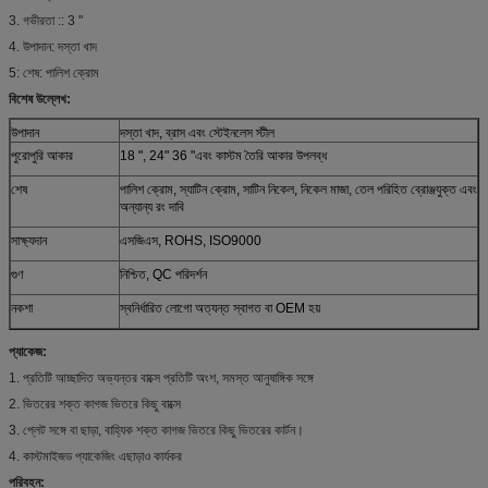
3. গভীরতা :: 3 "
4. উপাদান: দস্তা খাদ
5: শেষ: পালিশ ক্রোম
বিশেষ উল্লেখ:
উপাদান
দস্তা খাদ, ব্রাস এবং স্টেইনলেস স্টীল
পুরোপুরি আকার
18 ", 24" 36 "এবং কাস্টম তৈরি আকার উপলব্ধ
শেষ
পালিশ ক্রোম, স্যাটিন ক্রোম, সাটিন নিকেল, নিকেল মাজা, তেল পরিহিত ব্রোঞ্জযুক্ত এবং
অন্যান্য রং দাবি
সাক্ষ্যদান
এসজিএস, ROHS, ISO9000
গুণ
নিশ্চিত, QC পরিদর্শন
নকশা
স্বনির্ধারিত লোগো অত্যন্ত স্বাগত বা OEM হয়
প্যাকেজ:
1. প্রতিটি আচ্ছাদিত অভ্যন্তর বাক্সে প্রতিটি অংশ, সমস্ত আনুষাঙ্গিক সঙ্গে
2. ভিতরের শক্ত কাগজ ভিতরে কিছু বাক্সে
3. প্লেট সঙ্গে বা ছাড়া, বাহ্যিক শক্ত কাগজ ভিতরে কিছু ভিতরের কার্টন।
4. কাস্টমাইজড প্যাকেজিং এছাড়াও কার্যকর
পরিবহন: