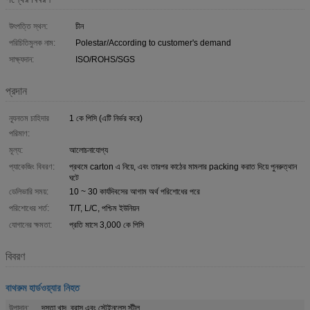
উৎপত্তি স্থল:
চীন
পরিচিতিমুলক নাম:
Polestar/According to customer's demand
সাক্ষ্যদান:
ISO/ROHS/SGS
প্রদান
ন্যূনতম চাহিদার
1 কে পিসি (এটি নির্ভর করে)
পরিমাণ:
মূল্য:
আলোচনাযোগ্য
প্যাকেজিং বিবরণ:
প্রথমে carton এ নিয়ে, এবং তারপর কাঠের মামলার packing করাত দিয়ে পুনরুত্থান
ঘটে
ডেলিভারি সময়:
10 ~ 30 কার্যদিবসের আগাম অর্থ পরিশোধের পরে
পরিশোধের শর্ত:
T/T, L/C, পশ্চিম ইউনিয়ন
যোগানের ক্ষমতা:
প্রতি মাসে 3,000 কে পিসি
বিবরণ
বাথরুম হার্ডওয়্যার নিহত
উপাদান:
দস্তা খাদ, ব্রাস এবং স্টেইনলেস স্টীল