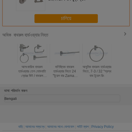
চালিয়ে
বাথরুম হার্ডওয়্যার নিহত
অধিক
আলংকারিক বাথরুম
বাণিজ্যিক বাথরুম
আধুনিক বাথরুম হার্ডওয়্যার
সমসাময়িক 
হার্ডওয়্যার তেল মোমবাতি
হার্ডওয়্যার নিহত 24
নিহত, 7-3 / 32 "প্রস্থ
হার্ডওয়্যার নি
ব্রোঞ্জ কিট / বাথরুম
"টুয়েল বার ZamaK
বাথ টুয়েল রিং
18 "তোয়ালে র
হার্ডওয়্যার সেট নিকেল
9600 সিরিজ
কাঠের 
মাজা
ভাষা পরিবর্তন করুন
Bengali
বাড়ি
|
আমাদের সম্বন্ধে
|
আমাদের সাথে যোগাযোগ
|
সাইট ম্যাপ
|
Privacy Policy