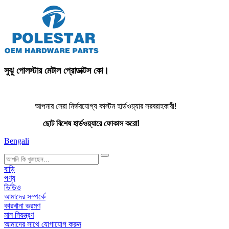
সুঝু পোলস্টার মেটাল প্রোডাক্টস কো।
আপনার সেরা নির্ভরযোগ্য কাস্টম হার্ডওয়্যার সরবরাহকারী!
ছোট বিশেষ হার্ডওয়্যারে ফোকাস করো!
Bengali
search
বাড়ি
পণ্য
ভিডিও
আমাদের সম্পর্কে
কারখানা ভ্রমণ
মান নিয়ন্ত্রণ
আমাদের সাথে যোগাযোগ করুন