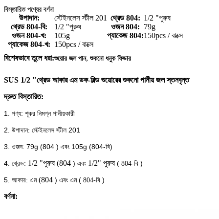
বিস্তারিত পণ্যের বর্ণনা
উপাদান:
স্টেইনলেস স্টীল 201
থ্রেড 804:
1/2 "পুরুষ
থ্রেড 804-বি:
1/2 "পুরুষ
ওজন 804:
79g
ওজন 804-খ:
105g
প্যাকেজ 804:
150pcs / বাক্সে
প্যাকেজ 804-খ:
150pcs / বাক্সে
,
বিশেষভাবে তুলে ধরা:
শুয়োর জল পান
শুকনো ধনুক ফিডার
SUS 1/2 "থ্রেড আকার এম ডক-বিল্ড শুয়োরের শুকনো পানীয় জল স্তনবৃন্ত
দ্রুত বিস্তারিত:
1. পণ্য: শূকর নিমগ্ন পানীয়কারী
2. উপাদান: স্টেইনলেস স্টীল 201
3. ওজন: 79g (804
) এবং 105g (804-বি)
1/2 "পুরুষ (804
1/2" পুরুষ
4. থ্রেড:
) এবং
(
)
804-বি
(804
5. আকার: এম
) এবং এম (
)
804-বি
বর্ণনা: