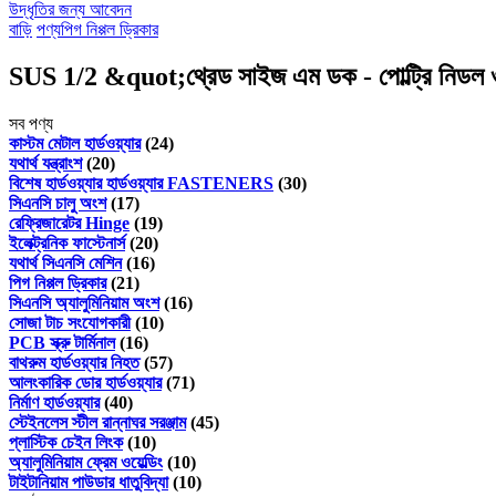
উদ্ধৃতির জন্য আবেদন
বাড়ি
পণ্য
পিগ নিপ্পল ড্রিকার
SUS 1/2 &quot;থ্রেড সাইজ এম ডক - পোল্ট্রি নিডল ওয
সব পণ্য
কাস্টম মেটাল হার্ডওয়্যার
(24)
যথার্থ যন্ত্রাংশ
(20)
বিশেষ হার্ডওয়্যার হার্ডওয়্যার FASTENERS
(30)
সিএনসি চালু অংশ
(17)
রেফ্রিজারেটর Hinge
(19)
ইলেক্ট্রনিক ফাস্টেনার্স
(20)
যথার্থ সিএনসি মেশিন
(16)
পিগ নিপ্পল ড্রিকার
(21)
সিএনসি অ্যালুমিনিয়াম অংশ
(16)
সোজা টাচ সংযোগকারী
(10)
PCB স্ক্রু টার্মিনাল
(16)
বাথরুম হার্ডওয়্যার নিহত
(57)
আলংকারিক ডোর হার্ডওয়্যার
(71)
নির্মাণ হার্ডওয়্যার
(40)
স্টেইনলেস স্টীল রান্নাঘর সরঞ্জাম
(45)
প্লাস্টিক চেইন লিংক
(10)
অ্যালুমিনিয়াম ফ্রেম ওয়েল্ডিং
(10)
টাইটানিয়াম পাউডার ধাতুবিদ্যা
(10)