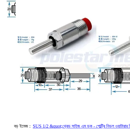
বড় ইমেজ :
SUS 1/2 &quot;থ্রেড সাইজ এম ডক - পোল্ট্রি নিডল ওয়াটারার 