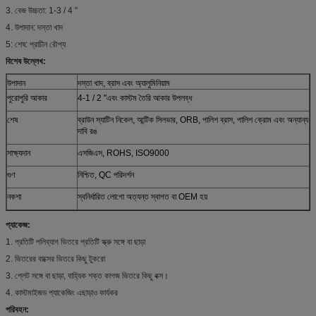
3. বেজ উচ্চতা: 1-3 / 4 "
4. উপাদান: দস্তা খাদ
5: শেষ: প্রাচীন রৌপ্য
বিশেষ উল্লেখ:
উপাদান
দস্তা খাদ, ব্রাস এবং অ্যালুমিনিয়াম
পুরোপুরি আকার
4-1 / 2 "এবং কাস্টম তৈরি আকার উপলব্ধ
শেষ
ব্রাউন স্যাটিন নিকেল, আন্টিক সিলভার, ORB, পালিশ ব্রাস, পালিশ ক্রোম এবং অন্যান্য
দাবি রঙ
সাক্ষ্যদান
এসজিএস, ROHS, ISO9000
গুণ
নিশ্চিত, QC পরিদর্শন
নকশা
স্বনির্ধারিত লোগো অত্যন্ত স্বাগত বা OEM হয়
প্যাকেজ:
1. প্রতিটি পলিব্যাগ ভিতরে প্রতিটি স্ক্রু সঙ্গে বা ছাড়া
2. ভিতরের বাক্সের ভিতরে কিছু টুকরো
3. প্লেট সঙ্গে বা ছাড়া, বাহ্যিক শক্ত কাগজ ভিতরে কিছু বক্স।
4. কাস্টমাইজড প্যাকেজিং এছাড়াও কার্যকর
পরিবহন: