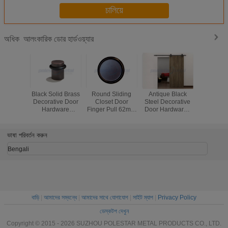
চালিয়ে
আলংকারিক ডোর হার্ডওয়্যার
অধিক
Black Solid Brass
Round Sliding
Antique Black
1'' Interi
Decorative Door
Closet Door
Steel Decorative
Black 
Hardware
Finger Pull 62mm
Door Hardware ,
Hardw
Contemporary
Antique Chrome
2000mm Sliding
Adjustabl
Flat Top Door
Stainless Steel
Barn Door
In Ball Ca
Stop
Hardware
Hote
ভাষা পরিবর্তন করুন
Bengali
বাড়ি
|
আমাদের সম্বন্ধে
|
আমাদের সাথে যোগাযোগ
|
সাইট ম্যাপ
|
Privacy Policy
ডেস্কটপ দেখুন
Copyright © 2015 - 2026 SUZHOU POLESTAR METAL PRODUCTS CO., LTD.