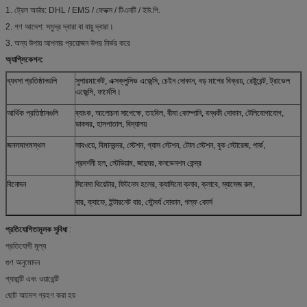
1. ট্রেল অর্ডার: DHL / EMS / ফেডক্স / টিএনটি / ইউ.পি.
2. গণ আদেশ: সমুদ্র দ্বারা বা বায়ু দ্বারা।
3. অন্য উপায় আপনার প্রয়োজন উপর নির্ভর করে
অ্যাপ্লিকেশন:
ব্যবসা প্রতিষ্ঠানগুলি
সুপারমার্কেট, এক্সক্লুসিভ এজেন্সি, চেইন দোকান, বড় মাপের বিক্রয়, রেষ্টুরেন্ট, ট্রাভেল
এজেন্সি, ফার্মেসি।
আর্থিক প্রতিষ্ঠানগুলি
ব্যাংক, আলোচনা সাপেক্ষে, তহবিল, বীমা কোম্পানি, বন্ধকী দোকান, টেলিযোগাযোগ,
ডাকঘর, হাসপাতাল, বিদ্যালয়
জনসমাগমস্থল
সাবওয়ে, বিমানবন্দর, স্টেশন, গ্যাস স্টেশন, টোল স্টেশন, বুক স্টোরেজ, পার্ক,
প্রদর্শনী হল, স্টেডিয়াম, জাদুঘর, কনভেনশন কেন্দ্র
বিনোদন
সিনেমা থিয়েটার, ফিটনেস হলের, ক্যাসিনো ক্লাব, ক্লাবে, ম্যাসেজ রুম,
বার, ক্যাফে, ইন্টারনেট বার, সৌন্দর্য দোকান, গল্ফ কোর্স
প্রতিযোগিতামূলক সুবিধা
:
প্রতিযোগী মূল্য
গুণ অনুমোদন
গ্যারান্টি এবং ওয়ারেন্টি
ছোট আদেশ গ্রহণ করা হয়