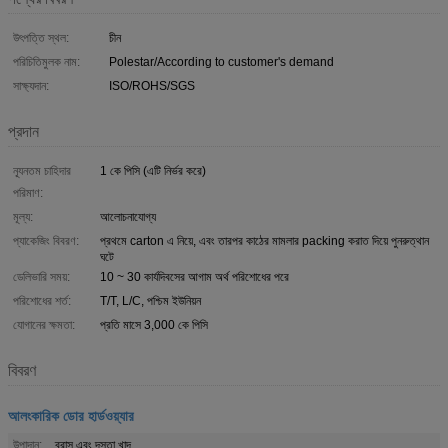
উৎপত্তি স্থল:
চীন
পরিচিতিমুলক নাম:
Polestar/According to customer's demand
সাক্ষ্যদান:
ISO/ROHS/SGS
প্রদান
ন্যূনতম চাহিদার
1 কে পিসি (এটি নির্ভর করে)
পরিমাণ:
মূল্য:
আলোচনাযোগ্য
প্যাকেজিং বিবরণ:
প্রথমে carton এ নিয়ে, এবং তারপর কাঠের মামলার packing করাত দিয়ে পুনরুত্থান
ঘটে
ডেলিভারি সময়:
10 ~ 30 কার্যদিবসের আগাম অর্থ পরিশোধের পরে
পরিশোধের শর্ত:
T/T, L/C, পশ্চিম ইউনিয়ন
যোগানের ক্ষমতা:
প্রতি মাসে 3,000 কে পিসি
বিবরণ
আলংকারিক ডোর হার্ডওয়্যার
উপাদান:
ব্রাস এবং দস্তা খাদ