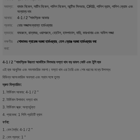
সমাপ্ত:
বাদাম নিকেল, সাটিন নিকেল, পালিশ নিকেল, আন্টিক সিলভার, ORB, পালিশ ব্রাস, পালিশ ক্রোম এবং
অন্যান্য দাব
আকার:
4-1 / 2 "সামগ্রিক আকার
প্রকার:
ডোর সজ্জাসংক্রান্ত হার্ডওয়্যার
ব্যবহার:
বাথরুমে, রান্নাঘর, ওয়াশরুমে, হোটেল, হাসপাতাল, বাড়ি, কারখানার এবং অফিস সজ্জা
শোভাকর গ্যারেজ দরজা হার্ডওয়্যার
তেল ব্রোঞ্জ দরজা হার্ডওয়্যার ঘষা
লক্ষণীয়
,
করা:
4-1 / 2 "সামগ্রিক উচ্চতা আর্কাইভ সিলভার দস্তা খাদ বড় ডাবল কোট এবং টুপি হুক
এই হুক আধুনিক এবং সমসাময়িক নকশা। দস্তা খাদ এর তৈরি এবং শেষ ধরনের মধ্যে উপলব্ধ
বিভিন্ন আলংকারিক অবস্থা এবং স্থান সঙ্গে তুল্য
দ্রুত বিস্তারিত:
1. টার্মিনাল আকার: 4-1 / 2 "
2. টার্মিনাল উপাদান: দস্তা খাদ
3. টার্মিনাল স্ক্রু: অন্তর্ভুক্ত
4. প্যাকেজ: 1 পিসি প্রতিটি ব্যাগ
বর্ণনা:
1. বেস দৈর্ঘ্য: 4-1 / 2 "
2. বেস প্রস্থ: 1 "