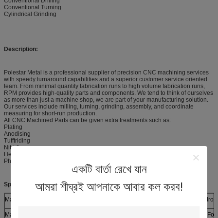
Conventional Drilling
Conventional Turning
Cylindrical Grinding
Description:
Polestar Metal is a professional supplier of precision CNC machining services
with speedy turnaround capabilities and a superior customer service oriented
team. From minimal quantity fabrication runs to high volume fabrication runs,
RPM provides high-quality parts and components. We tend to think of ourselves
as more than just a machine shop, we are part of your manufacturing solution.
Our services include milling, turning, grinding, assembly, and coordinate
measuring for short-run production.
All CNC Machined Parts can be given extra treatments such as:
Plating
Anodising
Tufftriding
Nitriding
Heat treatment
Phosphating
একটি বার্তা রেখে যান
আমরা শীঘ্রই আপনাকে আবার কল করব!
Specifications:
Materials (Metals)
Brass, Aluminum, Mild Steel, Stainless Steel, Ductile Iro
Machining Processes
Broaching, Parting/Cutting, Facing, Contour Turning, For