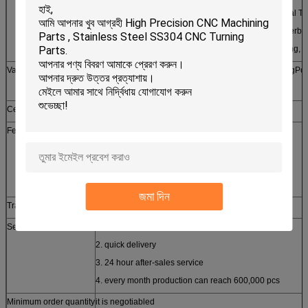
Turning, Straight Turning, External Threading, Internal Th
Forming, Knurling, Boring Broaching, Drilling, Counterbo
Pocketing, Profiling, Reaming, Tapping, Thread Milling, 
Value Added Services
Fulfillment, Assembly, Kit Building, Crimping, BendingPol
Inspection, Packaging
Certificates approched
SGS, CE, ROHS, ISO9001-2008
Features
1. customized design
2. small order accepted
3. free samples provided
4. high quality competitive price
জমা দিন
Trade term
FOB, CFR, CIF, EXW
Service
1. prompt reply
2. quick delivery
3. 24 hour after-sales service
4. every month production can reach 600,000 pcs
Minimum order quantity
it is negotiabled