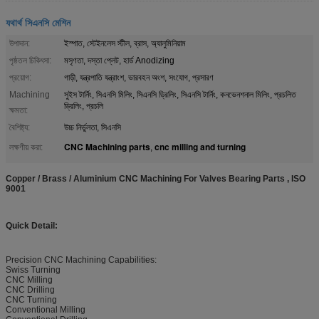
যথার্থ সিএনসি মেশিন
উপাদান:
ইস্পাত, স্টেইনলেস স্টীল, ব্রাস, অ্যালুমিনিয়াম
পৃষ্ঠতল চিকিৎসা:
মসৃণতা, দস্তা প্লেট, হার্ড Anodizing
প্রয়োগ:
গাড়ী, যন্ত্রপাতি যন্ত্রাংশ, ভারবহন অংশ, সংযোগ, প্রসারণ
Machining
সুইস টার্নিং, সিএনসি মিলিং, সিএনসি ড্রিলিং, সিএনসি টার্নিং, কনভেনশনাল মিলিং, প্রচলিত
ড্রিলিং, প্রচলি
ক্ষমতা:
বৈশিষ্ট্য:
উচ্চ নির্ভুলতা, সিএনসি
CNC Machining parts
cnc milling and turning
লক্ষণীয় করা:
,
Copper / Brass / Aluminium CNC Machining For Valves Bearing Parts , ISO
9001
Quick Detail:
Precision CNC Machining Capabilities:
Swiss Turning
CNC Milling
CNC Drilling
CNC Turning
Conventional Milling