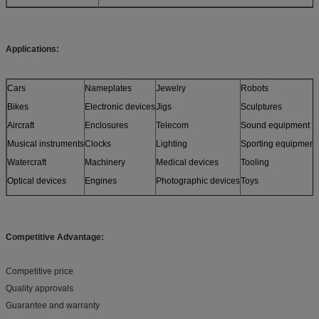
Applications:
Cars
Nameplates
Jewelry
Robots
Bikes
Electronic devices
Jigs
Sculptures
Aircraft
Enclosures
Telecom
Sound equipment
Musical instruments
Clocks
Lighting
Sporting equipment
Watercraft
Machinery
Medical devices
Tooling
Optical devices
Engines
Photographic devices
Toys
Sensors
Furniture
and more
Models
Competitive Advantage:
Competitive price
Quality approvals
Guarantee and warranty