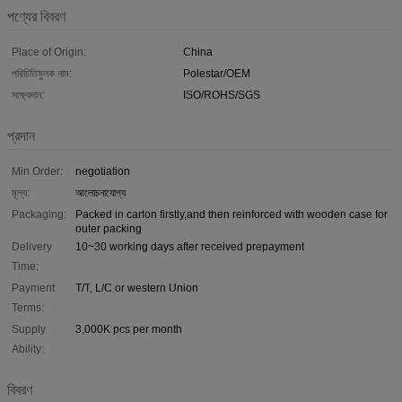
পণ্যের বিবরণ
Place of Origin:
China
পরিচিতিমুলক নাম:
Polestar/OEM
সাক্ষ্যদান:
ISO/ROHS/SGS
প্রদান
Min Order:
negotiation
মূল্য:
আলোচনাযোগ্য
Packaging:
Packed in carton firstly,and then reinforced with wooden case for
outer packing
Delivery
10~30 working days after received prepayment
Time:
Payment
T/T, L/C or western Union
Terms:
Supply
3,000K pcs per month
Ability:
বিবরণ