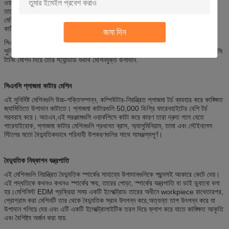
ওয়ার্কপিসগুলি ঘুরিয়ে দিতে পারে এবং গাইড বুশিংগুলির মাধ্যমে কাটার সরঞ্জামটিতে অক্ষীয়ভাবে
তাদের ফিড করতে পারে।এই মেশিনগুলি কঠোর সহনশীলতার সাথে যথার্থ অংশগুলির যন্ত্রপাতি
মেশিন করার অনুমতি দেয় কারণ তারা ওয়ার্কপিসের জন্য আরও ভাল সমর্থন সরবরাহ করে যখন
কাটিয়া সরঞ্জামগুলি বার স্টকের আকার দেয়.
জমা দিন
সিএনসি টার্নিং মেশিনগুলি অভ্যন্তরীণ এবং বাহ্যিক বৈশিষ্ট্য যেমন ব্রাশ, ড্র, টেপিং, স্লট এবং
সুনির্দিষ্ট অংশে reamed এবং ড্রিল গর্ত যোগ করে। bolts, পুতুল, স্ক্রু,এবং শ্যাফ্টগুলি সিএনসি
টার্নিং মেশিন দিয়ে তৈরি স্ট্যান্ডার্ড যথার্থ মেশিনযুক্ত উপাদান.
সিএনসি প্লাজমা কাটার মেশিন
এই সুনির্দিষ্ট মেশিনগুলি উচ্চ-শক্তিসম্পন্ন, কম্পিউটার-নিয়ন্ত্রিত প্লাজমা টর্চ ব্যবহার করে কাঙ্ক্ষিত
জ্যামিতিতে উপাদান কাটাতে। প্লাজমা কাটারগুলি 50,000 ডিগ্রি ফারেনহাইটের বেশি টর্চ
সরবরাহ করে। অতএব,এই সরঞ্জামগুলি ওয়ার্কপিসে কাটা করে কারণ তারা দ্রুত গলে যেতে
পারেযাইহোক, প্লাজমা কাটার মেশিনগুলি প্রধানত ব্রাস, অ্যালুমিনিয়াম, তামা এবং স্টেইনলেস
স্টিলের মতো বৈদ্যুতিকভাবে পরিবাহী উপকরণগুলির সাথে সামঞ্জস্যপূর্ণ।
বৈদ্যুতিক নিষ্কাশন যন্ত্রপাতি
এই মেশিনগুলি নিয়ন্ত্রিত বৈদ্যুতিক স্পার্কের সাহায্যে উপাদানগুলিকে পছন্দসই আকারে কেটে দেয়।
এই পদ্ধতিকে কখনও কখনও স্পার্কের ক্ষয়, তারের পোড়া, স্পার্কের যন্ত্রপাতি বা ডাই ডুবানো বলা
হয়।মেশিনিস্ট EDM প্রক্রিয়া সময় একটি ইলেক্ট্রোড তারের অধীনে workpiece রাখেতারপর,
প্রোগ্রাম করা মেশিনটি তার থেকে বৈদ্যুতিক স্রাব উৎপন্ন করে,অত্যন্ত তাপ উৎপন্ন করে যা
উপাদান গলিয়ে দেয় এবং এটি একটি ইলেক্ট্রোলাইটিক তরল দিয়ে ফ্লাশ করে যাতে কাঙ্ক্ষিত আকৃতি
এবং বৈশিষ্ট্য অর্জন করা যায়.