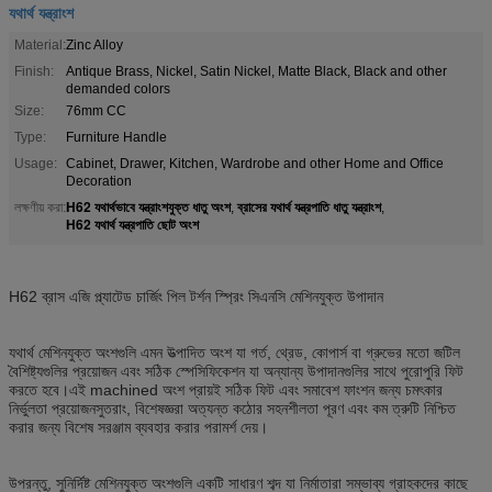
যথার্থ যন্ত্রাংশ
Material:
Zinc Alloy
Finish:
Antique Brass, Nickel, Satin Nickel, Matte Black, Black and other
demanded colors
Size:
76mm CC
Type:
Furniture Handle
Usage:
Cabinet, Drawer, Kitchen, Wardrobe and other Home and Office
Decoration
H62 যথার্থভাবে যন্ত্রাংশযুক্ত ধাতু অংশ
ব্রাসের যথার্থ যন্ত্রপাতি ধাতু যন্ত্রাংশ
লক্ষণীয় করা:
,
,
H62 যথার্থ যন্ত্রপাতি ছোট অংশ
H62 ব্রাস এজি প্ল্যাটেড চার্জিং পিল টর্শন স্প্রিং সিএনসি মেশিনযুক্ত উপাদান
যথার্থ মেশিনযুক্ত অংশগুলি এমন উত্পাদিত অংশ যা গর্ত, থ্রেড, কোপার্স বা গ্রুভের মতো জটিল
বৈশিষ্ট্যগুলির প্রয়োজন এবং সঠিক স্পেসিফিকেশন যা অন্যান্য উপাদানগুলির সাথে পুরোপুরি ফিট
করতে হবে।এই machined অংশ প্রায়ই সঠিক ফিট এবং সমাবেশ ফাংশন জন্য চমৎকার
নির্ভুলতা প্রয়োজনসুতরাং, বিশেষজ্ঞরা অত্যন্ত কঠোর সহনশীলতা পূরণ এবং কম ত্রুটি নিশ্চিত
করার জন্য বিশেষ সরঞ্জাম ব্যবহার করার পরামর্শ দেয়।
উপরন্তু, সুনির্দিষ্ট মেশিনযুক্ত অংশগুলি একটি সাধারণ শব্দ যা নির্মাতারা সম্ভাব্য গ্রাহকদের কাছে