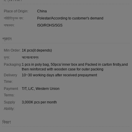
Place of Origin:
China
পরিচিতিমুলক নাম:
Polestar/According to customer's demand
সাক্ষ্যদান:
ISO/ROHS/SGS
প্রদান
Min Order:
1K pcs(it depends)
মূল্য:
আলোচনাযোগ্য
Packaging:
1 pcs in poly bag, 50pcs/ inner box and Packed in carton firstly,and
then reinforced with wooden case for outer packing
Delivery
10~30 working days after received prepayment
Time:
Payment
T/T, L/C, Western Union
Terms:
Supply
3,000K pcs per month
Ability:
বিবরণ