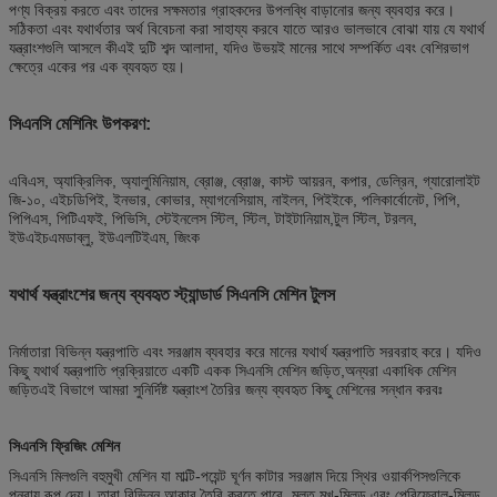
পণ্য বিক্রয় করতে এবং তাদের সক্ষমতার গ্রাহকদের উপলব্ধি বাড়ানোর জন্য ব্যবহার করে।
সঠিকতা এবং যথার্থতার অর্থ বিবেচনা করা সাহায্য করবে যাতে আরও ভালভাবে বোঝা যায় যে যথার্থ
যন্ত্রাংশগুলি আসলে কীএই দুটি শব্দ আলাদা, যদিও উভয়ই মানের সাথে সম্পর্কিত এবং বেশিরভাগ
ক্ষেত্রে একের পর এক ব্যবহৃত হয়।
সিএনসি মেশিনিং উপকরণ:
এবিএস, অ্যাক্রিলিক, অ্যালুমিনিয়াম, ব্রোঞ্জ, ব্রোঞ্জ, কাস্ট আয়রন, কপার, ডেল্রিন, গ্যারোলাইট
জি-১০, এইচডিপিই, ইনভার, কোভার, ম্যাগনেসিয়াম, নাইলন, পিইইকে, পলিকার্বোনেট, পিপি,
পিপিএস, পিটিএফই, পিভিসি, স্টেইনলেস স্টিল, স্টিল, টাইটানিয়াম,টুল স্টিল, টরলন,
ইউএইচএমডাব্লু, ইউএলটিইএম, জিংক
যথার্থ যন্ত্রাংশের জন্য ব্যবহৃত স্ট্যান্ডার্ড সিএনসি মেশিন টুলস
নির্মাতারা বিভিন্ন যন্ত্রপাতি এবং সরঞ্জাম ব্যবহার করে মানের যথার্থ যন্ত্রপাতি সরবরাহ করে। যদিও
কিছু যথার্থ যন্ত্রপাতি প্রক্রিয়াতে একটি একক সিএনসি মেশিন জড়িত,অন্যরা একাধিক মেশিন
জড়িতএই বিভাগে আমরা সুনির্দিষ্ট যন্ত্রাংশ তৈরির জন্য ব্যবহৃত কিছু মেশিনের সন্ধান করবঃ
সিএনসি ফ্রিজিং মেশিন
সিএনসি মিলগুলি বহুমুখী মেশিন যা মাল্টি-পয়েন্ট ঘূর্ণন কাটার সরঞ্জাম দিয়ে স্থির ওয়ার্কপিসগুলিকে
পুনরায় রূপ দেয়। তারা বিভিন্ন আকার তৈরি করতে পারে, মূলত মুখ-মিলড এবং পেরিফেরাল-মিলড