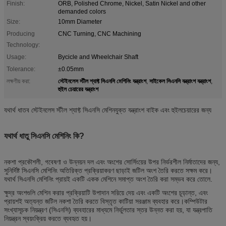
Finish:
ORB, Polished Chrome, Nickel, Satin Nickel and other
demanded colors
Size:
10mm Diameter
Producing
CNC Turning, CNC Machining
Technology:
Usage:
Bycicle and Wheelchair Shaft
Tolerance:
±0.05mm
স্টেইনলেস স্টীল শ্যাফ্ট সিএনসি মেশিনিং যন্ত্রাংশ
সাইকেল সিএনসি যন্ত্রাংশ যন্ত্রাংশ
লক্ষণীয় করা:
,
,
হুইল চেয়ারের যন্ত্রাংশ
যথার্থ ধাতব স্টেইনলেস স্টীল শ্যাফ্ট সিএনসি মেশিনযুক্ত যন্ত্রাংশ বাইক এবং হুইলচেয়ারের জন্য
যথার্থ ধাতু সিএনসি মেশিনিং কি?
নকশা প্রকৌশলী, গবেষণা ও উন্নয়ন দল এবং অংশের সোর্সিংয়ের উপর নির্ভরশীল নির্মাতাদের জন্য,
সুনির্দিষ্ট সিএনসি মেশিনিং অতিরিক্ত প্রক্রিয়াকরণ ছাড়াই জটিল অংশ তৈরি করতে সক্ষম করে।
যথার্থ সিএনসি মেশিনিং প্রায়ই একটি একক মেশিনে সমাপ্ত অংশ তৈরি করা সম্ভব করে তোলে.
ক্ষুদ্র অংশগুলি মেশিন করার প্রক্রিয়াটি উপাদান সরিয়ে দেয় এবং একটি অংশের চূড়ান্ত, এবং
প্রায়শই অত্যন্ত জটিল নকশা তৈরি করতে বিস্তৃত কাটিয়া সরঞ্জাম ব্যবহার করে।কম্পিউটার
সংখ্যাসূচক নিয়ন্ত্রণ (সিএনসি) ব্যবহারের মাধ্যমে নির্ভুলতার স্তর উন্নত করা হয়, যা যন্ত্রপাতি
নিয়ন্ত্রন স্বয়ংক্রিয় করতে ব্যবহৃত হয়।