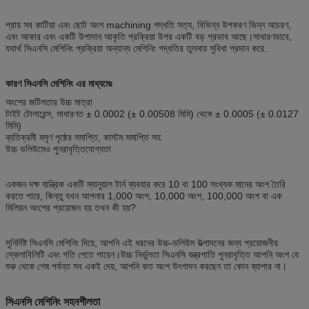
প্রায় সব কাটিয়া এবং ছোট অংশ machining পদ্ধতি সত্য, বিভিন্ন উপকরণ ভিন্ন আচরণ,
এবং আকার এবং একটি উপাদান আকৃতি প্রক্রিয়া উপর একটি বড় প্রভাব আছে।সাধারণভাবে,
যথার্থ সিএনসি মেশিনিং প্রক্রিয়া অন্যান্য মেশিনিং পদ্ধতির তুলনায় সুবিধা প্রদান করে.
কারণ সিএনসি মেশিনিং এর মাধ্যমেঃ
অংশের জটিলতার উচ্চ মাত্রা
টাইট টোলারেন্স, সাধারণত ± 0.0002 (± 0.00508 মিমি) থেকে ± 0.0005 (± 0.0127
মিমি)
ব্যতিক্রমী মসৃণ পৃষ্ঠের সমাপ্তি, কাস্টম সমাপ্তি সহ
উচ্চ ভলিউমেও পুনরাবৃত্তিযোগ্যতা
একজন দক্ষ যান্ত্রিক একটি ম্যানুয়াল টার্ন ব্যবহার করে 10 বা 100 সংখ্যক মানের অংশ তৈরি
করতে পারে, কিন্তু যখন আপনার 1,000 অংশ, 10,000 অংশ, 100,000 অংশ বা এক
মিলিয়ন অংশের প্রয়োজন হয় তখন কী হয়?
সুনির্দিষ্ট সিএনসি মেশিনিং দিয়ে, আপনি এই ধরনের উচ্চ-ভলিউম উত্পাদনের জন্য প্রয়োজনীয়
স্কেলাবিলিটি এবং গতি পেতে পারেন।উচ্চ নির্ভুলতা সিএনসি যন্ত্রপাতি পুনরাবৃত্তি আপনি অংশ যে
শুরু থেকে শেষ পর্যন্ত সব একই দেয়, আপনি কত অংশ উৎপাদন করছেন তা কোন ব্যাপার না।
সিএনসি মেশিনিং সহনশীলতা