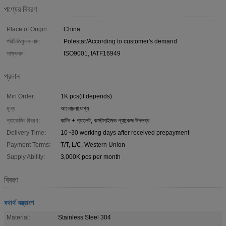
পণ্যের বিবরণ
Place of Origin:
China
পরিচিতিমুলক নাম:
Polestar/According to customer's demand
সাক্ষ্যদান:
ISO9001, IATF16949
প্রদান
Min Order:
1K pcs(it depends)
মূল্য:
আলোচনাযোগ্য
প্যাকেজিং বিবরণ:
কার্টন + প্যালেট, কাস্টমাইজড প্যাকেজ উপলব্ধ
Delivery Time:
10~30 working days after received prepayment
Payment Terms:
T/T, L/C, Western Union
Supply Ability:
3,000K pcs per month
বিবরণ
যথার্থ যন্ত্রাংশ
Material:
Stainless Steel 304