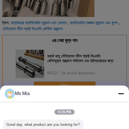
রান্নাঘরের ক্যাবিনেটের হ্যান্ডল এবং বোতাম
ক্যাবিনেটের দরজার হ্যান্ডল এবং কুপন
ট্যাগ:
,
,
স্টেইনলেস স্টীল শ্যাফ্ট সিএনসি মেশিনিং যন্ত্রাংশ
এর সেরা মূল্য পান
যথার্থ ধাতু স্টেইনলেস স্টীল শ্যাফ্ট সিএনসি
মেশিনযুক্ত যন্ত্রাংশ সাইকেল এবং হুইলচেয়ারের জন্য
MOQ：
1K pcs(it depends)
চালিয়ে
Ms Mia
যথার্থ যন্ত্রাংশ
অধিক
5:15 PM
Good day, what product are you looking for?