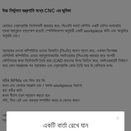
উচ্চ নির্ভুলতা যন্ত্রপাতি মধ্যে CNC এর ভূমিকা
কোডেড প্রোগ্রামিং নির্দেশাবলী ব্যবহার করে, সিএনসি যথার্থ মেশিনিং একটি মেশিন অপারেটর
দ্বারা ম্যানুয়াল হস্তক্ষেপ ছাড়াই স্পেসিফিকেশন অনুযায়ী একটি workpiece কাটা এবং আকৃতির
অনুমতি দেয়।
গ্রাহকের দেওয়া কম্পিউটার এডেড ডিজাইন (সিএডি) মডেল গ্রহণ করে, একজন বিশেষজ্ঞ
মেশিনিস্ট কম্পিউটার এডেড ম্যানুফ্যাকচারিং সফটওয়্যার (সিএএম) ব্যবহার করে অংশটি
মেশিনিংয়ের জন্য নির্দেশাবলী তৈরি করে।CAD মডেলের উপর ভিত্তি করে, সফটওয়্যারটি নির্ধারণ
করে কোন সরঞ্জামের পথ প্রয়োজন এবং প্রোগ্রামিং কোড তৈরি করে যা মেশিনকে বলেঃ
সঠিক RPMs এবং ফিড হার কি
কখন এবং কোথায় সরঞ্জাম এবং / অথবা workpiece সরানো
কত গভীর কাটা
কখন শীতল তরল প্রয়োগ করতে হবে
গতি, ফিড রেট এবং সমন্বয় সম্পর্কিত অন্য যে কোনও কারণ
একটি সিএনসি কন্ট্রোলার তারপর প্রোগ্রামিং কোড ব্যবহার করে মেশিনের আন্দোলন নিয়ন্ত্রণ,
স্বয়ংক্রিয় এবং পর্যবেক্ষণ করতে।
একটি বার্তা রেখে যান