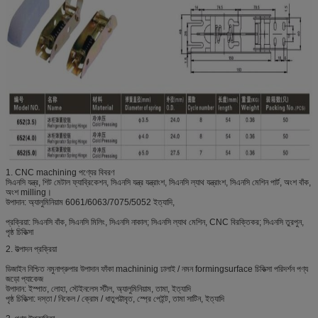
1. CNC machining পণ্যের বিবরণ
সিএনসি যন্ত্র, শিট মেটাল ফ্যাব্রিকেশন, সিএনসি যন্ত্র যন্ত্রাংশ, সিএনসি ল্যাথ যন্ত্রাংশ, সিএনসি মেশিন পার্ট, অংশ বাঁক,
অংশ milling।
উপাদান: অ্যালুমিনিয়াম 6061/6063/7075/5052 ইত্যাদি,
প্রক্রিয়া: সিএনসি বাঁক, সিএনসি মিলিং, সিএনসি নাকাল; সিএনসি ল্যাথ মেশিন, CNC বিরক্তিকর; সিএনসি তুরপুন,
পৃষ্ঠ চিকিত্সা
2. উত্পাদন প্রক্রিয়া
ডিজাইন নিশ্চিত নমুনাপ্রুপার উপাদান ফাঁকা machininig ঢালাই / নমন formingsurface চিকিত্সা পরিদর্শন পণ্য
জড়ো প্যাকেজ
উপাদান: ইস্পাত, লোহা, স্টেইনলেস স্টীল, অ্যালুমিনিয়াম, তামা, ইত্যাদি
পৃষ্ঠ চিকিত্সা: দস্তা / নিকেল / ক্রোম / ধাতুপট্টাবৃত, স্প্রে পেইন্ট, তামা সাটিন, ইত্যাদি