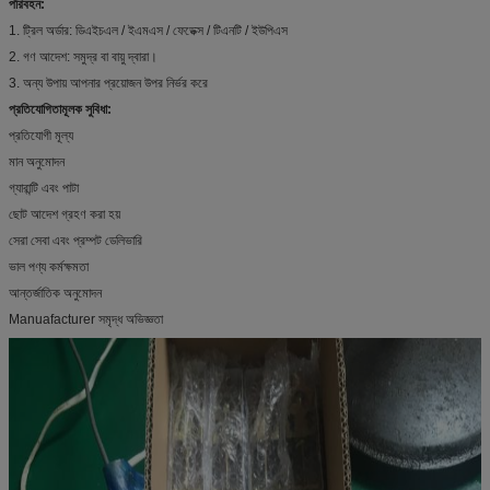
পরিবহন:
1. ট্রিল অর্ডার: ডিএইচএল / ইএমএস / ফেডেক্স / টিএনটি / ইউপিএস
2. গণ আদেশ: সমুদ্র বা বায়ু দ্বারা।
3. অন্য উপায় আপনার প্রয়োজন উপর নির্ভর করে
প্রতিযোগিতামূলক সুবিধা:
প্রতিযোগী মূল্য
মান অনুমোদন
গ্যারান্টি এবং পাটা
ছোট আদেশ গ্রহণ করা হয়
সেরা সেবা এবং প্রম্পট ডেলিভারি
ভাল পণ্য কর্মক্ষমতা
আন্তর্জাতিক অনুমোদন
Manuafacturer সমৃদ্ধ অভিজ্ঞতা