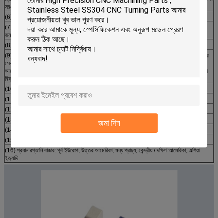
সরঞ্জাম।
(6) পরিদর্শন মেশিন: সিএমএম, প্রজেক্টর, সার্বজনীন পরীক্ষার যন্ত্র, সার্ফ্যাগেজ এবং স্ক্রু গেজ
(7) যন্ত্রের নির্ভুলতা: জটিল উপকরণ, জটিলতা, দৈর্ঘ্য, সমান্তরালতা এবং সমান্তরালতার মতো যন্ত্র উপকরণগুলির
জন্য কঠিন কঠিন সহনশীলতা সহ জটিল যন্ত্রাদি তৈরি করা।
(8) প্যাকিং এবং ডেলিভারি সময়: স্ট্যান্ডার্ড রপ্তানি প্যাকেজ, শক্ত কাগজ, কাঠ প্যালেট বা প্রয়োজন হিসাবে।
(9) বিক্রয়োত্তর সেবা: আমরা আমাদের সমস্ত পণ্য মানের গ্যারান্টি। আমরা তাইওয়ান এবং হংকং-তে দল বিক্রি
সেবা সরবরাহের জন্য প্রস্তুত। 22 বছরের অভিজ্ঞতার সাথে, আমরা জানি যে আমাদের ক্রেতাদের সুখী রাখা
আমাদের দীর্ঘমেয়াদী সাফল্যের চাবিকাঠি। এজন্যই আমরা সর্বদা পেশাদার সেবা, উচ্চ মানের, দ্রুত বিতরণ এবং দায়ী
বিক্রয়োত্তর পরিষেবা সরবরাহ করি।
(10) কাস্টমাইজড ডিজাইন এবং স্পেসিফিকেশন গ্রহণ করা হয়
(11) ই এম সেবা প্রদান করা হয়
(12) এসজিএস, ISO9001 সার্টিফিকেট সঙ্গে সঙ্গতিপূর্ণ
(13) পেমেন্ট শর্তাদি: টি / টি বা এল / সি
জমা দিন
(14) ডেলিভারি বিস্তারিত: FOB Zhongshan
(15) মূল দেশ: চীন (মূল ভূখণ্ড)
(16) প্রধান রপ্তানি বাজার: পূর্ব ইউরোপ, উত্তর আমেরিকা, মধ্য প্রাচ্য, কেন্দ্রীয় / দক্ষিণ আমেরিকা, এশিয়া
ইত্যাদি