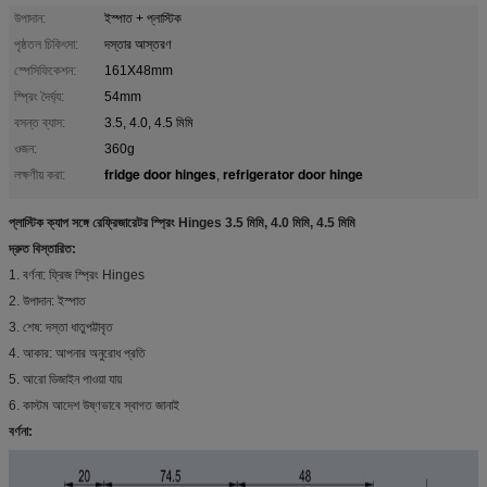
উপাদান:
ইস্পাত + প্লাস্টিক
পৃষ্ঠতল চিকিৎসা:
দস্তার আস্তরণ
স্পেসিফিকেশন:
161X48mm
স্প্রিং দৈর্ঘ্য:
54mm
বসন্ত ব্যাস:
3.5, 4.0, 4.5 মিমি
ওজন:
360g
fridge door hinges
refrigerator door hinge
লক্ষণীয় করা:
,
প্লাস্টিক ক্যাপ সঙ্গে রেফ্রিজারেটর স্প্রিং Hinges 3.5 মিমি, 4.0 মিমি, 4.5 মিমি
দ্রুত বিস্তারিত:
1. বর্ণনা: ফ্রিজ স্প্রিং Hinges
2. উপাদান: ইস্পাত
3. শেষ: দস্তা ধাতুপট্টাবৃত
4. আকার: আপনার অনুরোধ প্রতি
5. আরো ডিজাইন পাওয়া যায়
6. কাস্টম আদেশ উষ্ণভাবে স্বাগত জানাই
বর্ণনা: