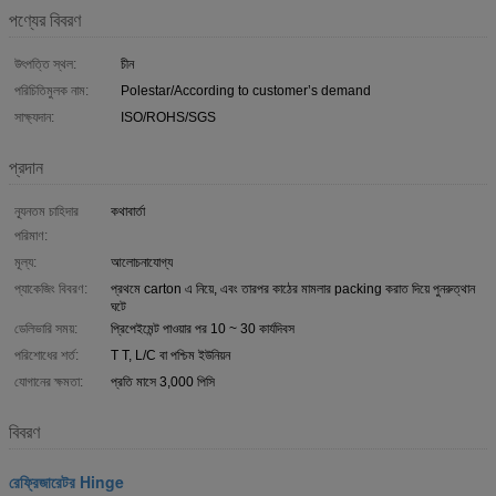
পণ্যের বিবরণ
উৎপত্তি স্থল:
চীন
পরিচিতিমুলক নাম:
Polestar/According to customer’s demand
সাক্ষ্যদান:
ISO/ROHS/SGS
প্রদান
ন্যূনতম চাহিদার
কথাবার্তা
পরিমাণ:
মূল্য:
আলোচনাযোগ্য
প্যাকেজিং বিবরণ:
প্রথমে carton এ নিয়ে, এবং তারপর কাঠের মামলার packing করাত দিয়ে পুনরুত্থান
ঘটে
ডেলিভারি সময়:
প্রিপেইমেন্ট পাওয়ার পর 10 ~ 30 কার্যদিবস
পরিশোধের শর্ত:
T T, L/C বা পশ্চিম ইউনিয়ন
যোগানের ক্ষমতা:
প্রতি মাসে 3,000 পিসি
বিবরণ
রেফ্রিজারেটর Hinge