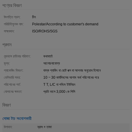
পণ্যের বিবরণ
উৎপত্তি স্থল:
চীন
পরিচিতিমুলক নাম:
Polestar/According to customer's demand
সাক্ষ্যদান:
ISO/ROHS/SGS
প্রদান
ন্যূনতম চাহিদার পরিমাণ:
কথাবার্তা
মূল্য:
আলোচনাযোগ্য
প্যাকেজিং বিবরণ:
বাল্ক প্যাকিং বা ছোট বক্স বা আপনার অনুরোধ হিসাবে
ডেলিভারি সময়:
10 ~ 30 কার্যদিবসের আগাম অর্থ পরিশোধের পরে
পরিশোধের শর্ত:
T T, L/C বা পশ্চিম ইউনিয়ন
যোগানের ক্ষমতা:
প্রতি মাসে 3,000 কে পিসি
বিবরণ
সোজা টাচ সংযোগকারী
উপাদান:
ব্রাস + তামা