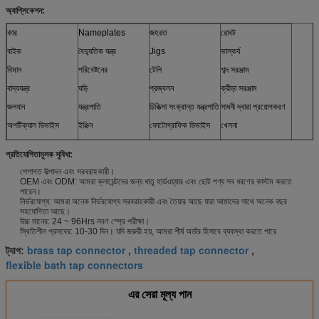
অ্যাপ্লিকেশন:
কার
Nameplates
জহরত
রোবট
বাইক
বৈদ্যুতিক যন্ত্র
Jigs
ভাস্কর্য
বিমান
পরিবেষ্টনের
টেলি
শব্দ সরঞ্জাম
বাদ্যযন্ত্র
ঘড়ি
প্রজ্বলন
ক্রীড়া সরঞ্জাম
জলযান
যন্ত্রপাতি
চিকিত্সা সংক্রান্ত যন্ত্রপাতি
সাধনী দ্বারা প্রয়োগকরণ
অপটিক্যাল ডিভাইস
ইঞ্জিন
ফোটোগ্রাফিক ডিভাইস
খেলনা
সেন্সরগুলো
আসবাবপত্র
এবং আরো
প্রতিযোগিতামূলক সুবিধা:
মডেল
পেশাগত উত্পাদন এবং সরবরাহকারী।
OEM এবং ODM: আমরা ক্লায়েন্টদের জন্য ধাতু হার্ডওয়্যার এবং ছোট পণ্য সব ধরণের কাস্টম করতে
পারেন।
নির্ভরযোগ্য: আমরা অনেক নির্ভরযোগ্য সরবরাহকারী এবং তৈয়ার আছে যারা আমাদের সাথে অনেক বছর
সহযোগিতা আছে।
উচ্চ মানের: 24 ~ 96Hrs লবণ স্প্রে পরীক্ষা।
স্থিতিশীল প্রসবের: 10-30 দিন। যদি জরুরী হয়, আমরা শীর্ষ অর্ডার হিসাবে ব্যবস্থা করতে পারে
brass tap connector
threaded tap connector
ট্যাগ:
,
,
flexible bath tap connectors
এর সেরা মূল্য পান