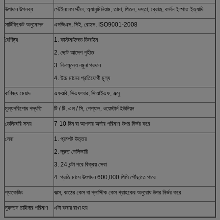
উপাদান উপলব্ধ
স্টেইনলেস স্টীল, অ্যালুমিনিয়াম, তামা, পিতল, দস্তা, ব্রোঞ্জ, কার্বন ইস্পাত ইত্যাদি
সার্টিফিকেট অনুমোদন
এসজিএস, সিই, রোহস, ISO9001-2008
বৈশিষ্ট্য
1. কাস্টমাইজড ডিজাইন
2. ছোট আদেশ গৃহীত
3. বিনামূল্যে নমুনা প্রদান
4. উচ্চ মানের প্রতিযোগী মূল্য
বাণিজ্য মেয়াদ
এফওবি, সিএফআর, সিআইএফ, এক্সু
মূল্যপরিশোধ পদ্ধতি
টি / টি, এল / সি, পেপ্যাল, ওয়েস্টার্ন ইউনিয়ন
ডেলিভারি সময়
7-10 দিন বা আপনার অর্ডার পরিমাণ উপর নির্ভর করে
সেবা
1. প্রম্পট উত্তর
2. দ্রুত ডেলিভারি
3. 24 ঘন্টা পরে বিক্রয় সেবা
4. প্রতি মাসে উৎপাদন 600,000 পিসি পৌঁছাতে পারে
প্যাকেজিং
বাক্স, কাঠের কেস বা প্লাস্টিক কেস গ্রাহকের অনুরোধ উপর নির্ভর করে
ন্যূনতম চাহিদার পরিমাণ
এটা বজায় রাখা হয়