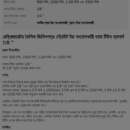
টিউব দৈর্ঘ্য:
900 মিমি, 1000 মিমি, 1২00 মিমি এবং 1500 মিমি
কপার টিউব ব্যাসার্ধ:
1/8 "
ব্রাস বিস্তারণ বাদাম:
1/4 "
নমনীয় স্নান টাচ সংযোগকারী
ব্রাস টোক সংযোগকারী
লক্ষণীয় করা:
,
রেফ্রিজারেটর কৈশিক জিনিসপত্র স্ট্রেইট টাচ সংযোগকারী তামা টিউব ব্যাসার্ধ
1/8 "
দ্রুত বিস্তারিত:
দৈর্ঘ্য: 900 মিমি, 1000 মিমি, 1২00 মিমি এবং 1500 মিমি
তামার টিউব ব্যাসার্ধ: 1/8 "
দুই 1/4 "ব্রাস ফ্লেয়ার বাদাম সঙ্গে
বর্ণনা:
পণ্য হিমায়ন শিল্পের জন্য যন্ত্রের ইঙ্গিত চাপ বিশেষভাবে ডিজাইন করা হয়।
কৈশিক নলটি 1/8 "এবং দুটি ফুলে যাওয়া টিউব হল 1/4" দুই 1/4 "তামা বাদাম।
ফাইলের আকার: 3mm x 0.5 মিমি x 1000mm; 3 মিমি এক্স 0.5 মিমি x 1200 মিমি, 3 মিমি x 0.5 মিমি
এক্স 1500 মিমি; দৈর্ঘ্য অনুরোধ অনুযায়ী করা যেতে পারে
এডফিড স্ট্রেইট ট্যাপ সংযোগকারী জিনিসগুলি বিভিন্ন ধরণের অ্যাপ্লিকেশনগুলিতে ব্যবহারের জন্য উপযোগী, কেন্দ্রীয়
গরম এবং গরম ও ঠান্ডা জল সরবরাহ সহ।
উপযুক্ত এবং নল সংযোজিত এবং সঠিক তাপমাত্রায় উত্তপ্ত হওয়ার পর ডাইন্ডফেড যুগ্ম তৈরি হয়, ফ্লেটিং এর মুখে
প্রয়োগ করা হয় এবং গলিত হয়ে যায়। কৈশিক আকর্ষণ সংযোজন একটি নখ এবং নির্ভরযোগ্য যুগ্ম গঠন, টিউব এবং
ফিটিং মধ্যে ফাঁক মধ্যে টানা হয় নিশ্চিত।
বৈশিষ্ট্য: