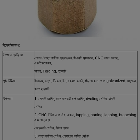
বিশেষ উল্লেখ:
উৎপাদন প্রক্রিয়া
লেসার / লাইন কাটিয়া, মুদ্রাঙ্কন, সিএনসি মুষ্ট্যাঘাত, CNC নমন, ঢালাই,
একত্রিতকরণ,
ঢালাই, Forging, ইত্যাদি
পৃষ্ঠ চিকিত্সা
সিলভার, দস্তা, নিকেল, টিন, ক্রোম কলাই, গুঁড়া আবরণ, গরম galvanized, মসৃণতা,
ব্রাশ ইত্যাদি
উপকরণ
1. সেলাই মেশিন, তেল জলবাহী চাপ মেশিন, riveting মেশিন, ঢালাই
মেশিন
2. CNC মিলিং এবং বাঁক, নাকাল, lapping, honing, lapping, broaching
এবং অন্যান্য
সেকেন্ডারি মেশিন, মিটার ল্যাধ
3. লাইন কাটিয়া মেশিন, লেজারের কাটিয়া মেশিন