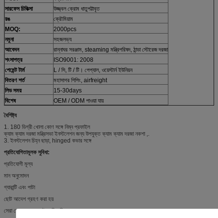
সারফেস চিকিত্সা
উজ্জ্বল ক্রোম ধাতুপট্টাবৃত
রঙ
ক্রৌমিয়াম
MOQ:
2000pcs
নমুনা
সহজলভ্য
আবেদন
রান্নাঘর সরঞ্জাম, steaming মন্ত্রিপরিষদ, ঠান্ডা স্টোরেজ দরজা
শংসাপত্র
ISO9001: 2008
পেমেন্ট টার্ম
L / সি, টি / টি। পেপ্যাল, ওয়েস্টার্ন ইউনিয়ন
বিতরণ শর্ত
মহাসাগর শিপিং, airfreight
লিড সময়
15-30days
বিশেষ
OEM / ODM পাওয়া যায়
বৈশিষ্ট্য
1. 180 ডিগ্রী খোলা কোণ সঙ্গে নিম্ন প্রফাইল
ক্যাম ক্যাম দরজা মন্ত্রিসভা ইনস্টলেশন জন্য উপযুক্ত ক্যাম ক্যাম দরজা নকশা ,.
3. ইনস্টলেশন চিহ্ন ছাড়া, hinged কভার সঙ্গে
প্রতিযোগিতামূলক সুবিধা:
প্রতিযোগী মূল্য
মান অনুমোদন
গ্যারান্টি এবং পাটা
ছোট আদেশ গ্রহণ করা হয়
সেরা সেবা এবং প্রম্পট ডেলিভারি