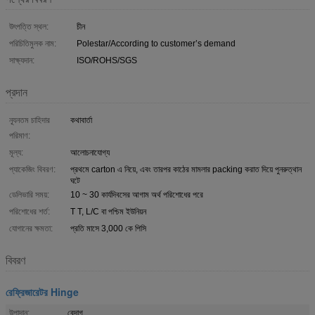
উৎপত্তি স্থল:
চীন
পরিচিতিমুলক নাম:
Polestar/According to customer’s demand
সাক্ষ্যদান:
ISO/ROHS/SGS
প্রদান
ন্যূনতম চাহিদার
কথাবার্তা
পরিমাণ:
মূল্য:
আলোচনাযোগ্য
প্যাকেজিং বিবরণ:
প্রথমে carton এ নিয়ে, এবং তারপর কাঠের মামলার packing করাত দিয়ে পুনরুত্থান
ঘটে
ডেলিভারি সময়:
10 ~ 30 কার্যদিবসের আগাম অর্থ পরিশোধের পরে
পরিশোধের শর্ত:
T T, L/C বা পশ্চিম ইউনিয়ন
যোগানের ক্ষমতা:
প্রতি মাসে 3,000 কে পিসি
বিবরণ
রেফ্রিজারেটর Hinge
উপাদান:
বেদাগ