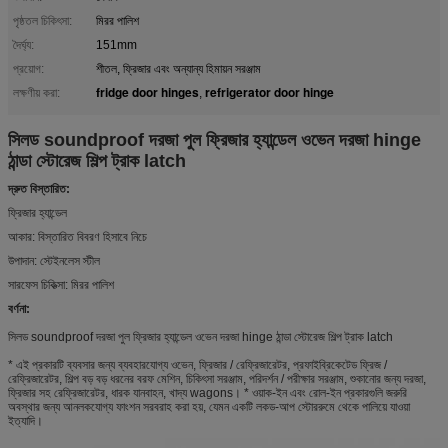
পৃষ্ঠতল চিকিৎসা:
মিরর পালিশ
দৈর্ঘ্য:
151mm
প্রয়োগ:
শীতল, ফ্রিজার এবং অন্যান্য হিমায়ন সরঞ্জাম
fridge door hinges
refrigerator door hinge
লক্ষণীয় করা:
,
সিলড soundproof দরজা পুল ফ্রিজার হ্যান্ডেল ওভেন দরজা hinge
ঠান্ডা স্টোরেজ শিল্প ট্রাক latch
দ্রুত বিস্তারিত:
ফ্রিজার হ্যান্ডেল
আকার: বিস্তারিত বিবরণ হিসাবে নিচে
উপাদান: স্টেইনলেস স্টীল
সারফেস চিকিত্সা: মিরর পালিশ
বর্ণনা:
সিলড soundproof দরজা পুল ফ্রিজার হ্যান্ডেল ওভেন দরজা hinge ঠান্ডা স্টোরেজ শিল্প ট্রাক latch
* এই প্রকারটি ব্যবসার জন্য ব্যবহারযোগ্য ওভেন, ফ্রিজার / রেফ্রিজারেটর, প্রফাইব্রিকেটেড ফ্রিজ /
রেফ্রিজারেটর, শিল্প বড় বড় ধরনের বরফ মেশিন, চিকিৎসা সরঞ্জাম, পরিদর্শন / পরীক্ষার সরঞ্জাম, শুকানোর জন্য দরজা,
ফ্রিজার সহ রেফ্রিজারেটর, ধারক যানবাহন, খাদ্য wagons। * ওয়াক-ইন এবং রোল-ইন প্রকারগুলি জরুরি
অবস্থার জন্য আনলকযোগ্য ফাংশন সরবরাহ করা হয়, যেমন একটি লকড-আপ স্টোররুমে থেকে পালিয়ে যাওয়া
ইত্যাদি।