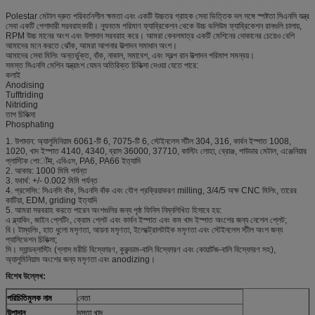
Polestar মেটাল দ্রুত পরিবর্তনশীল ক্ষমতা এবং একটি উচ্চতর গ্রাহক সেবা ভিত্তিক দল সঙ্গে স্পষ্টতা সিএনসি যন্ত্র
সেবা একটি পেশাদারী সরবরাহকারী। ন্যূনতম পরিমাণ ফ্যাব্রিকেশন থেকে উচ্চ ভলিউম ফ্যাব্রিকেশন রানগুলি চালায়,
RPM উচ্চ মানের অংশ এবং উপাদান সরবরাহ করে। আমরা কেবলমাত্র একটি মেশিনের দোকানের চেয়েও বেশি
আমাদের মনে করতে ঝোঁক, আমরা আপনার উত্পাদন সমাধান অংশ।
আমাদের সেবা মিলিং অন্তর্ভুক্ত, বাঁক, নাকাল, সমাবেশ, এবং স্বল্প রান উত্পাদন পরিমাপ সমন্বয়।
সমস্ত সিএনসি মেশিন যন্ত্রাংশ যেমন অতিরিক্ত চিকিত্সা দেওয়া যেতে পারে:
কলাই
Anodising
Tufftriding
Nitriding
তাপ চিকিত্সা
Phosphating
1. উপাদান: অ্যালুমিনিয়াম 6061-টি 6, 7075-টি 6, স্টেইনলেস স্টীল 304, 316, কার্বন ইস্পাত 1008,
1020, খাদ ইস্পাত 4140, 4340, ব্রাস 36000, 37710, কাস্টিং লোহা, ব্রোঞ্জ, পাউডার মেটাল, এঞ্জেনিয়ার
প্লাস্টিক পোॉम, এবিএস, PA6, PA66 ইত্যাদি
2. আকার: 1000 মিমি পর্যন্ত
3. যথার্থ: +/- 0.002 মিমি পর্যন্ত
4. প্রসেসিং: সিএনসি বাঁক, সিএনসি বাঁক এবং যৌগ প্রক্রিয়াকরণ milling, 3/4/5 অক্ষ CNC মিলিং, তারের
কাটিয়া, EDM, griding ইত্যাদি
5. আমরা সরবরাহ করতে পারেন অংশগুলির জন্য পৃষ্ঠ ফিনিস নিম্নলিখিত হিসাবে হয়:
এ ব্ল্যাকিং, জাইন প্লেটিং, ক্রোম প্লেট এবং কার্বন ইস্পাত এবং কম খাদ ইস্পাত অংশের জন্য নেশেল প্লেট;
বি। টাম্বলিং, হাত ধুলো মসৃণতা, আয়না মসৃণতা, ইলেক্ট্রোলটাইক মসৃণতা এবং স্টেইনলেস স্টীল অংশ জন্য
প্যাসিভেশন চিকিত্সা;
সি। স্যান্ডব্লাস্টিং (গ্লাস মরীচি বিস্ফোরণ, কুরুন্ডাম-বালি বিস্ফোরণ এবং কোয়ার্টজ-বালি বিস্ফোরণ সহ),
অ্যালুমিনিয়াম অংশের জন্য মসৃণতা এবং anodizing।
বিশেষ উল্লেখ:
পরিচিতিমুলক নাম
নেতা
উপাদান
দস্তা খাদ