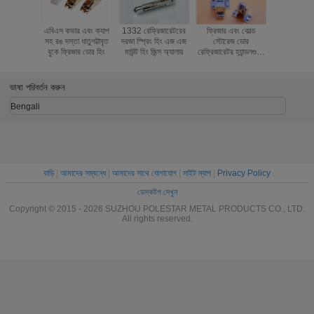
এবিএস কভার এবং ক্যাপ
1332 রেফ্রিজারেটরের
ফ্রিজার এবং কোল্ড
160mm দৈর্ঘ্
সহ রঙ দস্তা ধাতুপট্টাবৃত
দরজা স্প্রিং হিং এজ এজ
স্টোরেজ ডোর
হ্যান্ডেল ওভেন
বুকে ফ্রিজার ডোর হিং
মাউন্ট হিং জিন্স অ্যালায়
রেফ্রিজারেটর হ্যান্ডলগুলি,
ঠান্ডা সংগ্রহস
রেফ্রিজারেটর নিহত
সামঞ্জস্যপূর
ভাষা পরিবর্তন করুন
Bengali
বাড়ি
|
আমাদের সম্বন্ধে
|
আমাদের সাথে যোগাযোগ
|
সাইট ম্যাপ
|
Privacy Policy
ডেস্কটপ দেখুন
Copyright © 2015 - 2026 SUZHOU POLESTAR METAL PRODUCTS CO., LTD.
All rights reserved.