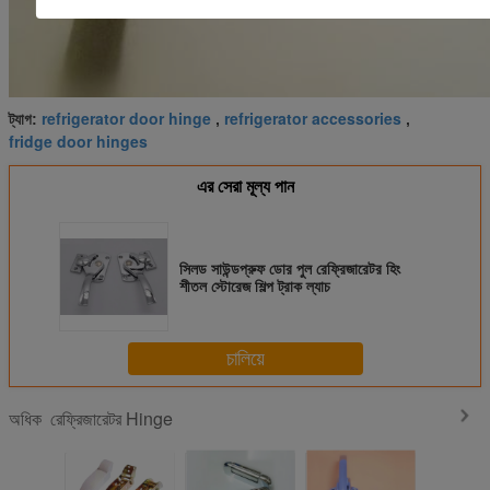
refrigerator door hinge
refrigerator accessories
ট্যাগ:
,
,
fridge door hinges
এর সেরা মূল্য পান
সিলড সাউন্ডপ্রুফ ডোর পুল রেফ্রিজারেটর হিং
শীতল স্টোরেজ শিল্প ট্রাক ল্যাচ
চালিয়ে
রেফ্রিজারেটর Hinge
অধিক