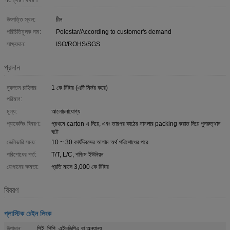
উৎপত্তি স্থল:
চীন
পরিচিতিমুলক নাম:
Polestar/According to customer's demand
সাক্ষ্যদান:
ISO/ROHS/SGS
প্রদান
ন্যূনতম চাহিদার
1 কে মিটার (এটি নির্ভর করে)
পরিমাণ:
মূল্য:
আলোচনাযোগ্য
প্যাকেজিং বিবরণ:
প্রথমে carton এ নিয়ে, এবং তারপর কাঠের মামলার packing করাত দিয়ে পুনরুত্থান
ঘটে
ডেলিভারি সময়:
10 ~ 30 কার্যদিবসের আগাম অর্থ পরিশোধের পরে
পরিশোধের শর্ত:
T/T, L/C, পশ্চিম ইউনিয়ন
যোগানের ক্ষমতা:
প্রতি মাসে 3,000 কে মিটার
বিবরণ
প্লাস্টিক চেইন লিংক
উপাদান:
পিই, পিপি, এইচডিপিএ বা অন্যান্য