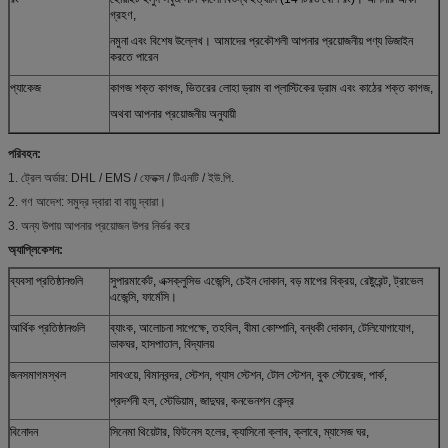
গ্রহণ,
নমুনা এবং বিশেষ উল্লেখ। আমাদের প্রকৌশলী আপনার প্রয়োজনীয় পণ্য ডিজাইন
করতে পারেন
প্যাকেজ
কাগজ শক্ত কাগজ, ভিতরের লোহা ড্রাম বা প্লাস্টিকের ড্রাম এবং কাঠের শক্ত কাগজ,
অথবা আপনার প্রয়োজনীয় অনুযায়ী
পরিবহন:
1. ট্রেল অর্ডার: DHL / EMS / ফেডক্স / টিএনটি / ইউ.পি.
2. গণ আদেশ: সমুদ্র দ্বারা বা বায়ু দ্বারা।
3. অন্য উপায় আপনার প্রয়োজন উপর নির্ভর করে
অ্যাপ্লিকেশন:
ব্যবসা প্রতিষ্ঠানগুলি
সুপারমার্কেট, এক্সক্লুসিভ এজেন্সি, চেইন দোকান, বড় মাপের বিক্রয়, রেষ্টুরেন্ট, ট্রাভেল
এজেন্সি, ফার্মেসি।
আর্থিক প্রতিষ্ঠানগুলি
ব্যাংক, আলোচনা সাপেক্ষে, তহবিল, বীমা কোম্পানি, বন্ধকী দোকান, টেলিযোগাযোগ,
ডাকঘর, হাসপাতাল, বিদ্যালয়
জনসমাগমস্থল
সাবওয়ে, বিমানবন্দর, স্টেশন, গ্যাস স্টেশন, টোল স্টেশন, বুক স্টোরেজ, পার্ক,
প্রদর্শনী হল, স্টেডিয়াম, জাদুঘর, কনভেনশন কেন্দ্র
বিনোদন
সিনেমা থিয়েটার, ফিটনেস হলের, ক্যাসিনো ক্লাব, ক্লাবে, ম্যাসেজ ঘর,