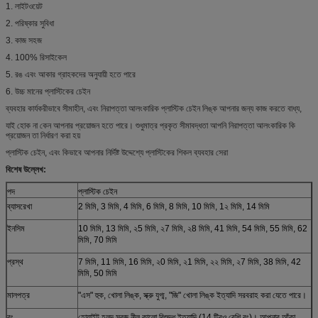
1. লাইটওয়েট
2. পরিষ্কার সুবিধা
3. কাজ সহজ
4. 100% রিসাইকেল
5. রঙ এবং আকার গ্রাহকদের অনুযায়ী হতে পারে
6. উচ্চ মানের প্লাস্টিকের চেইন
ব্যবহার কার্যকরীভাবে সীমাহীন, এবং নিরাপত্তা আলংকারিক প্লাস্টিক চেইন লিঙ্ক আপনার জন্য কাজ করতে বাধ্য,
যাই হোক না কেন আপনার প্রয়োজন হতে পারে। শুধুমাত্র প্রকৃত সীমাবদ্ধতা আপনি নিরাপত্তা আলংকারিক কি
প্রয়োজন তা নির্ধারণ করা হয়
প্লাস্টিক চেইন, এবং কিভাবে আপনার নির্দিষ্ট উদ্দেশ্যে প্লাস্টিকের শিকল ব্যবহার সেরা
বিশেষ উল্লেখ:
পদ
প্লাস্টিক চেইন
ব্যাসরেখা
2 মিমি, 3 মিমি, 4 মিমি, 6 মিমি, 8 মিমি, 10 মিমি, 1২ মিমি, 14 মিমি
ইনসিম
10 মিমি, 13 মিমি, ২5 মিমি, ২7 মিমি, ২8 মিমি, 41 মিমি, 54 মিমি, 55 মিমি, 62
মিমি, 70 মিমি
প্রস্থ
7 মিমি, 11 মিমি, 16 মিমি, ২0 মিমি, ২1 মিমি, ২২ মিমি, ২7 মিমি, 38 মিমি, 42
মিমি, 50 মিমি
মালপত্র
"এস" হুক, খোলা লিঙ্ক, স্ক্রু যুগ্ম, "জি" খোলা লিঙ্ক ইত্যাদি সরবরাহ করা যেতে পারে।
রং
হোয়াইট হলুদ সবুজ নীল কালো বিশুদ্ধ ইত্যাদি (14 টিরও বেশি রং)। আপনার আঁকা