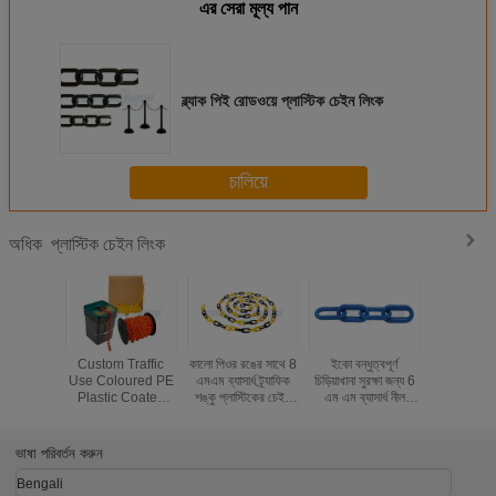
এর সেরা মূল্য পান
ব্ল্যাক পিই রোডওয়ে প্লাস্টিক চেইন লিংক
চালিয়ে
প্লাস্টিক চেইন লিংক
অধিক
Custom Traffic
কালো পিওর রঙের সাথে 8
ইকো বন্ধুত্বপূর্ণ
এন্টি - পার্ক
Use Coloured PE
এমএম ব্যাসার্ধ ট্র্যাফিক
চিড়িয়াখানা সুরক্ষা জন্য 6
কালো হলুদ প
Plastic Coated
শঙ্কু প্লাস্টিকের চেইন
এম এম ব্যাসার্ধ নীল
নিরাপত্তা 
Chain Link For
লিংক
প্লাস্টিক চেইন লিংক
ব্যাসার
Airport / Station
ভাষা পরিবর্তন করুন
Bengali