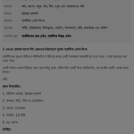
সমাপ্ত:
সাদা, কালো, সবুজ, লাল, নীল, হলুদ এবং অন্যান্য রং দাবি
আকার:
3mm ব্যাসার্ধ
প্রকার:
প্লাস্টিক চেইন লিংক
ব্যবহার:
পার্কিং, চিড়িয়াখানা, বিমানবন্দর, হোটেল, হাসপাতাল, বাড়ি, কারখানার এবং অফিস
প্লাস্টিকের বাধা চেইন
প্লাস্টিক গিয়ার চেইন
লক্ষণীয় করা:
,
3 এমএম ব্যাসার্ধ কালো পিই রোডওয়ে নিরাপত্তা সুরক্ষা প্লাস্টিক চেইন লিংক
প্লাস্টিকের শৃঙ্খল বিভিন্ন পরিস্থিতিতে বিভিন্ন জন্য একটি অসাধারণ দরকারী টুল হতে পারে। তারা ব্যবহার করা
যেতে পারে
একটি বাগান এলাকা চিহ্নিত করা থেকে কিছু জন্য, সঠিক দিক একটি ভিড় পথনির্দেশক, বা এমনকি একটি খেলার জন্য
হিসাবে
পাখি.
দ্রুত বিস্তারিত:
1. টার্মিনাল আকার: 3mm ব্যাসার্ধ
2. উপাদান: PE, পিপি বা এইচডিপিএ
3. প্রস্থ: 11mm
4. ইনসিম: 13 মিমি
5. রঙ: কালো
বৈশিষ্ট্য: