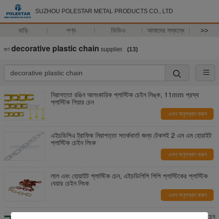
SUZHOU POLESTAR METAL PRODUCTS CO., LTD
বাড়ি
পণ্য
ভিডিও
আমাদের সম্বন্ধে
>>
decorative plastic chain
গুণ
supplier.
(13)
নিরাপত্তা রঙিন আলংকারিক প্লাস্টিক চেইন লিঙ্ক, 11mm প্রস্থ
প্লাস্টিক গিয়ার চেন
এখন অনুসন্ধান করুন
এইচডিপিএ ট্রাফিক নিরাপত্তা সতর্কবার্তা জন্য টেকসই 2 এম এম হোয়াইট
প্লাস্টিক চেইন লিংক
এখন অনুসন্ধান করুন
লাল এবং হোয়াইট প্লাস্টিক চেন, এইচডিপিপি পিপি প্লাস্টিকের প্লাস্টিক
বেয়ার চেইন লিংক
এখন অনুসন্ধান করুন
Recyclable রঙিন প্লাস্টিক লিংক চেন / গার্ডেন জন্য সবুজ প্লাস্টিক চেন