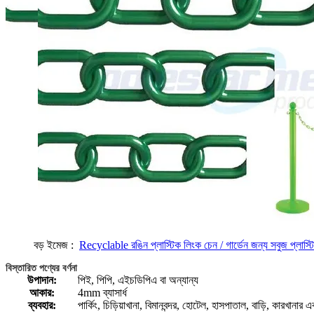
বড় ইমেজ :
Recyclable রঙিন প্লাস্টিক লিংক চেন / গার্ডেন জন্য সবুজ প্লাস্ট
বিস্তারিত পণ্যের বর্ণনা
উপাদান:
পিই, পিপি, এইচডিপিএ বা অন্যান্য
আকার:
4mm ব্যাসার্ধ
ব্যবহার:
পার্কিং, চিড়িয়াখানা, বিমানবন্দর, হোটেল, হাসপাতাল, বাড়ি, কারখানার