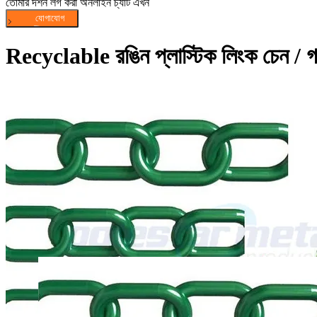
তোমার দর্শন লগ করা অনলাইন চ্যাট এখন
Recyclable রঙিন প্লাস্টিক লিংক চেন / গার