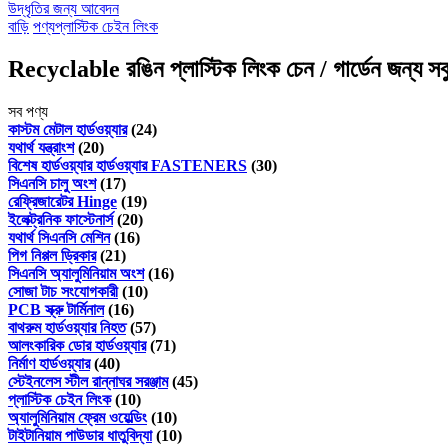
উদ্ধৃতির জন্য আবেদন
বাড়ি
পণ্য
প্লাস্টিক চেইন লিংক
Recyclable রঙিন প্লাস্টিক লিংক চেন / গার্ডেন জন্য সবু
সব পণ্য
কাস্টম মেটাল হার্ডওয়্যার
(24)
যথার্থ যন্ত্রাংশ
(20)
বিশেষ হার্ডওয়্যার হার্ডওয়্যার FASTENERS
(30)
সিএনসি চালু অংশ
(17)
রেফ্রিজারেটর Hinge
(19)
ইলেক্ট্রনিক ফাস্টেনার্স
(20)
যথার্থ সিএনসি মেশিন
(16)
পিগ নিপ্পল ড্রিকার
(21)
সিএনসি অ্যালুমিনিয়াম অংশ
(16)
সোজা টাচ সংযোগকারী
(10)
PCB স্ক্রু টার্মিনাল
(16)
বাথরুম হার্ডওয়্যার নিহত
(57)
আলংকারিক ডোর হার্ডওয়্যার
(71)
নির্মাণ হার্ডওয়্যার
(40)
স্টেইনলেস স্টীল রান্নাঘর সরঞ্জাম
(45)
প্লাস্টিক চেইন লিংক
(10)
অ্যালুমিনিয়াম ফ্রেম ওয়েল্ডিং
(10)
টাইটানিয়াম পাউডার ধাতুবিদ্যা
(10)