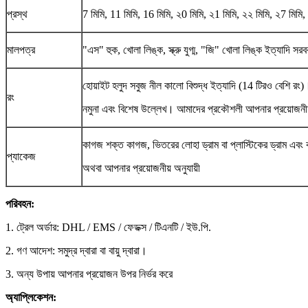
প্রস্থ
7 মিমি, 11 মিমি, 16 মিমি, ২0 মিমি, ২1 মিমি, ২২ মিমি, ২7 মিমি,
মালপত্র
"এস" হুক, খোলা লিঙ্ক, স্ক্রু যুগ্ম, "জি" খোলা লিঙ্ক ইত্যাদি স
হোয়াইট হলুদ সবুজ নীল কালো বিশুদ্ধ ইত্যাদি (14 টিরও বেশি রং
রং
নমুনা এবং বিশেষ উল্লেখ। আমাদের প্রকৌশলী আপনার প্রয়োজনী
কাগজ শক্ত কাগজ, ভিতরের লোহা ড্রাম বা প্লাস্টিকের ড্রাম এবং
প্যাকেজ
অথবা আপনার প্রয়োজনীয় অনুযায়ী
পরিবহন:
1. ট্রেল অর্ডার: DHL / EMS / ফেডক্স / টিএনটি / ইউ.পি.
2. গণ আদেশ: সমুদ্র দ্বারা বা বায়ু দ্বারা।
3. অন্য উপায় আপনার প্রয়োজন উপর নির্ভর করে
অ্যাপ্লিকেশন: