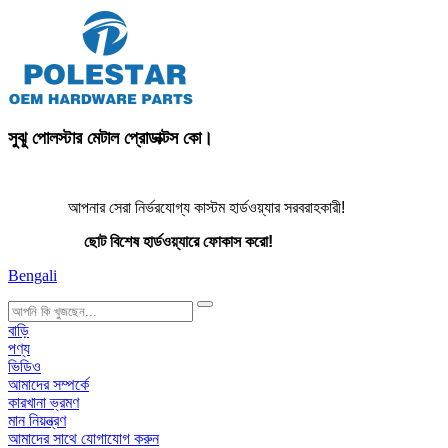
সুঝু পোলস্টার মেটাল প্রোডাক্টস কো।
আপনার সেরা নির্ভরযোগ্য কাস্টম হার্ডওয়্যার সরবরাহকারী!
ছোট বিশেষ হার্ডওয়্যারে ফোকাস করো!
Bengali
search
বাড়ি
পণ্য
ভিডিও
আমাদের সম্পর্কে
কারখানা ভ্রমণ
মান নিয়ন্ত্রণ
আমাদের সাথে যোগাযোগ করুন