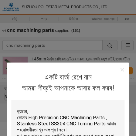
SUZHOU POLESTAR METAL PRODUCTS CO., LTD
বাড়ি
পণ্য
ভিডিও
আমাদের সম্বন্ধে
>>
cnc machining parts
গুণ
supplier.
(161)
145mm দৈর্ঘ্য রেফ্রিজারেটরের দরজা হ্যান্ডলগুলি মসৃণ স্টেইনলেস স্টীল
এখন অনুসন্ধান করুন
একটি বার্তা রেখে যান
আমরা শীঘ্রই আপনাকে আবার কল করব!
ভাষা পরিবর্তন করুন
Bengali
বাড়ি
|
আমাদের সম্বন্ধে
|
আমাদের সাথে যোগাযোগ
|
সাইট ম্যাপ
|
Privacy Policy
ডেস্কটপ দেখুন