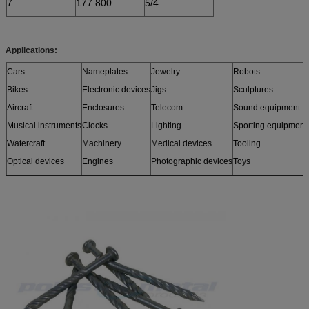
7
177.800
5/4
Applications:
Cars
Nameplates
Jewelry
Robots
Bikes
Electronic devices
Jigs
Sculptures
Aircraft
Enclosures
Telecom
Sound equipment
Musical instruments
Clocks
Lighting
Sporting equipment
Watercraft
Machinery
Medical devices
Tooling
Optical devices
Engines
Photographic devices
Toys
Sensors
Furniture
and more
Models