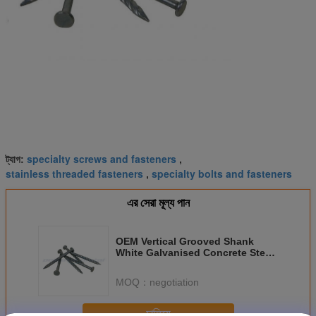
specialty screws and fasteners
ট্যাগ:
,
stainless threaded fasteners
specialty bolts and fasteners
,
এর সেরা মূল্য পান
OEM Vertical Grooved Shank
White Galvanised Concrete Steel
Nails 45#
MOQ：
negotiation
চালিয়ে