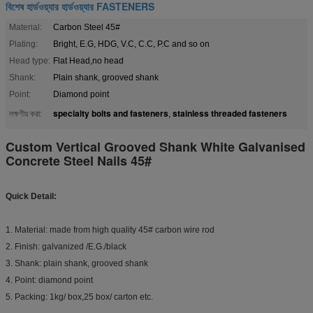
বিশেষ হার্ডওয়্যার হার্ডওয়্যার FASTENERS
Material:
Carbon Steel 45#
Plating:
Bright, E.G, HDG, V.C, C.C, P.C and so on
Head type:
Flat Head,no head
Shank:
Plain shank, grooved shank
Point:
Diamond point
specialty bolts and fasteners
stainless threaded fasteners
লক্ষণীয় করা:
,
Custom Vertical Grooved Shank White Galvanised
Concrete Steel Nails 45#
Quick Detail:
1. Material: made from high quality 45# carbon wire rod
2. Finish: galvanized /E.G./black
3. Shank: plain shank, grooved shank
4. Point: diamond point
5. Packing: 1kg/ box,25 box/ carton etc.