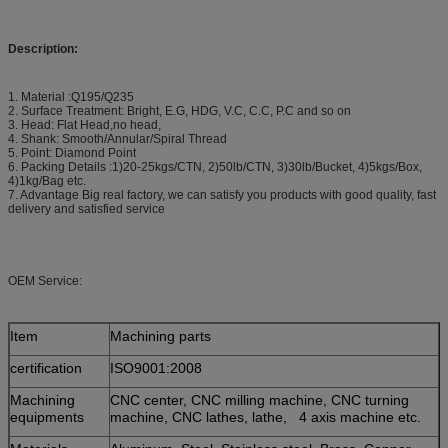
Description:
1. Material :Q195/Q235
2. Surface Treatment: Bright, E.G, HDG, V.C, C.C, P.C and so on
3. Head: Flat Head,no head,
4. Shank: Smooth/Annular/Spiral Thread
5. Point: Diamond Point
6. Packing Details :1)20-25kgs/CTN, 2)50lb/CTN, 3)30lb/Bucket, 4)5kgs/Box,
4)1kg/Bag etc.
7. Advantage Big real factory, we can satisfy you products with good quality, fast
delivery and satisfied service
OEM Service:
Item
Machining parts
certification
ISO9001:2008
Machining
CNC center, CNC milling machine, CNC turning
equipments
machine, CNC lathes, lathe, 4 axis machine etc.