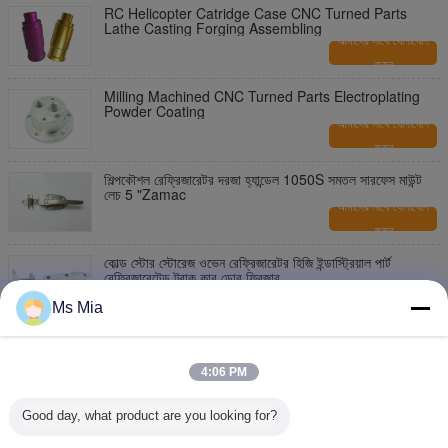
RC Helicopter Catridge Case CNC Turned Parts
Lathe Casting Forging Assembling
আমাদের সাথে যোগাযোগ
করুন
Milling Machined CNC Turned Parts Electroplating
Powder Coating
আমাদের সাথে যোগাযোগ
করুন
শিল্পকৌশল রেফ্রিজারেটর দরজা হ্যান্ডেল 1050S সমতল সারফেস মাউন্ট
লেচ 5 "Zamac
আমাদের সাথে যোগাযোগ
করুন
কোল্ড স্টোর স্টোরেজ ওভেন রেফ্রিজারেটর হিজি ইন্ডাস্ট্রিয়াল পার্ট
রেফ্রিজারেটেড ট্রাক কার ডোর ফ্রিজার
আমাদের সাথে যোগাযোগ
Ms Mia
করুন
145mm দৈর্ঘ্য রেফ্রিজারেটরের দরজা হ্যান্ডলগুলি মসৃণ স্টেইনলেস স্টীল
4:06 PM
আমাদের সাথে যোগাযোগ
করুন
Good day, what product are you looking for?
230mm দৈর্ঘ্য রেফ্রিজারেটর হিংসা ঠান্ডা সংগ্রহস্থল এবং ওভেন ডোর
পুল হ্যান্ডেল