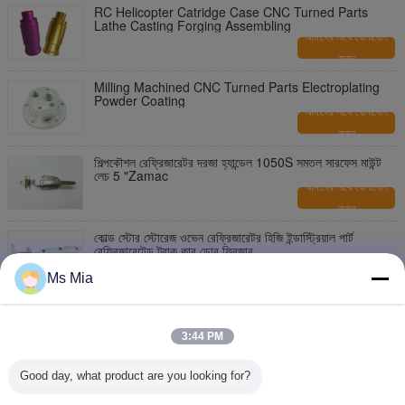
RC Helicopter Catridge Case CNC Turned Parts
Lathe Casting Forging Assembling
আমাদের সাথে যোগাযোগ
করুন
Milling Machined CNC Turned Parts Electroplating
Powder Coating
আমাদের সাথে যোগাযোগ
করুন
শিল্পকৌশল রেফ্রিজারেটর দরজা হ্যান্ডেল 1050S সমতল সারফেস মাউন্ট
লেচ 5 "Zamac
আমাদের সাথে যোগাযোগ
করুন
কোল্ড স্টোর স্টোরেজ ওভেন রেফ্রিজারেটর হিজি ইন্ডাস্ট্রিয়াল পার্ট
রেফ্রিজারেটেড ট্রাক কার ডোর ফ্রিজার
আমাদের সাথে যোগাযোগ
Ms Mia
করুন
145mm দৈর্ঘ্য রেফ্রিজারেটরের দরজা হ্যান্ডলগুলি মসৃণ স্টেইনলেস স্টীল
3:44 PM
আমাদের সাথে যোগাযোগ
করুন
Good day, what product are you looking for?
230mm দৈর্ঘ্য রেফ্রিজারেটর হিংসা ঠান্ডা সংগ্রহস্থল এবং ওভেন ডোর
পুল হ্যান্ডেল