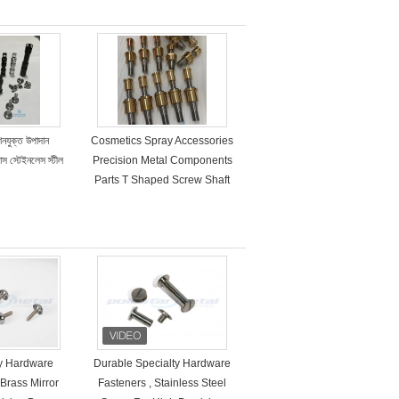
শিনযুক্ত উপাদান
Cosmetics Spray Accessories
্রাস স্টেইনলেস স্টীল
Precision Metal Components
Parts T Shaped Screw Shaft
ty Hardware
Durable Specialty Hardware
Brass Mirror
Fasteners , Stainless Steel