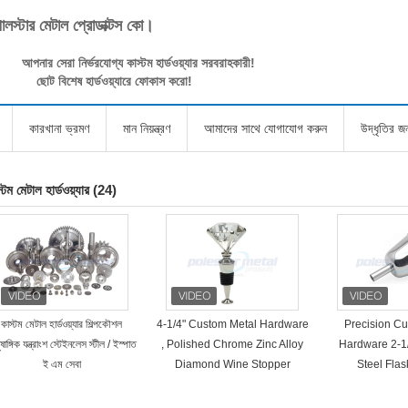
পোলস্টার মেটাল প্রোডাক্টস কো।
আপনার সেরা নির্ভরযোগ্য কাস্টম হার্ডওয়্যার সরবরাহকারী!
ছোট বিশেষ হার্ডওয়্যারে ফোকাস করো!
কারখানা ভ্রমণ
মান নিয়ন্ত্রণ
আমাদের সাথে যোগাযোগ করুন
উদ্ধৃতির 
্টম মেটাল হার্ডওয়্যার
(24)
কাস্টম মেটাল হার্ডওয়্যার শিল্পকৌশল
4-1/4" Custom Metal Hardware
Precision C
াঙ্গিক যন্ত্রাংশ স্টেইনলেস স্টীল / ইস্পাত
, Polished Chrome Zinc Alloy
Hardware 2-1/
ই এম সেবা
Diamond Wine Stopper
Steel Fla