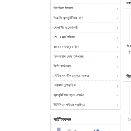
যথার
পিগ নিপ্পল ড্রিকার
সিএনসি অ্যালুমিনিয়াম অংশ
সোজা টাচ সংযোগকারী
PCB স্ক্রু টার্মিনাল
সিএ
বাথরুম হার্ডওয়্যার নিহত
T
আলংকারিক ডোর হার্ডওয়্যার
নির্মাণ হার্ডওয়্যার
স্টেইনলেস স্টীল রান্নাঘর সরঞ্জাম
বি
প্লাস্টিক চেইন লিংক
অ্যালুমিনিয়াম ফ্রেম ওয়েল্ডিং
টাইটানিয়াম পাউডার ধাতুবিদ্যা
সার্টিফিকেশন
Co