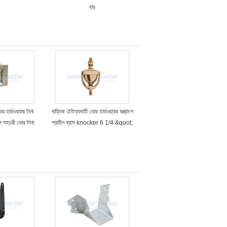
বার
হার্ডওয়্যার টানা
বাহ্যিক ঐতিহ্যবাহী ডোর হার্ডওয়্যার যন্ত্রাংশ
 সহচরী ডোর টানা
প্রাচীন ব্রাস knocker 6 1/4 &quot;