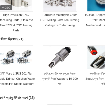
High Precision CNC
Hardware Motorcycle / Auto
ISO 9001 Appro
achining Parts , Stainless
CNC Milling Parts Iron Turning
CNC Machi
Steel SS304 CNC Turning
Plating CNC Machining
Mechanical Ha
Parts
 নিপ্পল ড্রিকার
(21)
3/4" Male L SUS 201 Pig
স্টেইনলেস স্টীল গরু কুকুরের ড্রিংক
স্বয়ংক্রিয় স্টে
pple Drinker Chicken Water
শূকরধ্বনি ফিডার Waterers 10-100
&quot;শূকর নিমগ্ন প
rinkers Pig Nipple waterers
সাই
পানী
এনসি অ্যালুমিনিয়াম অংশ
(16)