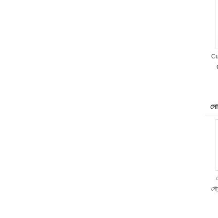
Cu
সো
স্ট