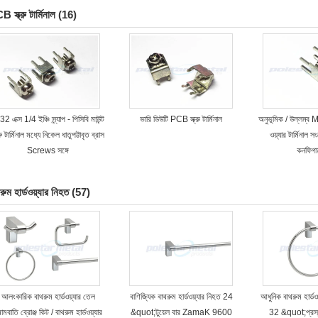
 স্ক্রু টার্মিনাল
(16)
2 এক্স 1/4 ইঞ্চি স্ন্যাপ - পিসিবি মাউন্ট
ভারি ডিউটি ​​PCB স্ক্রু টার্মিনাল
অনুভূমিক / উল্লম্ব
্রু টার্মিনাল মধ্যে নিকেল ধাতুপট্টাবৃত ব্রাস
ওয়্যার টার্মিনাল
Screws সঙ্গে
কনফিগা
রুম হার্ডওয়্যার নিহত
(57)
আলংকারিক বাথরুম হার্ডওয়্যার তেল
বাণিজ্যিক বাথরুম হার্ডওয়্যার নিহত 24
আধুনিক বাথরুম হার্ডও
মবাতি ব্রোঞ্জ কিট / বাথরুম হার্ডওয়্যার
&quot;টুয়েল বার ZamaK 9600
32 &quot;প্রস্থ 