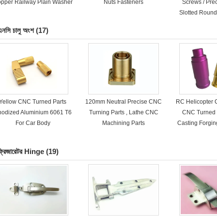
pper Railway Plain Washer
Nuts Fasteners
Screws / Pre
Slotted Roun
Scr
এনসি চালু অংশ
(17)
Yellow CNC Turned Parts
120mm Neutral Precise CNC
RC Helicopter 
nodized Aluminium 6061 T6
Turning Parts , Lathe CNC
CNC Turned 
For Car Body
Machining Parts
Casting Forgi
ফ্রিজারেটর Hinge
(19)