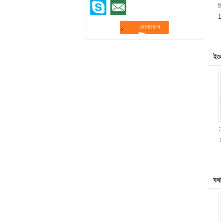
শ
1
ইলে
যথা