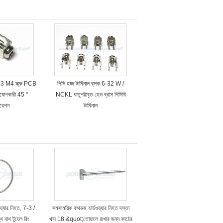
 M3 M4 স্ক্রু PCB
পিসি হজ্জ টার্মিনাল ব্লক 6-32 W /
 সংযোগকারী 45 °
NCKL ধাতুপট্টাবৃত হেড ব্রাস পিসিবি
রেশন
টার্মিনাল
য়্যার নিহত, 7-3 /
সমসাময়িক বাথরুম হার্ডওয়্যার নিহত দস্তা
বাথ টুয়েল রিং
খাদ 18 &quot;তোয়ালে রাখার জন্য কাঠের