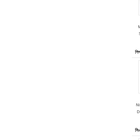
M
পিগ
Ni
D
সি