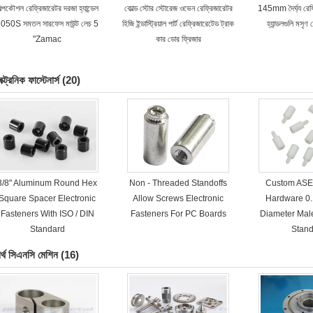
িল্পকৌশল রেফ্রিজারেটর দরজা হ্যান্ডেল
কোল্ড স্টোর স্টোরেজ ওভেন রেফ্রিজারেটর
145mm দৈর্ঘ্য রেফ
050S সমতল সারফেস মাউন্ট লেচ 5
হিজি ইন্ডাস্ট্রিয়াল পার্ট রেফ্রিজারেটেড ট্রাক
হ্যান্ডলগুলি মসৃণ
"Zamac
কার ডোর ফ্রিজার
ক্ট্রনিক ফাস্টেনার্স
(20)
3/8" Aluminum Round Hex
Non - Threaded Standoffs
Custom ASE 
Square Spacer Electronic
Allow Screws Electronic
Hardware 0.
Fasteners With ISO / DIN
Fasteners For PC Boards
Diameter Mal
Standard
Stand
র্থ সিএনসি মেশিন
(16)