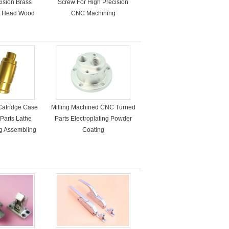
cision Brass
Screw For High Precision
d Head Wood
CNC Machining
ews
Catridge Case
Milling Machined CNC Turned
Parts Lathe
Parts Electroplating Powder
ng Assembling
Coating