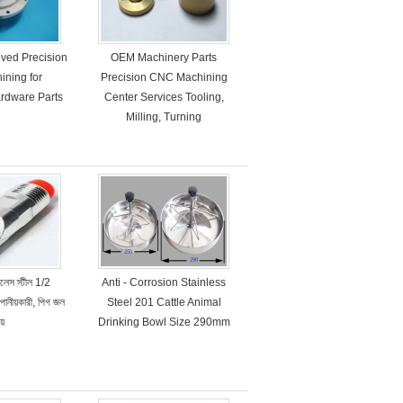
ved Precision
OEM Machinery Parts
ning for
Precision CNC Machining
rdware Parts
Center Services Tooling,
Milling, Turning
ইনলেস স্টীল 1/2
Anti - Corrosion Stainless
ানীয়কারী, পিগ জল
Steel 201 Cattle Animal
য়
Drinking Bowl Size 290mm