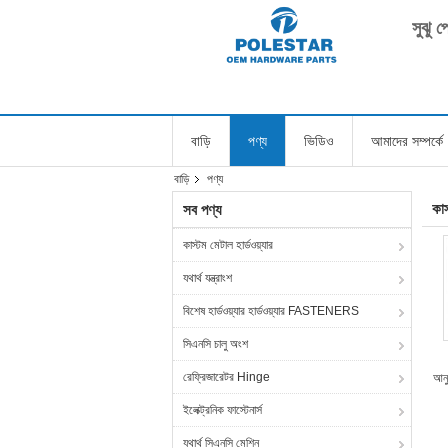
সুঝু 
বাড়ি
পণ্য
ভিডিও
আমাদের সম্পর্কে
বাড়ি
পণ্য
কাস
সব পণ্য
কাস্টম মেটাল হার্ডওয়্যার
যথার্থ যন্ত্রাংশ
বিশেষ হার্ডওয়্যার হার্ডওয়্যার FASTENERS
সিএনসি চালু অংশ
রেফ্রিজারেটর Hinge
আনুষ
ইলেক্ট্রনিক ফাস্টেনার্স
যথার্থ সিএনসি মেশিন