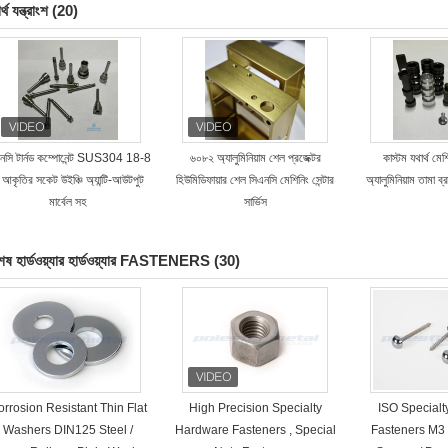
্থ যন্ত্রাংশ
(20)
নসি টার্নড কম্পোনেন্ট SUS304 18-8
৬০৮২ অ্যালুমিনিয়াম শেল প্রজেক্টর
কাস্টম যথার্থ মে
 আকৃতির সকেট উইঞ্চি অ্যান্টি-আউটপুট
হিউমিডিফায়ার শেল সিএনসি মেশিনিং সেন্টার
অ্যালুমিনিয়াম তামা ব
মার্বেল সহ
সার্ভিস
শেষ হার্ডওয়্যার হার্ডওয়্যার FASTENERS
(30)
rrosion Resistant Thin Flat
High Precision Specialty
ISO Special
Washers DIN125 Steel /
Hardware Fasteners , Special
Fasteners M3 